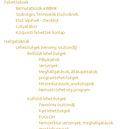
Felvetteknek
Bemutatkozik a BBMK
Szükséges Tennivalók Elsősöknek
Első lépések - checklist
Gólyatábor
Központi felvettek honlap
Hallgatóknak
Lehetőségek (verseny, ösztöndíj)
Belföldi lehetőségek
Pályázatok
Versenyek
Meghallgatások, állásajánlatok,
programlehetőségek
Mesterkurzusok, workshopok
Nemzeti tehetség program
Külföldi lehetőségek
Pannónia ösztöndíj
Kari lehetőségek
EUGLOH
Nemzetközi versenyek, meghallgatások,
mesterkurzusok