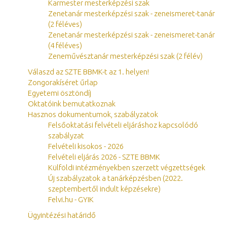
Karmester mesterképzési szak
Zenetanár mesterképzési szak - zeneismeret-tanár
(2 féléves)
Zenetanár mesterképzési szak - zeneismeret-tanár
(4 féléves)
Zeneművésztanár mesterképzési szak (2 félév)
Válaszd az SZTE BBMK-t az 1. helyen!
Zongorakíséret űrlap
Egyetemi ösztöndíj
Oktatóink bemutatkoznak
Hasznos dokumentumok, szabályzatok
Felsőoktatási felvételi eljáráshoz kapcsolódó
szabályzat
Felvételi kisokos - 2026
Felvételi eljárás 2026 - SZTE BBMK
Külföldi intézményekben szerzett végzettségek
Új szabályzatok a tanárképzésben (2022.
szeptembertől indult képzésekre)
Felvi.hu - GYIK
Ügyintézési határidő