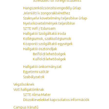
Schedules for foreign students
Hangszerkölcsönzési engedély űrlap
Jelenléti ív zongorakísérethez
Szaknyelvi követelmény teljesítése űrlap
Nyelvi követelmények teljesítése
SZTE Wifi / Eduroam
Hallgatói Szolgáltató Iroda
Kollégiumok, szakkollégiumok
Központi szolgáltató egységek
Hallgatói ösztöndíjak
Belföldi lehetőségek
Külföldi lehetőségek
Hallgatói önkormányzat
Egyetemi szótár
Szabályzatok
Végzősöknek
Volt hallgatóinknak
SZTE Alma Mater
Díszoklevelekkel kapcsolatos információk
Campus Iránytű