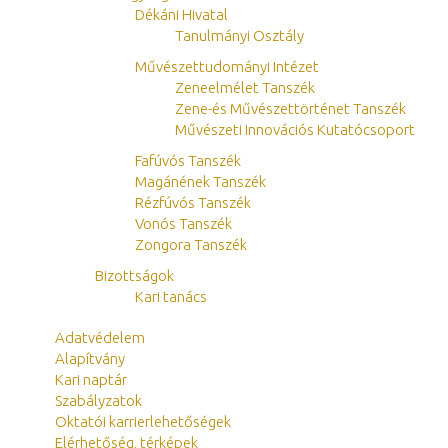
Dékáni Hivatal
Tanulmányi Osztály
Művészettudományi Intézet
Zeneelmélet Tanszék
Zene-és Művészettörténet Tanszék
Művészeti Innovációs Kutatócsoport
Fafúvós Tanszék
Magánének Tanszék
Rézfúvós Tanszék
Vonós Tanszék
Zongora Tanszék
Bizottságok
Kari tanács
Adatvédelem
Alapítvány
Kari naptár
Szabályzatok
Oktatói karrierlehetőségek
Elérhetőség, térképek