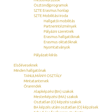
Ösztöndíjprogramok
SZTE Erasmus honlap
SZTE Mobilitási Iroda
Hallgatói mobilitás
Partnerintézmények
Pályázni szeretnék
Erasmus hallgatóknak
Erasmus oktatóknak
Nyomtatványok
Pályázati kiírás
Elsőéveseknek
Minden hallgatónak
TANULMÁNYI OSZTÁLY
Mintatantervek
Órarendek
Alapképzési (BA) szakok
Mesterképzési (MA) szakok
Osztatlan (O) képzési szakok
BA képzés utáni osztatlan (O) képzések