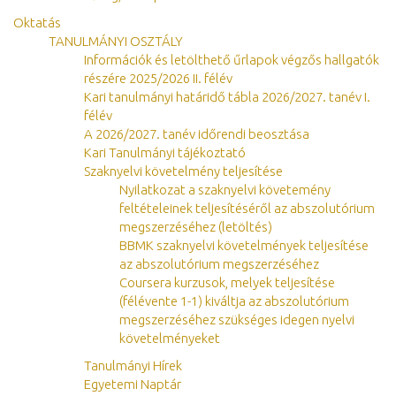
Oktatás
TANULMÁNYI OSZTÁLY
Információk és letölthető űrlapok végzős hallgatók
részére 2025/2026 II. félév
Kari tanulmányi határidő tábla 2026/2027. tanév I.
félév
A 2026/2027. tanév időrendi beosztása
Kari Tanulmányi tájékoztató
Szaknyelvi követelmény teljesítése
Nyilatkozat a szaknyelvi követemény
feltételeinek teljesítéséről az abszolutórium
megszerzéséhez (letöltés)
BBMK szaknyelvi követelmények teljesítése
az abszolutórium megszerzéséhez
Coursera kurzusok, melyek teljesítése
(félévente 1-1) kiváltja az abszolutórium
megszerzéséhez szükséges idegen nyelvi
követelményeket
Tanulmányi Hírek
Egyetemi Naptár