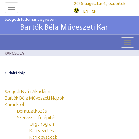
2026. augusztus 6., csütörtök
Toggle
EN
CH
navigation
Szegedi Tudományegyetem
Bartók Béla Művészeti Kar
Toggl
navig
KAPCSOLAT
Oldaltérkép
Szegedi Nyári Akadémia
Bartók Béla Művészeti Napok
Karunkról
Bemutatkozás
Szervezeti felépítés
Organogram
Kari vezetés
Kari egységek