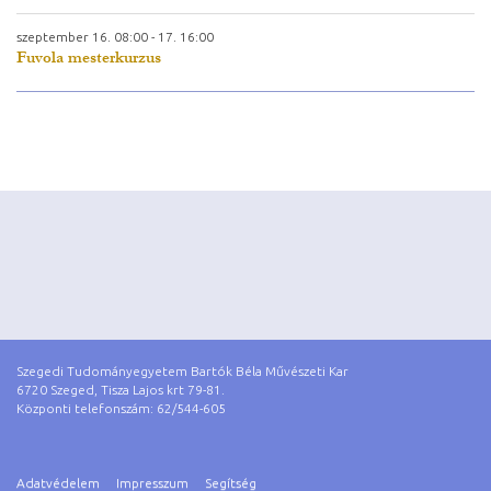
szeptember
16.
08:00 -
17.
16:00
Fuvola mesterkurzus
Szegedi Tudományegyetem Bartók Béla Művészeti Kar
6720 Szeged, Tisza Lajos krt 79-81.
Központi telefonszám: 62/544-605
Adatvédelem
Impresszum
Segítség