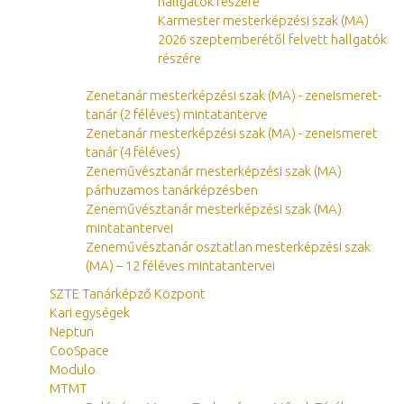
hallgatók részére
Karmester mesterképzési szak (MA)
2026 szeptemberétől felvett hallgatók
részére
Zenetanár mesterképzési szak (MA) - zeneismeret-
tanár (2 féléves) mintatanterve
Zenetanár mesterképzési szak (MA) - zeneismeret
tanár (4 féléves)
Zeneművésztanár mesterképzési szak (MA)
párhuzamos tanárképzésben
Zeneművésztanár mesterképzési szak (MA)
mintatantervei
Zeneművésztanár osztatlan mesterképzési szak
(MA) – 12 féléves mintatantervei
SZTE Tanárképző Központ
Kari egységek
Neptun
CooSpace
Modulo
MTMT