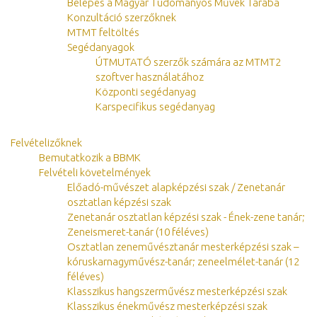
Belépés a Magyar Tudományos Művek Tárába
Konzultáció szerzőknek
MTMT feltöltés
Segédanyagok
ÚTMUTATÓ szerzők számára az MTMT2
szoftver használatához
Központi segédanyag
Karspecifikus segédanyag
Felvételizőknek
Bemutatkozik a BBMK
Felvételi követelmények
Előadó-művészet alapképzési szak / Zenetanár
osztatlan képzési szak
Zenetanár osztatlan képzési szak - Ének-zene tanár;
Zeneismeret-tanár (10 féléves)
Osztatlan zeneművésztanár mesterképzési szak –
kóruskarnagyművész-tanár; zeneelmélet-tanár (12
féléves)
Klasszikus hangszerművész mesterképzési szak
Klasszikus énekművész mesterképzési szak