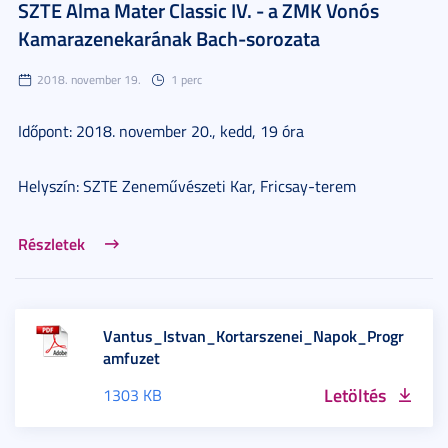
SZTE Alma Mater Classic IV. - a ZMK Vonós
Kamarazenekarának Bach-sorozata
2018. november 19.
1 perc
Időpont: 2018. november 20., kedd, 19 óra
Helyszín: SZTE Zeneművészeti Kar, Fricsay-terem
Részletek
Vantus_Istvan_Kortarszenei_Napok_Progr
amfuzet
Letöltés
1303 KB