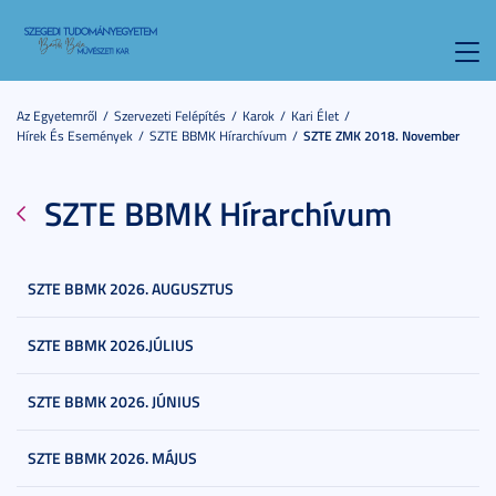
Toggl
navig
Az Egyetemről
Szervezeti Felépítés
Karok
Kari Élet
Hírek És Események
SZTE BBMK Hírarchívum
SZTE ZMK 2018. November
SZTE BBMK Hírarchívum
SZTE BBMK 2026. AUGUSZTUS
SZTE BBMK 2026.JÚLIUS
SZTE BBMK 2026. JÚNIUS
SZTE BBMK 2026. MÁJUS