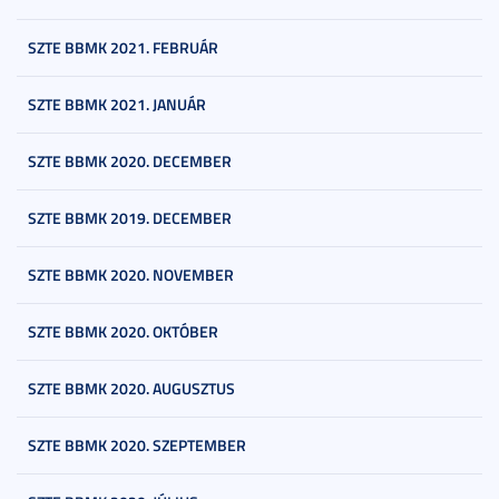
SZTE BBMK 2021. FEBRUÁR
SZTE BBMK 2021. JANUÁR
SZTE BBMK 2020. DECEMBER
SZTE BBMK 2019. DECEMBER
SZTE BBMK 2020. NOVEMBER
SZTE BBMK 2020. OKTÓBER
SZTE BBMK 2020. AUGUSZTUS
SZTE BBMK 2020. SZEPTEMBER