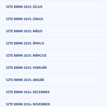
SZTE BBMK 2025. JÚLIUS
SZTE BBMK 2025. JÚNIUS
SZTE BBMK 2025. MÁJUS
SZTE BBMK 2025. ÁPRILIS
SZTE BBMK 2025. MÁRCIUS
SZTE BBMK 2025. FEBRUÁR
SZTE BBMK 2025. JANUÁR
SZTE BBMK 2024. DECEMBER
SZTE BBMK 2024. NOVEMBER