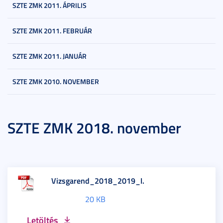
SZTE ZMK 2011. ÁPRILIS
SZTE ZMK 2011. FEBRUÁR
SZTE ZMK 2011. JANUÁR
SZTE ZMK 2010. NOVEMBER
SZTE ZMK 2018. november
Vizsgarend_2018_2019_I.
20 KB
Letöltés