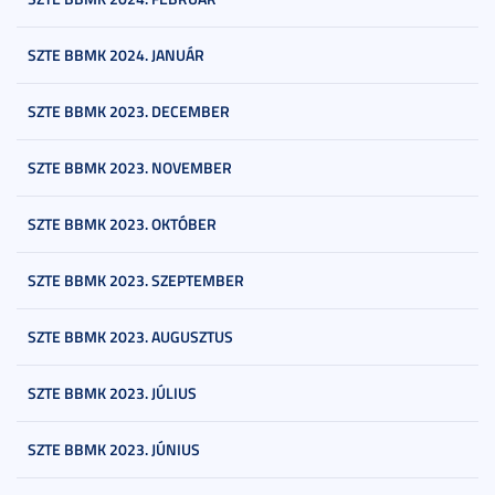
SZTE BBMK 2024. JANUÁR
SZTE BBMK 2023. DECEMBER
SZTE BBMK 2023. NOVEMBER
SZTE BBMK 2023. OKTÓBER
SZTE BBMK 2023. SZEPTEMBER
SZTE BBMK 2023. AUGUSZTUS
SZTE BBMK 2023. JÚLIUS
SZTE BBMK 2023. JÚNIUS