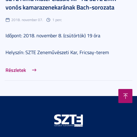
vonós kamarazenekarának Bach-sorozata
2018. november 07.
1 perc
Időpont: 2018. november 8. (csütörtök) 19 óra
Helyszín: SZTE Zeneművészeti Kar, Fricsay-terem
Részletek