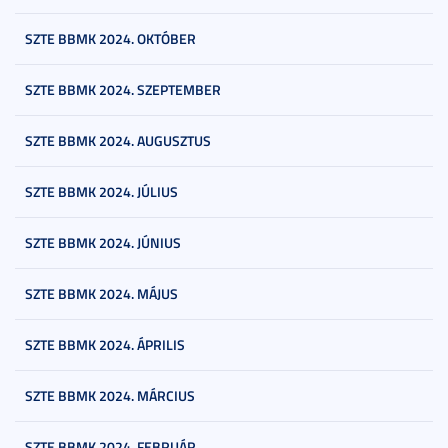
SZTE BBMK 2024. OKTÓBER
SZTE BBMK 2024. SZEPTEMBER
SZTE BBMK 2024. AUGUSZTUS
SZTE BBMK 2024. JÚLIUS
SZTE BBMK 2024. JÚNIUS
SZTE BBMK 2024. MÁJUS
SZTE BBMK 2024. ÁPRILIS
SZTE BBMK 2024. MÁRCIUS
SZTE BBMK 2024. FEBRUÁR