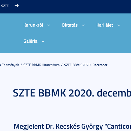
SZTE
Karunkról
Oktatás
Kari élet
Galéria
És Események
SZTE BBMK Hírarchívum
SZTE BBMK 2020. December
SZTE BBMK 2020. decemb
Megjelent Dr. Kecskés György "Cantic