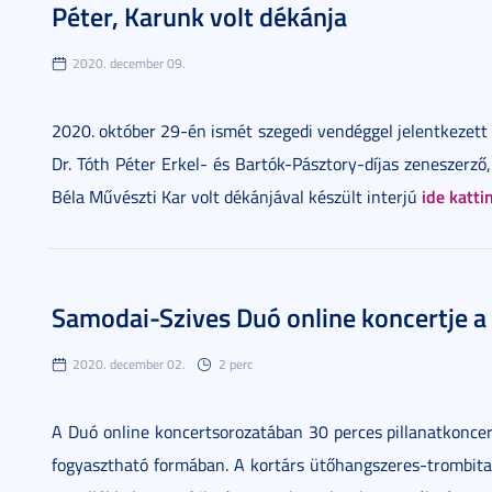
Péter, Karunk volt dékánja
2020. december 09.
2020. október 29-én ismét szegedi vendéggel jelentkezett 
Dr. Tóth Péter Erkel- és Bartók-Pásztory-díjas zeneszerz
ide katti
Béla Művészti Kar volt dékánjával készült interjú
Samodai-Szives Duó online koncertje a
2020. december 02.
2 perc
A Duó online koncertsorozatában 30 perces pillanatkonc
fogyasztható formában. A kortárs ütőhangszeres-trombi