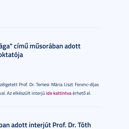
lága" című műsorában adott
oktatója
getett Prof. Dr. Temesi Mária Liszt Ferenc-díjas
ide kattintva
l. Az elkészült interjú
érhető el.
 adott interjút Prof. Dr. Tóth