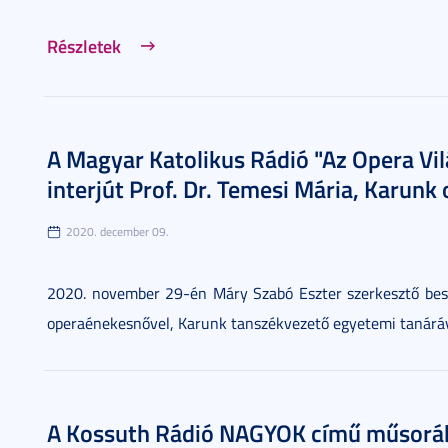
Részletek
A Magyar Katolikus Rádió "Az Opera Vi
interjút Prof. Dr. Temesi Mária, Karunk 
2020. december 09.
2020. november 29-én Máry Szabó Eszter szerkesztő beszél
operaénekesnővel, Karunk tanszékvezető egyetemi tanáráva
A Kossuth Rádió NAGYOK című műsorában