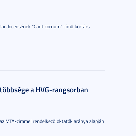
olai docensének "Canticornum" című kortárs
k többsége a HVG-rangsorban
az MTA-címmel rendelkező oktatók aránya alapján