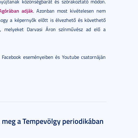
 nyújtanak közönségbarát és szórakoztató módon.
 Agórában adják
. Azonban most kivételesen nem
hogy a képernyők előtt is élvezhető és követhető
e, melyeket Darvasi Áron színművész ad elő a
 Facebook eseményeiben és Youtube csatornáján
nt meg a Tempevölgy periodikában