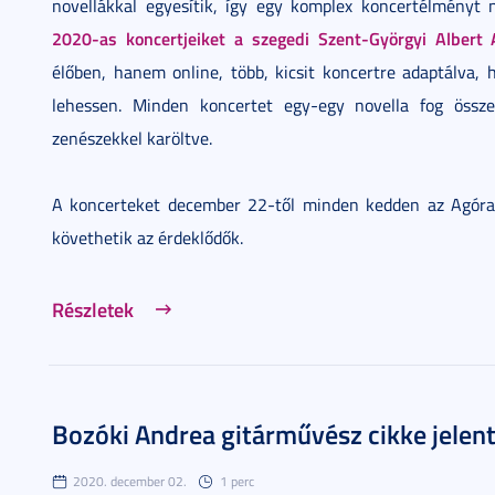
novellákkal egyesítik, így egy komplex koncertélményt
2020-as koncertjeiket a szegedi Szent-Györgyi Albert
élőben, hanem online, több, kicsit koncertre adaptálva, 
lehessen. Minden koncertet egy-egy novella fog össz
zenészekkel karöltve.
A koncerteket december 22-től minden kedden az Agóra
követhetik az érdeklődők.
Részletek
Bozóki Andrea gitárművész cikke jele
2020. december 02.
1 perc