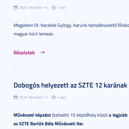
2020. december 14.
1 perc
Megjelent Dr. Kecskés György, Karunk tanszékvezető főisk
magyar kürt lemeze.
Részletek
Dobogós helyezett az SZTE 12 karána
2020. december 11.
4 perc
Művészeti képzést
a legjobb
biztosító 15 képzőhely közül
az SZTE Bartók Béla Művészeti Kar
.