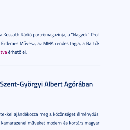
a Kossuth Rádió portrémagazinja, a "Nagyok". Prof.
ő, Érdemes Művész, az MMA rendes tagja, a Bartók
ntva
érhető el.
 Szent-Györgyi Albert Agórában
ertekkel ajándékozza meg a közönséget élménydús,
ta kamarazenei műveket modern és kortárs magyar