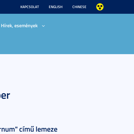
KAPCSOLAT
ENGLISH
CHINESE
Hírek, események
er
ornum" című lemeze