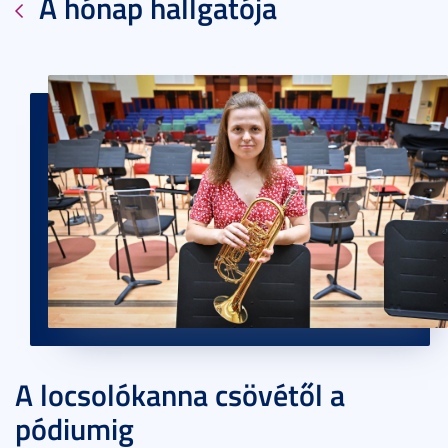
A hónap hallgatója
A locsolókanna csövétől a
pódiumig