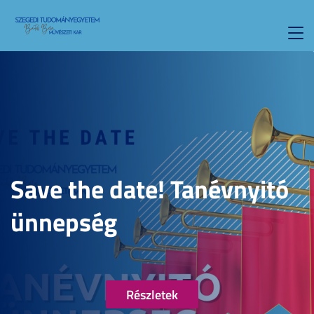
Toggl
navig
Save the date! Tanévnyitó
ünnepség
Részletek