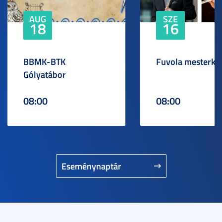
AUG
SZE
18
16
BBMK-BTK
Fuvola mesterku
Gólyatábor
08:00
08:00
Eseménynaptár