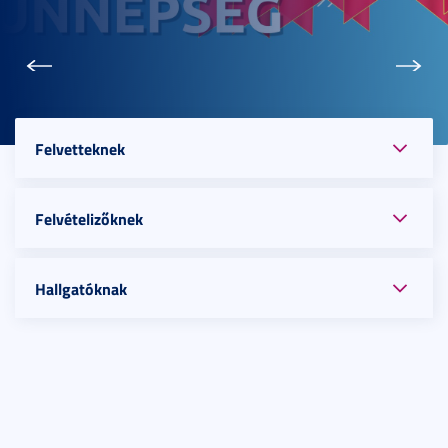
Előző
Köve
Felvetteknek
Felvételizőknek
Hallgatóknak