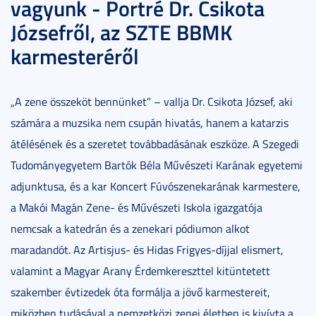
vagyunk - Portré Dr. Csikota
Józsefről, az SZTE BBMK
karmesteréről
„A zene összeköt bennünket” – vallja Dr. Csikota József, aki
számára a muzsika nem csupán hivatás, hanem a katarzis
átélésének és a szeretet továbbadásának eszköze. A Szegedi
Tudományegyetem Bartók Béla Művészeti Karának egyetemi
adjunktusa, és a kar Koncert Fúvószenekarának karmestere,
a Makói Magán Zene- és Művészeti Iskola igazgatója
nemcsak a katedrán és a zenekari pódiumon alkot
maradandót. Az Artisjus- és Hidas Frigyes-díjjal elismert,
valamint a Magyar Arany Érdemkereszttel kitüntetett
szakember évtizedek óta formálja a jövő karmestereit,
miközben tudásával a nemzetközi zenei életben is kivívta a