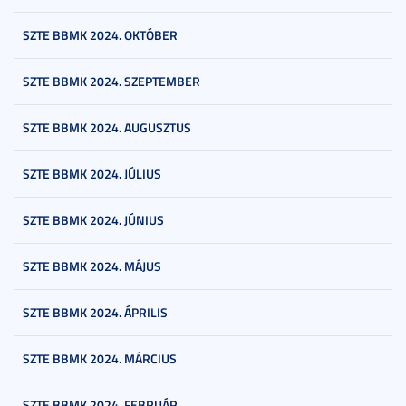
SZTE BBMK 2024. OKTÓBER
SZTE BBMK 2024. SZEPTEMBER
SZTE BBMK 2024. AUGUSZTUS
SZTE BBMK 2024. JÚLIUS
SZTE BBMK 2024. JÚNIUS
SZTE BBMK 2024. MÁJUS
SZTE BBMK 2024. ÁPRILIS
SZTE BBMK 2024. MÁRCIUS
SZTE BBMK 2024. FEBRUÁR