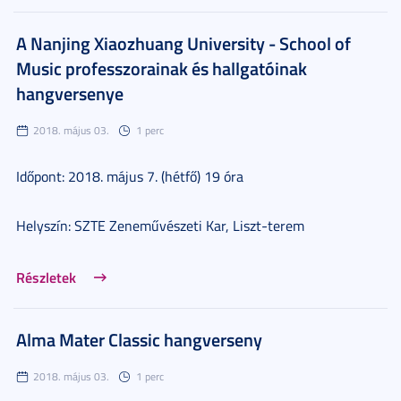
A Nanjing Xiaozhuang University - School of
Music professzorainak és hallgatóinak
hangversenye
2018. május 03.
1 perc
Időpont: 2018. május 7. (hétfő) 19 óra
Helyszín: SZTE Zeneművészeti Kar, Liszt-terem
Részletek
Alma Mater Classic hangverseny
2018. május 03.
1 perc