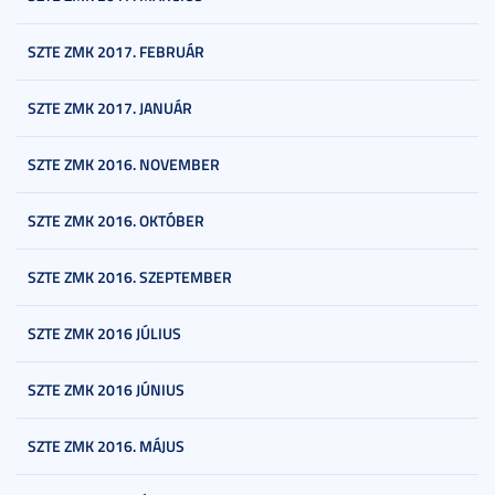
SZTE ZMK 2017. FEBRUÁR
SZTE ZMK 2017. JANUÁR
SZTE ZMK 2016. NOVEMBER
SZTE ZMK 2016. OKTÓBER
SZTE ZMK 2016. SZEPTEMBER
SZTE ZMK 2016 JÚLIUS
SZTE ZMK 2016 JÚNIUS
SZTE ZMK 2016. MÁJUS