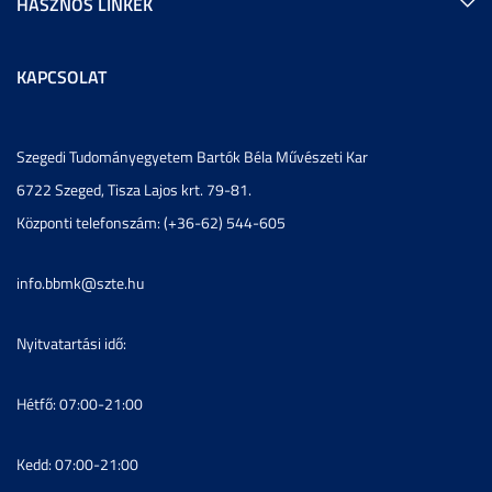
HASZNOS LINKEK
KAPCSOLAT
Szegedi Tudományegyetem Bartók Béla Művészeti Kar
6722 Szeged, Tisza Lajos krt. 79-81.
Központi telefonszám: (+36-62) 544-605
info.bbmk@szte.hu
Nyitvatartási idő:
Hétfő: 07:00-21:00
Kedd: 07:00-21:00