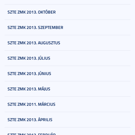
SZTE ZMK 2013. OKTÓBER
SZTE ZMK 2013. SZEPTEMBER
SZTE ZMK 2013. AUGUSZTUS
SZTE ZMK 2013. JÚLIUS
SZTE ZMK 2013. JÚNIUS
SZTE ZMK 2013. MÁJUS
SZTE ZMK 2011. MÁRCIUS
SZTE ZMK 2013. ÁPRILIS
SZTE ZMK 2013. FEBRUÁR