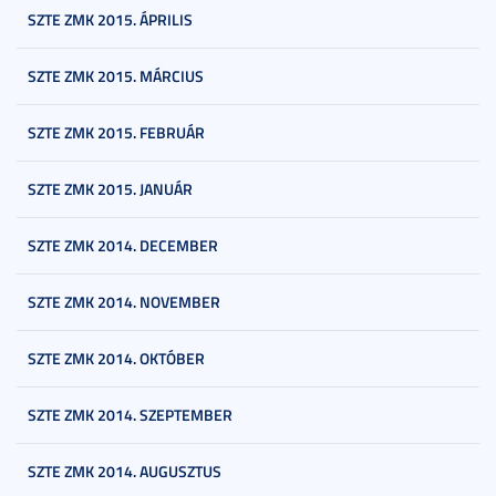
SZTE ZMK 2015. ÁPRILIS
SZTE ZMK 2015. MÁRCIUS
SZTE ZMK 2015. FEBRUÁR
SZTE ZMK 2015. JANUÁR
SZTE ZMK 2014. DECEMBER
SZTE ZMK 2014. NOVEMBER
SZTE ZMK 2014. OKTÓBER
SZTE ZMK 2014. SZEPTEMBER
SZTE ZMK 2014. AUGUSZTUS