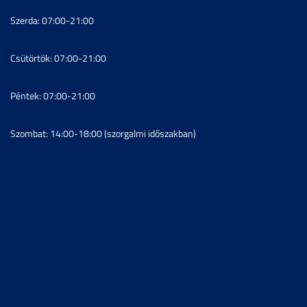
Szerda: 07:00-21:00
Csütörtök: 07:00-21:00
Péntek: 07:00-21:00
Szombat: 14:00-18:00 (szorgalmi időszakban)