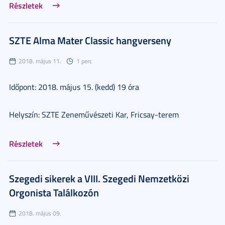
Részletek
SZTE Alma Mater Classic hangverseny
2018. május 11.
1 perc
Időpont: 2018. május 15. (kedd) 19 óra
Helyszín: SZTE Zeneművészeti Kar, Fricsay-terem
Részletek
Szegedi sikerek a VIII. Szegedi Nemzetközi
Orgonista Találkozón
2018. május 09.