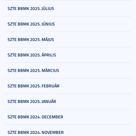
SZTE BBMK 2025. JÚLIUS
SZTE BBMK 2025. JÚNIUS
SZTE BBMK 2025. MÁJUS
SZTE BBMK 2025. ÁPRILIS
SZTE BBMK 2025. MÁRCIUS
SZTE BBMK 2025. FEBRUÁR
SZTE BBMK 2025. JANUÁR
SZTE BBMK 2024. DECEMBER
SZTE BBMK 2024. NOVEMBER