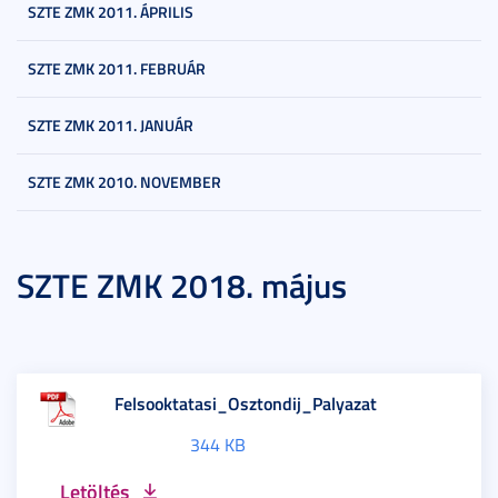
SZTE ZMK 2011. ÁPRILIS
SZTE ZMK 2011. FEBRUÁR
SZTE ZMK 2011. JANUÁR
SZTE ZMK 2010. NOVEMBER
SZTE ZMK 2018. május
Felsooktatasi_Osztondij_Palyazat
344 KB
Letöltés