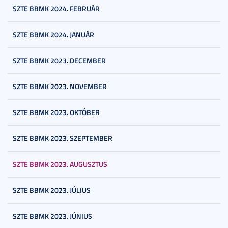
SZTE BBMK 2024. FEBRUÁR
SZTE BBMK 2024. JANUÁR
SZTE BBMK 2023. DECEMBER
SZTE BBMK 2023. NOVEMBER
SZTE BBMK 2023. OKTÓBER
SZTE BBMK 2023. SZEPTEMBER
SZTE BBMK 2023. AUGUSZTUS
SZTE BBMK 2023. JÚLIUS
SZTE BBMK 2023. JÚNIUS