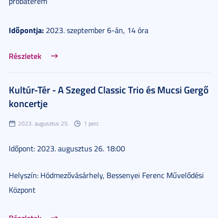
próbaterem
Időpontja:
2023. szeptember 6-án, 14 óra
Részletek
Kultúr-Tér - A Szeged Classic Trio és Mucsi Gergő
koncertje
2023. augusztus 25.
1 perc
Időpont: 2023. augusztus 26. 18:00
Helyszín: Hódmezővásárhely, Bessenyei Ferenc Művelődési
Központ
Részletek