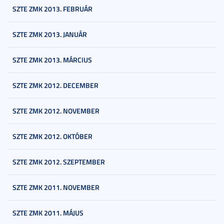
SZTE ZMK 2013. FEBRUÁR
SZTE ZMK 2013. JANUÁR
SZTE ZMK 2013. MÁRCIUS
SZTE ZMK 2012. DECEMBER
SZTE ZMK 2012. NOVEMBER
SZTE ZMK 2012. OKTÓBER
SZTE ZMK 2012. SZEPTEMBER
SZTE ZMK 2011. NOVEMBER
SZTE ZMK 2011. MÁJUS