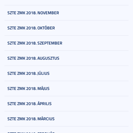
SZTE ZMK 2018. NOVEMBER
SZTE ZMK 2018. OKTÓBER
SZTE ZMK 2018. SZEPTEMBER
SZTE ZMK 2018. AUGUSZTUS
SZTE ZMK 2018. JÚLIUS
SZTE ZMK 2018. MÁJUS
SZTE ZMK 2018. ÁPRILIS
SZTE ZMK 2018. MÁRCIUS