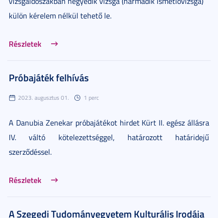
vizsgaidőszakban negyedik vizsga (harmadik ismétlővizsga)
külön kérelem nélkül tehető le.
Részletek
Próbajáték felhívás
2023. augusztus 01.
1 perc
A Danubia Zenekar próbajátékot hirdet Kürt II. egész állásra
IV. váltó kötelezettséggel, határozott határidejű
szerződéssel.
Részletek
A Szegedi Tudományegyetem Kulturális Irodája