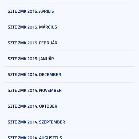
SZTE ZMK 2015. ÁPRILIS
SZTE ZMK 2015. MÁRCIUS
SZTE ZMK 2015. FEBRUÁR
SZTE ZMK 2015. JANUÁR
SZTE ZMK 2014. DECEMBER
SZTE ZMK 2014. NOVEMBER
SZTE ZMK 2014. OKTÓBER
SZTE ZMK 2014. SZEPTEMBER
SZTE ZMK 2014. AUGUSZTUS