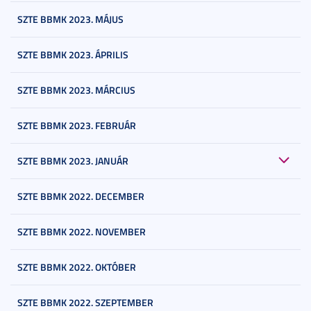
SZTE BBMK 2023. MÁJUS
SZTE BBMK 2023. ÁPRILIS
SZTE BBMK 2023. MÁRCIUS
SZTE BBMK 2023. FEBRUÁR
SZTE BBMK 2023. JANUÁR
SZTE BBMK 2022. DECEMBER
SZTE BBMK 2022. NOVEMBER
SZTE BBMK 2022. OKTÓBER
SZTE BBMK 2022. SZEPTEMBER