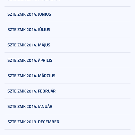
SZTE ZMK 2014. JÚNIUS
SZTE ZMK 2014. JÚLIUS
SZTE ZMK 2014. MÁJUS
SZTE ZMK 2014. ÁPRILIS
SZTE ZMK 2014. MÁRCIUS
SZTE ZMK 2014. FEBRUÁR
SZTE ZMK 2014. JANUÁR
SZTE ZMK 2013. DECEMBER