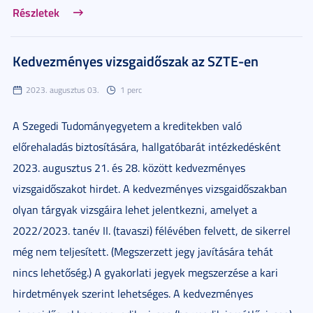
Részletek
Kedvezményes vizsgaidőszak az SZTE-en
2023. augusztus 03.
1 perc
A Szegedi Tudományegyetem a kreditekben való
előrehaladás biztosítására, hallgatóbarát intézkedésként
2023. augusztus 21. és 28. között kedvezményes
vizsgaidőszakot hirdet. A kedvezményes vizsgaidőszakban
olyan tárgyak vizsgáira lehet jelentkezni, amelyet a
2022/2023. tanév II. (tavaszi) félévében felvett, de sikerrel
még nem teljesített. (Megszerzett jegy javítására tehát
nincs lehetőség.) A gyakorlati jegyek megszerzése a kari
hirdetmények szerint lehetséges. A kedvezményes