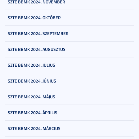
SZTE BBMK 2024. NOVEMBER
SZTE BBMK 2024. OKTÓBER
SZTE BBMK 2024. SZEPTEMBER
SZTE BBMK 2024. AUGUSZTUS
SZTE BBMK 2024. JÚLIUS
SZTE BBMK 2024. JÚNIUS
SZTE BBMK 2024. MÁJUS
SZTE BBMK 2024. ÁPRILIS
SZTE BBMK 2024. MÁRCIUS