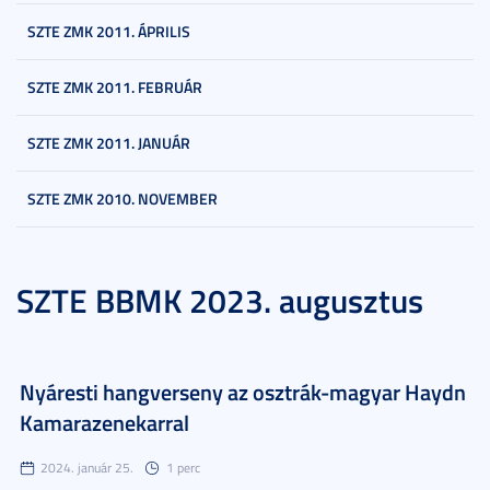
SZTE ZMK 2011. ÁPRILIS
SZTE ZMK 2011. FEBRUÁR
SZTE ZMK 2011. JANUÁR
SZTE ZMK 2010. NOVEMBER
SZTE BBMK 2023. augusztus
Nyáresti hangverseny az osztrák-magyar Haydn
Kamarazenekarral
2024. január 25.
1 perc