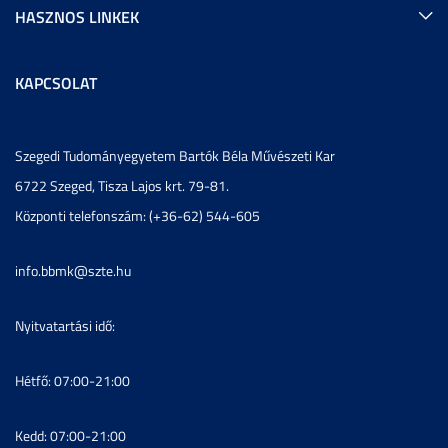
HASZNOS LINKEK
KAPCSOLAT
Szegedi Tudományegyetem Bartók Béla Művészeti Kar
6722 Szeged, Tisza Lajos krt. 79-81.
Központi telefonszám: (+36-62) 544-605
info.bbmk@szte.hu
Nyitvatartási idő:
Hétfő: 07:00-21:00
Kedd: 07:00-21:00