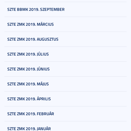
SZTE BBMK 2019. SZEPTEMBER
SZTE ZMK 2019. MÁRCIUS
SZTE ZMK 2019. AUGUSZTUS
SZTE ZMK 2019. JÚLIUS
SZTE ZMK 2019. JÚNIUS
SZTE ZMK 2019. MÁJUS
SZTE ZMK 2019. ÁPRILIS
SZTE ZMK 2019. FEBRUÁR
SZTE ZMK 2019. JANUÁR