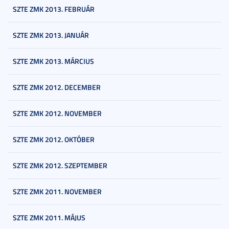
SZTE ZMK 2013. FEBRUÁR
SZTE ZMK 2013. JANUÁR
SZTE ZMK 2013. MÁRCIUS
SZTE ZMK 2012. DECEMBER
SZTE ZMK 2012. NOVEMBER
SZTE ZMK 2012. OKTÓBER
SZTE ZMK 2012. SZEPTEMBER
SZTE ZMK 2011. NOVEMBER
SZTE ZMK 2011. MÁJUS