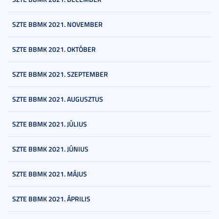
SZTE BBMK 2021. NOVEMBER
SZTE BBMK 2021. OKTÓBER
SZTE BBMK 2021. SZEPTEMBER
SZTE BBMK 2021. AUGUSZTUS
SZTE BBMK 2021. JÚLIUS
SZTE BBMK 2021. JÚNIUS
SZTE BBMK 2021. MÁJUS
SZTE BBMK 2021. ÁPRILIS