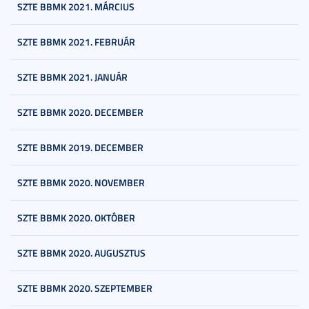
SZTE BBMK 2021. MÁRCIUS
SZTE BBMK 2021. FEBRUÁR
SZTE BBMK 2021. JANUÁR
SZTE BBMK 2020. DECEMBER
SZTE BBMK 2019. DECEMBER
SZTE BBMK 2020. NOVEMBER
SZTE BBMK 2020. OKTÓBER
SZTE BBMK 2020. AUGUSZTUS
SZTE BBMK 2020. SZEPTEMBER