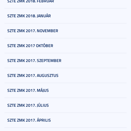
SZTE ZMK 2018. FEBRUÁR
SZTE ZMK 2018. JANUÁR
SZTE ZMK 2017. NOVEMBER
SZTE ZMK 2017 OKTÓBER
SZTE ZMK 2017. SZEPTEMBER
SZTE ZMK 2017. AUGUSZTUS
SZTE ZMK 2017. MÁJUS
SZTE ZMK 2017. JÚLIUS
SZTE ZMK 2017. ÁPRILIS