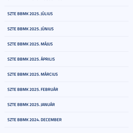
SZTE BBMK 2025. JÚLIUS
SZTE BBMK 2025. JÚNIUS
SZTE BBMK 2025. MÁJUS
SZTE BBMK 2025. ÁPRILIS
SZTE BBMK 2025. MÁRCIUS
SZTE BBMK 2025. FEBRUÁR
SZTE BBMK 2025. JANUÁR
SZTE BBMK 2024. DECEMBER