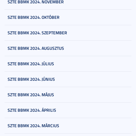
SZTE BBMK 2024. NOVEMBER
SZTE BBMK 2024. OKTÓBER
SZTE BBMK 2024. SZEPTEMBER
SZTE BBMK 2024. AUGUSZTUS
SZTE BBMK 2024. JÚLIUS
SZTE BBMK 2024. JÚNIUS
SZTE BBMK 2024. MÁJUS
SZTE BBMK 2024. ÁPRILIS
SZTE BBMK 2024. MÁRCIUS