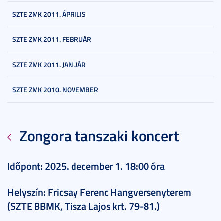
SZTE ZMK 2011. ÁPRILIS
SZTE ZMK 2011. FEBRUÁR
SZTE ZMK 2011. JANUÁR
SZTE ZMK 2010. NOVEMBER
Zongora tanszaki koncert
Időpont: 2025. december 1. 18:00 óra
Helyszín: Fricsay Ferenc Hangversenyterem
(SZTE BBMK, Tisza Lajos krt. 79-81.)