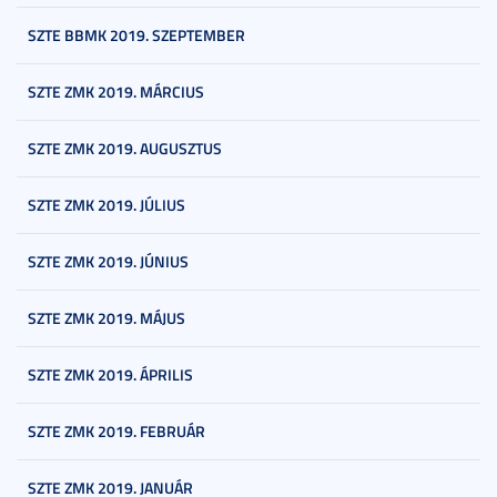
SZTE BBMK 2019. SZEPTEMBER
SZTE ZMK 2019. MÁRCIUS
SZTE ZMK 2019. AUGUSZTUS
SZTE ZMK 2019. JÚLIUS
SZTE ZMK 2019. JÚNIUS
SZTE ZMK 2019. MÁJUS
SZTE ZMK 2019. ÁPRILIS
SZTE ZMK 2019. FEBRUÁR
SZTE ZMK 2019. JANUÁR