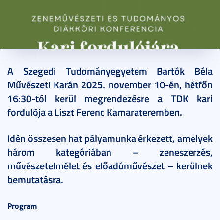
2025. november 06.
1 perc
A Szegedi Tudományegyetem Bartók Béla
Művészeti Karán 2025. november 10-én, hétfőn
16:30-tól kerül megrendezésre a TDK kari
fordulója a Liszt Ferenc Kamarateremben.
Idén összesen hat pályamunka érkezett, amelyek
három kategóriában – zeneszerzés,
művészetelmélet és előadóművészet – kerülnek
bemutatásra.
Program