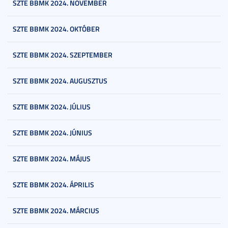
SZTE BBMK 2024. NOVEMBER
SZTE BBMK 2024. OKTÓBER
SZTE BBMK 2024. SZEPTEMBER
SZTE BBMK 2024. AUGUSZTUS
SZTE BBMK 2024. JÚLIUS
SZTE BBMK 2024. JÚNIUS
SZTE BBMK 2024. MÁJUS
SZTE BBMK 2024. ÁPRILIS
SZTE BBMK 2024. MÁRCIUS