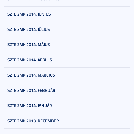
SZTE ZMK 2014. JÚNIUS
SZTE ZMK 2014. JÚLIUS
SZTE ZMK 2014. MÁJUS
SZTE ZMK 2014. ÁPRILIS
SZTE ZMK 2014. MÁRCIUS
SZTE ZMK 2014. FEBRUÁR
SZTE ZMK 2014. JANUÁR
SZTE ZMK 2013. DECEMBER