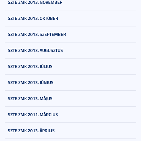
SZTE ZMK 2013. NOVEMBER
SZTE ZMK 2013. OKTÓBER
SZTE ZMK 2013. SZEPTEMBER
SZTE ZMK 2013. AUGUSZTUS
SZTE ZMK 2013. JÚLIUS
SZTE ZMK 2013. JÚNIUS
SZTE ZMK 2013. MÁJUS
SZTE ZMK 2011. MÁRCIUS
SZTE ZMK 2013. ÁPRILIS