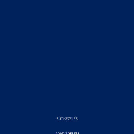
SÜTIKEZELÉS
ADATVÉDELEM