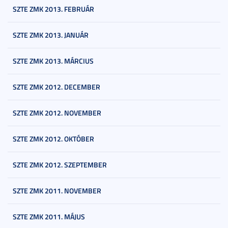
SZTE ZMK 2013. FEBRUÁR
SZTE ZMK 2013. JANUÁR
SZTE ZMK 2013. MÁRCIUS
SZTE ZMK 2012. DECEMBER
SZTE ZMK 2012. NOVEMBER
SZTE ZMK 2012. OKTÓBER
SZTE ZMK 2012. SZEPTEMBER
SZTE ZMK 2011. NOVEMBER
SZTE ZMK 2011. MÁJUS