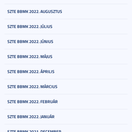
SZTE BBMK 2022. AUGUSZTUS
SZTE BBMK 2022. JÚLIUS
SZTE BBMK 2022. JÚNIUS
SZTE BBMK 2022. MÁJUS
SZTE BBMK 2022. ÁPRILIS
SZTE BBMK 2022. MÁRCIUS
SZTE BBMK 2022. FEBRUÁR
SZTE BBMK 2022. JANUÁR
SZTE BBMK 2021. DECEMBER