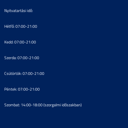
Nyitvatartási idő:
Hétfő: 07:00-21:00
Kedd: 07:00-21:00
Szerda: 07:00-21:00
Csütörtök: 07:00-21:00
Péntek: 07:00-21:00
Szombat: 14:00-18:00 (szorgalmi időszakban)