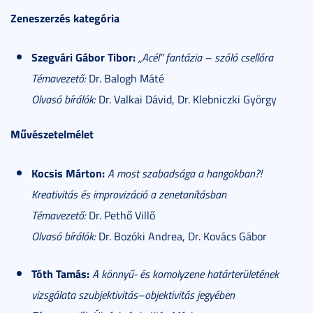
Zeneszerzés kategória
Szegvári Gábor Tibor:
„Acél” fantázia – szóló csellóra
Témavezető:
Dr. Balogh Máté
Olvasó bírálók:
Dr. Valkai Dávid, Dr. Klebniczki György
Művészetelmélet
Kocsis Márton:
A most szabadsága a hangokban?!
Kreativitás és improvizáció a zenetanításban
Témavezető:
Dr. Pethő Villő
Olvasó bírálók:
Dr. Bozóki Andrea, Dr. Kovács Gábor
Tóth Tamás:
A könnyű- és komolyzene határterületének
vizsgálata szubjektivitás–objektivitás jegyében