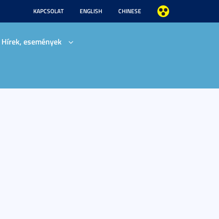
KAPCSOLAT
ENGLISH
CHINESE
Hírek, események