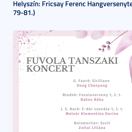
Helyszín: Fricsay Ferenc Hangversenyt
79-81.)