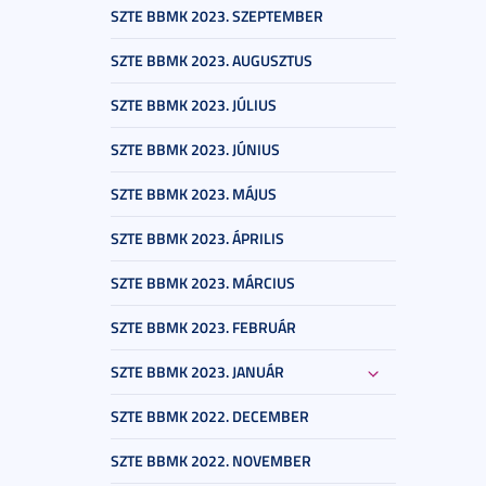
SZTE BBMK 2023. SZEPTEMBER
SZTE BBMK 2023. AUGUSZTUS
SZTE BBMK 2023. JÚLIUS
SZTE BBMK 2023. JÚNIUS
SZTE BBMK 2023. MÁJUS
SZTE BBMK 2023. ÁPRILIS
SZTE BBMK 2023. MÁRCIUS
SZTE BBMK 2023. FEBRUÁR
SZTE BBMK 2023. JANUÁR
SZTE BBMK 2022. DECEMBER
SZTE BBMK 2022. NOVEMBER