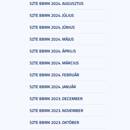
SZTE BBMK 2024. AUGUSZTUS
SZTE BBMK 2024. JÚLIUS
SZTE BBMK 2024. JÚNIUS
SZTE BBMK 2024. MÁJUS
SZTE BBMK 2024. ÁPRILIS
SZTE BBMK 2024. MÁRCIUS
SZTE BBMK 2024. FEBRUÁR
SZTE BBMK 2024. JANUÁR
SZTE BBMK 2023. DECEMBER
SZTE BBMK 2023. NOVEMBER
SZTE BBMK 2023. OKTÓBER