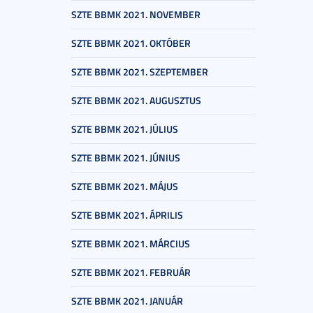
SZTE BBMK 2021. NOVEMBER
SZTE BBMK 2021. OKTÓBER
SZTE BBMK 2021. SZEPTEMBER
SZTE BBMK 2021. AUGUSZTUS
SZTE BBMK 2021. JÚLIUS
SZTE BBMK 2021. JÚNIUS
SZTE BBMK 2021. MÁJUS
SZTE BBMK 2021. ÁPRILIS
SZTE BBMK 2021. MÁRCIUS
SZTE BBMK 2021. FEBRUÁR
SZTE BBMK 2021. JANUÁR