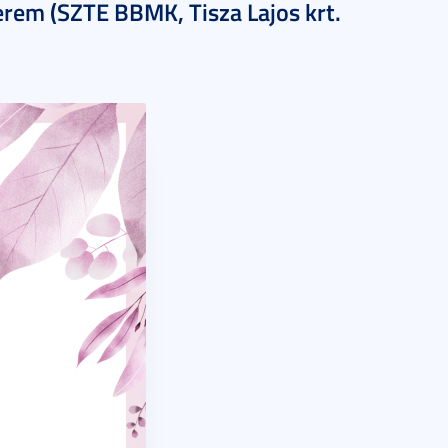
erem (SZTE BBMK, Tisza Lajos krt.