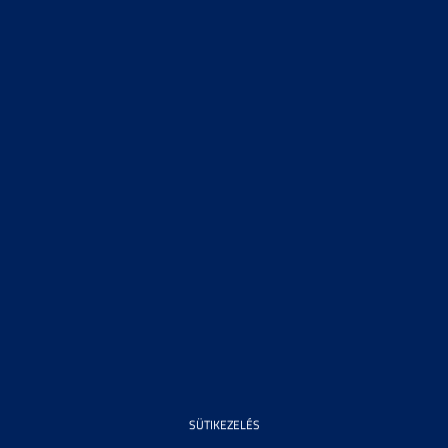
SÜTIKEZELÉS