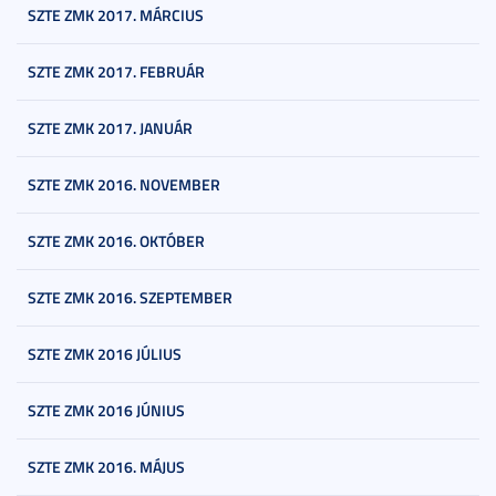
SZTE ZMK 2017. MÁRCIUS
SZTE ZMK 2017. FEBRUÁR
SZTE ZMK 2017. JANUÁR
SZTE ZMK 2016. NOVEMBER
SZTE ZMK 2016. OKTÓBER
SZTE ZMK 2016. SZEPTEMBER
SZTE ZMK 2016 JÚLIUS
SZTE ZMK 2016 JÚNIUS
SZTE ZMK 2016. MÁJUS