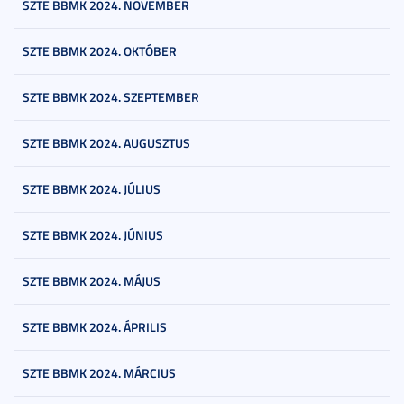
SZTE BBMK 2024. NOVEMBER
SZTE BBMK 2024. OKTÓBER
SZTE BBMK 2024. SZEPTEMBER
SZTE BBMK 2024. AUGUSZTUS
SZTE BBMK 2024. JÚLIUS
SZTE BBMK 2024. JÚNIUS
SZTE BBMK 2024. MÁJUS
SZTE BBMK 2024. ÁPRILIS
SZTE BBMK 2024. MÁRCIUS