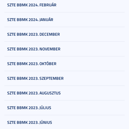
SZTE BBMK 2024. FEBRUÁR
SZTE BBMK 2024. JANUÁR
SZTE BBMK 2023. DECEMBER
SZTE BBMK 2023. NOVEMBER
SZTE BBMK 2023. OKTÓBER
SZTE BBMK 2023. SZEPTEMBER
SZTE BBMK 2023. AUGUSZTUS
SZTE BBMK 2023. JÚLIUS
SZTE BBMK 2023. JÚNIUS