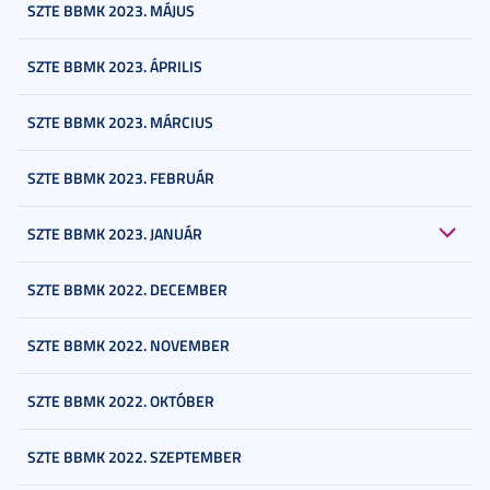
SZTE BBMK 2023. MÁJUS
SZTE BBMK 2023. ÁPRILIS
SZTE BBMK 2023. MÁRCIUS
SZTE BBMK 2023. FEBRUÁR
SZTE BBMK 2023. JANUÁR
SZTE BBMK 2022. DECEMBER
SZTE BBMK 2022. NOVEMBER
SZTE BBMK 2022. OKTÓBER
SZTE BBMK 2022. SZEPTEMBER