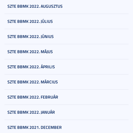
SZTE BBMK 2022. AUGUSZTUS
SZTE BBMK 2022. JÚLIUS
SZTE BBMK 2022. JÚNIUS
SZTE BBMK 2022. MÁJUS
SZTE BBMK 2022. ÁPRILIS
SZTE BBMK 2022. MÁRCIUS
SZTE BBMK 2022. FEBRUÁR
SZTE BBMK 2022. JANUÁR
SZTE BBMK 2021. DECEMBER