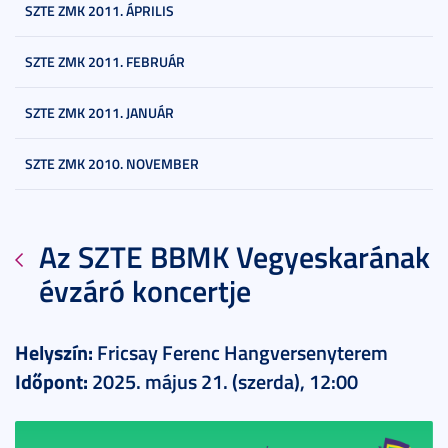
SZTE ZMK 2011. ÁPRILIS
SZTE ZMK 2011. FEBRUÁR
SZTE ZMK 2011. JANUÁR
SZTE ZMK 2010. NOVEMBER
Az SZTE BBMK Vegyeskarának
évzáró koncertje
Helyszín:
Fricsay Ferenc Hangversenyterem
Időpont:
2025. május 21. (szerda), 12:00