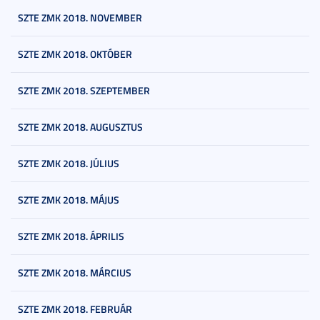
SZTE ZMK 2018. NOVEMBER
SZTE ZMK 2018. OKTÓBER
SZTE ZMK 2018. SZEPTEMBER
SZTE ZMK 2018. AUGUSZTUS
SZTE ZMK 2018. JÚLIUS
SZTE ZMK 2018. MÁJUS
SZTE ZMK 2018. ÁPRILIS
SZTE ZMK 2018. MÁRCIUS
SZTE ZMK 2018. FEBRUÁR