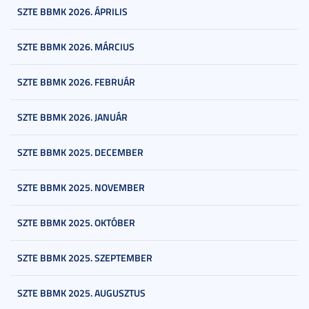
SZTE BBMK 2026. ÁPRILIS
SZTE BBMK 2026. MÁRCIUS
SZTE BBMK 2026. FEBRUÁR
SZTE BBMK 2026. JANUÁR
SZTE BBMK 2025. DECEMBER
SZTE BBMK 2025. NOVEMBER
SZTE BBMK 2025. OKTÓBER
SZTE BBMK 2025. SZEPTEMBER
SZTE BBMK 2025. AUGUSZTUS