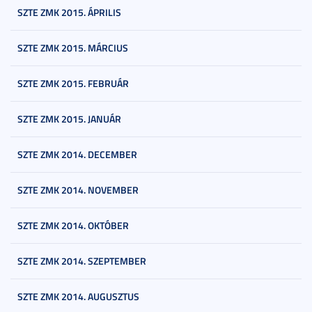
SZTE ZMK 2015. ÁPRILIS
SZTE ZMK 2015. MÁRCIUS
SZTE ZMK 2015. FEBRUÁR
SZTE ZMK 2015. JANUÁR
SZTE ZMK 2014. DECEMBER
SZTE ZMK 2014. NOVEMBER
SZTE ZMK 2014. OKTÓBER
SZTE ZMK 2014. SZEPTEMBER
SZTE ZMK 2014. AUGUSZTUS