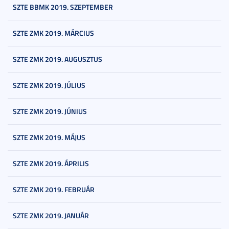
SZTE BBMK 2019. SZEPTEMBER
SZTE ZMK 2019. MÁRCIUS
SZTE ZMK 2019. AUGUSZTUS
SZTE ZMK 2019. JÚLIUS
SZTE ZMK 2019. JÚNIUS
SZTE ZMK 2019. MÁJUS
SZTE ZMK 2019. ÁPRILIS
SZTE ZMK 2019. FEBRUÁR
SZTE ZMK 2019. JANUÁR