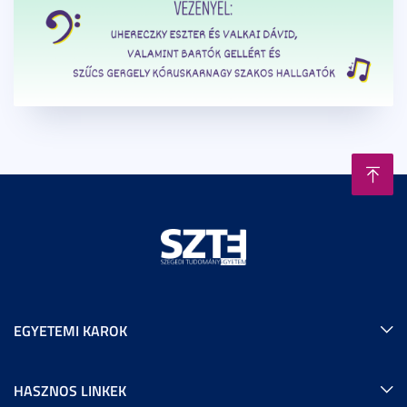
EGYETEMI KAROK
HASZNOS LINKEK