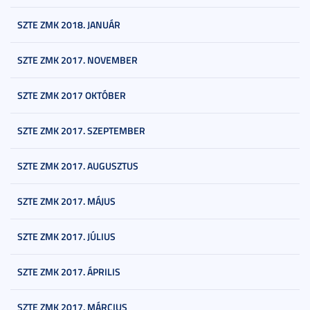
SZTE ZMK 2018. JANUÁR
SZTE ZMK 2017. NOVEMBER
SZTE ZMK 2017 OKTÓBER
SZTE ZMK 2017. SZEPTEMBER
SZTE ZMK 2017. AUGUSZTUS
SZTE ZMK 2017. MÁJUS
SZTE ZMK 2017. JÚLIUS
SZTE ZMK 2017. ÁPRILIS
SZTE ZMK 2017. MÁRCIUS