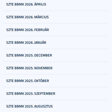
SZTE BBMK 2026. ÁPRILIS
SZTE BBMK 2026. MÁRCIUS
SZTE BBMK 2026. FEBRUÁR
SZTE BBMK 2026. JANUÁR
SZTE BBMK 2025. DECEMBER
SZTE BBMK 2025. NOVEMBER
SZTE BBMK 2025. OKTÓBER
SZTE BBMK 2025. SZEPTEMBER
SZTE BBMK 2025. AUGUSZTUS