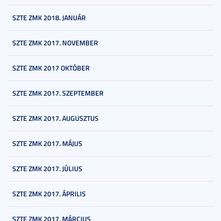
SZTE ZMK 2018. JANUÁR
SZTE ZMK 2017. NOVEMBER
SZTE ZMK 2017 OKTÓBER
SZTE ZMK 2017. SZEPTEMBER
SZTE ZMK 2017. AUGUSZTUS
SZTE ZMK 2017. MÁJUS
SZTE ZMK 2017. JÚLIUS
SZTE ZMK 2017. ÁPRILIS
SZTE ZMK 2017. MÁRCIUS