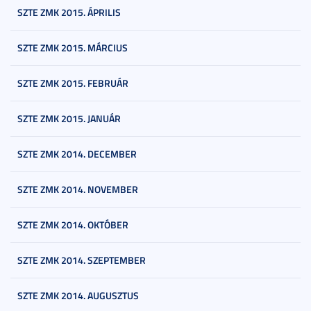
SZTE ZMK 2015. ÁPRILIS
SZTE ZMK 2015. MÁRCIUS
SZTE ZMK 2015. FEBRUÁR
SZTE ZMK 2015. JANUÁR
SZTE ZMK 2014. DECEMBER
SZTE ZMK 2014. NOVEMBER
SZTE ZMK 2014. OKTÓBER
SZTE ZMK 2014. SZEPTEMBER
SZTE ZMK 2014. AUGUSZTUS