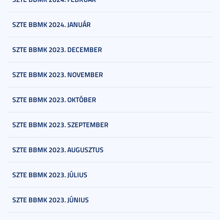
SZTE BBMK 2024. JANUÁR
SZTE BBMK 2023. DECEMBER
SZTE BBMK 2023. NOVEMBER
SZTE BBMK 2023. OKTÓBER
SZTE BBMK 2023. SZEPTEMBER
SZTE BBMK 2023. AUGUSZTUS
SZTE BBMK 2023. JÚLIUS
SZTE BBMK 2023. JÚNIUS