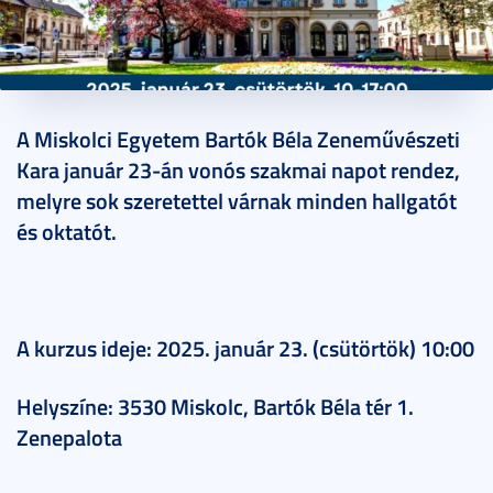
2025. január 10.
1 perc
A Miskolci Egyetem Bartók Béla Zeneművészeti
Kara január 23-án vonós szakmai napot rendez,
melyre sok szeretettel várnak minden hallgatót
és oktatót.
A kurzus ideje: 2025. január 23. (csütörtök) 10:00
Helyszíne: 3530 Miskolc, Bartók Béla tér 1.
Zenepalota