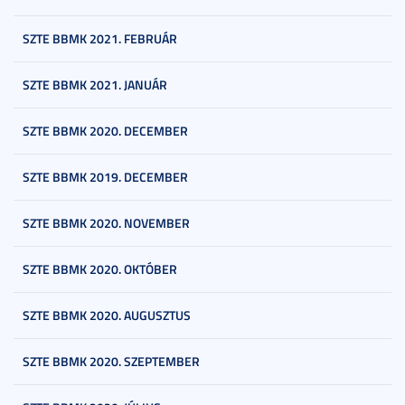
SZTE BBMK 2021. FEBRUÁR
SZTE BBMK 2021. JANUÁR
SZTE BBMK 2020. DECEMBER
SZTE BBMK 2019. DECEMBER
SZTE BBMK 2020. NOVEMBER
SZTE BBMK 2020. OKTÓBER
SZTE BBMK 2020. AUGUSZTUS
SZTE BBMK 2020. SZEPTEMBER