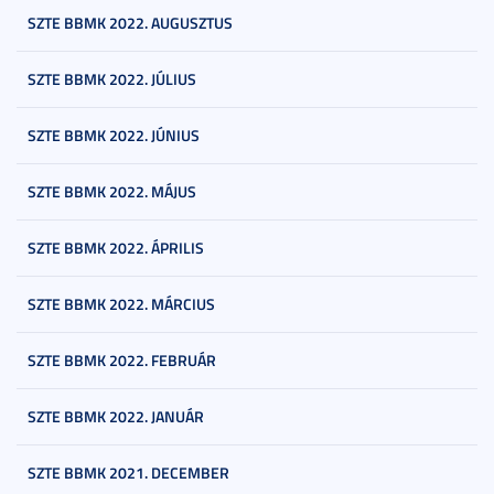
SZTE BBMK 2022. AUGUSZTUS
SZTE BBMK 2022. JÚLIUS
SZTE BBMK 2022. JÚNIUS
SZTE BBMK 2022. MÁJUS
SZTE BBMK 2022. ÁPRILIS
SZTE BBMK 2022. MÁRCIUS
SZTE BBMK 2022. FEBRUÁR
SZTE BBMK 2022. JANUÁR
SZTE BBMK 2021. DECEMBER