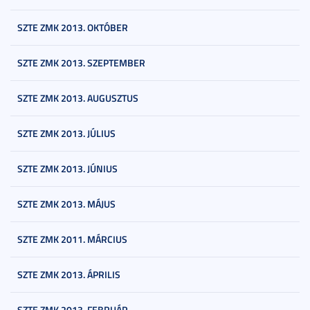
SZTE ZMK 2013. OKTÓBER
SZTE ZMK 2013. SZEPTEMBER
SZTE ZMK 2013. AUGUSZTUS
SZTE ZMK 2013. JÚLIUS
SZTE ZMK 2013. JÚNIUS
SZTE ZMK 2013. MÁJUS
SZTE ZMK 2011. MÁRCIUS
SZTE ZMK 2013. ÁPRILIS
SZTE ZMK 2013. FEBRUÁR