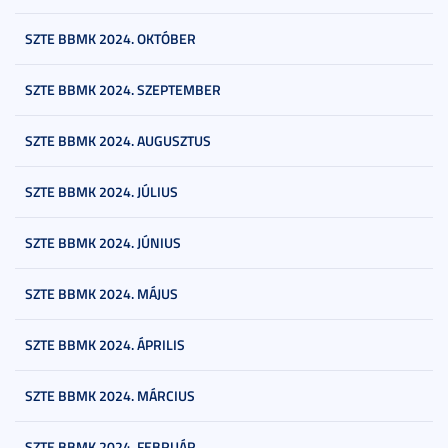
SZTE BBMK 2024. OKTÓBER
SZTE BBMK 2024. SZEPTEMBER
SZTE BBMK 2024. AUGUSZTUS
SZTE BBMK 2024. JÚLIUS
SZTE BBMK 2024. JÚNIUS
SZTE BBMK 2024. MÁJUS
SZTE BBMK 2024. ÁPRILIS
SZTE BBMK 2024. MÁRCIUS
SZTE BBMK 2024. FEBRUÁR