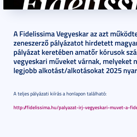
2025. január 17.
1 perc
A Fidelissima Vegyeskar az azt működt
zeneszerző pályázatot hirdetett magya
pályázat keretében amatőr kórusok szá
vegyeskari műveket várnak, melyeket ne
legjobb alkotást/alkotásokat 2025 nya
A teljes pályázati kiírás a honlapon található:
http://fidelissima.hu/palyazat-irj-vegyeskari-muvet-a-fi