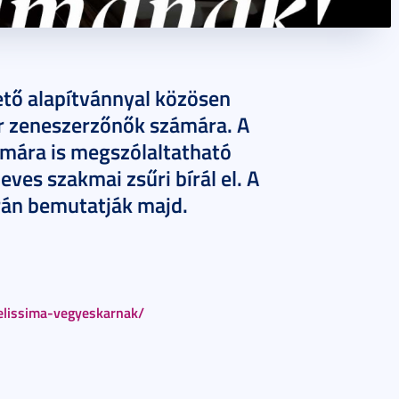
ető alapítvánnyal közösen
r zeneszerzőnők számára. A
mára is megszólaltatható
ves szakmai zsűri bírál el. A
rán bemutatják majd.
delissima-vegyeskarnak/