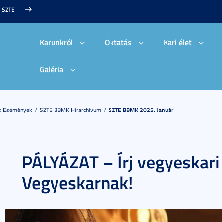
SZTE
Karunkról
Oktatás
Kari élet
Galéria
És Események
SZTE BBMK Hírarchívum
SZTE BBMK 2025. Január
PÁLYÁZAT – Írj vegyeskari
Vegyeskarnak!