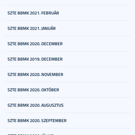
SZTE BBMK 2021. FEBRUÁR
SZTE BBMK 2021. JANUÁR
SZTE BBMK 2020. DECEMBER
SZTE BBMK 2019. DECEMBER
SZTE BBMK 2020. NOVEMBER
SZTE BBMK 2020. OKTÓBER
SZTE BBMK 2020. AUGUSZTUS
SZTE BBMK 2020. SZEPTEMBER