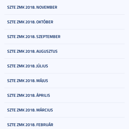
SZTE ZMK 2018. NOVEMBER
SZTE ZMK 2018. OKTÓBER
SZTE ZMK 2018. SZEPTEMBER
SZTE ZMK 2018. AUGUSZTUS
SZTE ZMK 2018. JÚLIUS
SZTE ZMK 2018. MÁJUS
SZTE ZMK 2018. ÁPRILIS
SZTE ZMK 2018. MÁRCIUS
SZTE ZMK 2018. FEBRUÁR