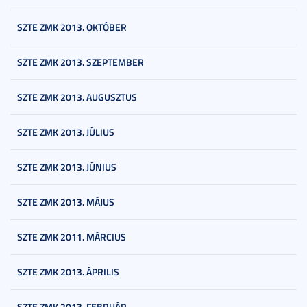
SZTE ZMK 2013. OKTÓBER
SZTE ZMK 2013. SZEPTEMBER
SZTE ZMK 2013. AUGUSZTUS
SZTE ZMK 2013. JÚLIUS
SZTE ZMK 2013. JÚNIUS
SZTE ZMK 2013. MÁJUS
SZTE ZMK 2011. MÁRCIUS
SZTE ZMK 2013. ÁPRILIS
SZTE ZMK 2013. FEBRUÁR