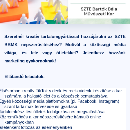
2025. január 27.
2 perc
Szeretnél kreatív tartalomgyártással hozzájárulni az SZTE
BBMK népszerűsítéséhez? Motivál a közösségi média
világa, és tele vagy ötletekkel? Jelentkezz hozzánk
marketing gyakornoknak!
Ellátandó feladatok:
Elsősorban kreatív TikTok videók és reels videók készítése a kar
számára, a hallgatói élet és a képzések bemutatásával
Egyéb közösségi média platformokra (pl. Facebook, Instagram)
szánt tartalmak tervezése és gyártása
Tartalomkészítési ötletek kidolgozása és megvalósítása
Közreműködés a kar népszerűsítésére irányuló online
kampányokban
esetenként fotózás az eseményeinken