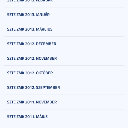
SZTE ZMK 2013. JANUÁR
SZTE ZMK 2013. MÁRCIUS
SZTE ZMK 2012. DECEMBER
SZTE ZMK 2012. NOVEMBER
SZTE ZMK 2012. OKTÓBER
SZTE ZMK 2012. SZEPTEMBER
SZTE ZMK 2011. NOVEMBER
SZTE ZMK 2011. MÁJUS