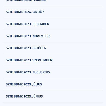
SZTE BBMK 2024. JANUÁR
SZTE BBMK 2023. DECEMBER
SZTE BBMK 2023. NOVEMBER
SZTE BBMK 2023. OKTÓBER
SZTE BBMK 2023. SZEPTEMBER
SZTE BBMK 2023. AUGUSZTUS
SZTE BBMK 2023. JÚLIUS
SZTE BBMK 2023. JÚNIUS