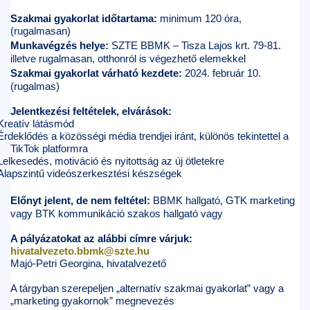
Szakmai gyakorlat időtartama:
minimum 120 óra,
(rugalmasan)
Munkavégzés helye:
SZTE BBMK – Tisza Lajos krt. 79-81.
illetve rugalmasan, otthonról is végezhető elemekkel
Szakmai gyakorlat várható kezdete:
2024. február 10.
(rugalmas)
Jelentkezési feltételek, elvárások:
Kreatív látásmód
Érdeklődés a közösségi média trendjei iránt, különös tekintettel a
TikTok platformra
Lelkesedés, motiváció és nyitottság az új ötletekre
Alapszintű videószerkesztési készségek
Előnyt jelent, de nem feltétel:
BBMK hallgató, GTK marketing
vagy BTK kommunikáció szakos hallgató vagy
A pályázatokat az alábbi címre várjuk:
hivatalvezeto.bbmk@szte.hu
Majó-Petri Georgina, hivatalvezető
A tárgyban szerepeljen „alternatív szakmai gyakorlat” vagy a
„marketing gyakornok” megnevezés