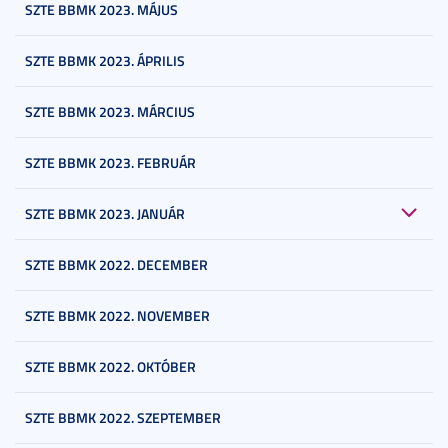
SZTE BBMK 2023. MÁJUS
SZTE BBMK 2023. ÁPRILIS
SZTE BBMK 2023. MÁRCIUS
SZTE BBMK 2023. FEBRUÁR
SZTE BBMK 2023. JANUÁR
SZTE BBMK 2022. DECEMBER
SZTE BBMK 2022. NOVEMBER
SZTE BBMK 2022. OKTÓBER
SZTE BBMK 2022. SZEPTEMBER