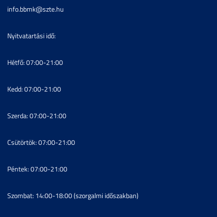
info.bbmk@szte.hu
Nyitvatartási idő:
Hétfő: 07:00-21:00
Kedd: 07:00-21:00
Szerda: 07:00-21:00
Csütörtök: 07:00-21:00
Péntek: 07:00-21:00
Szombat: 14:00-18:00 (szorgalmi időszakban)