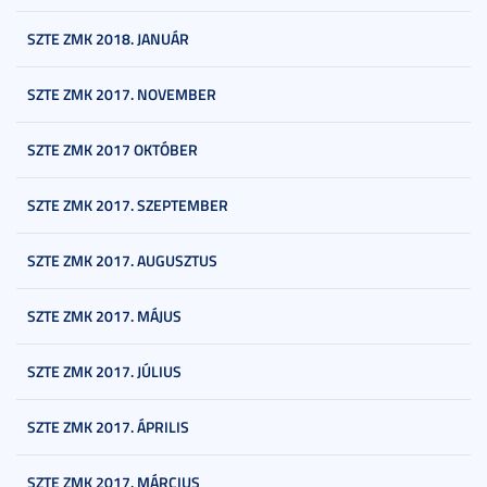
SZTE ZMK 2018. JANUÁR
SZTE ZMK 2017. NOVEMBER
SZTE ZMK 2017 OKTÓBER
SZTE ZMK 2017. SZEPTEMBER
SZTE ZMK 2017. AUGUSZTUS
SZTE ZMK 2017. MÁJUS
SZTE ZMK 2017. JÚLIUS
SZTE ZMK 2017. ÁPRILIS
SZTE ZMK 2017. MÁRCIUS