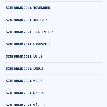
SZTE BBMK 2021. NOVEMBER
SZTE BBMK 2021. OKTÓBER
SZTE BBMK 2021. SZEPTEMBER
SZTE BBMK 2021. AUGUSZTUS
SZTE BBMK 2021. JÚLIUS
SZTE BBMK 2021. JÚNIUS
SZTE BBMK 2021. MÁJUS
SZTE BBMK 2021. ÁPRILIS
SZTE BBMK 2021. MÁRCIUS