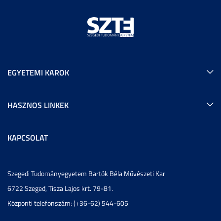
EGYETEMI KAROK
HASZNOS LINKEK
KAPCSOLAT
Szegedi Tudományegyetem Bartók Béla Művészeti Kar
6722 Szeged, Tisza Lajos krt. 79-81.
Központi telefonszám: (+36-62) 544-605