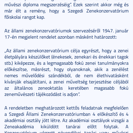
művészi diploma megszerzéséig”. Ezek szerint akkor még és
már élt a remény, hogy a Szegedi Zenekonzervatórium
főiskolai rangot kap.
Az állami zenekonzervatóriumok szervezéséről 1947. január
17-én megjelent rendelet azonban másként határozott:
„Az állami zenekonzervatórium célja egyrészt, hogy a zenei
életpályára készülőket (énekesek, zenekari és énekkari tagok
stb.) kiképezze, és a legmagasabb fokú zenei tanulmányokra
előkészítse, másrészt, hogy olyanoknak, akik a zenélést
nemes művelődési szándékból, de nem élethivatásként
kívánják elsajátítani, a zenei műveltség terjesztése céljából
az általános zeneoktatás keretében magasabb fokú
zeneművészeti tájékozódást is adjon”.
A rendeletben meghatározott kettős feladatnak megfelelően
a Szegedi Állami Zenekonzervatóriumban 4 előkészítő és 4
akadémiai osztály jött létre. Az akadémiai osztályok vizsgái a
Zeneakadémia kiküldött tanárai előtt folytak. A
Konzervatórium végzett növendékei tanári vagy művészi