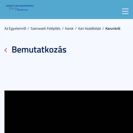
Toggl
navig
Az Egyetemről
Szervezeti Felépítés
Karok
Kari Kezdőoldal
Karunkról
Bemutatkozás