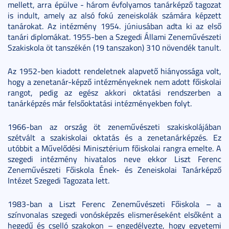
mellett, arra épülve - három évfolyamos tanárképző tagozat
is indult, amely az alsó fokú zeneiskolák számára képzett
tanárokat. Az intézmény 1954. júniusában adta ki az első
tanári diplomákat. 1955-ben a Szegedi Állami Zeneművészeti
Szakiskola öt tanszékén (19 tanszakon) 310 növendék tanult.
Az 1952-ben kiadott rendeletnek alapvető hiányossága volt,
hogy a zenetanár-képző intézményeknek nem adott főiskolai
rangot, pedig az egész akkori oktatási rendszerben a
tanárképzés már felsőoktatási intézményekben folyt.
1966-ban az ország öt zeneművészeti szakiskolájában
szétvált a szakiskolai oktatás és a zenetanárképzés. Ez
utóbbit a Művelődési Minisztérium főiskolai rangra emelte. A
szegedi intézmény hivatalos neve ekkor Liszt Ferenc
Zeneművészeti Főiskola Ének- és Zeneiskolai Tanárképző
Intézet Szegedi Tagozata lett.
1983-ban a Liszt Ferenc Zeneművészeti Főiskola – a
színvonalas szegedi vonósképzés elismeréseként elsőként a
hegedű és cselló szakokon – engedélyezte, hogy egyetemi