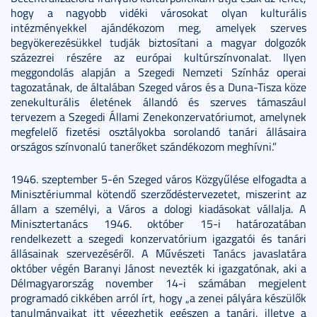
hogy a nagyobb vidéki városokat olyan kulturális
intézményekkel ajándékozom meg, amelyek szerves
begyökerezésükkel tudják biztosítani a magyar dolgozók
százezrei részére az európai kultúrszínvonalat. Ilyen
meggondolás alapján a Szegedi Nemzeti Színház operai
tagozatának, de általában Szeged város és a Duna-Tisza köze
zenekulturális életének állandó és szerves támaszául
tervezem a Szegedi Állami Zenekonzervatóriumot, amelynek
megfelelő fizetési osztályokba sorolandó tanári állásaira
országos színvonalú tanerőket szándékozom meghívni.”
1946. szeptember 5-én Szeged város Közgyűlése elfogadta a
Minisztériummal kötendő szerződéstervezetet, miszerint az
állam a személyi, a Város a dologi kiadásokat vállalja. A
Minisztertanács 1946. október 15-i határozatában
rendelkezett a szegedi konzervatórium igazgatói és tanári
állásainak szervezéséről. A Művészeti Tanács javaslatára
október végén Baranyi Jánost nevezték ki igazgatónak, aki a
Délmagyarország november 14-i számában megjelent
programadó cikkében arról írt, hogy „a zenei pályára készülők
tanulmányaikat itt végezhetik egészen a tanári, illetve a