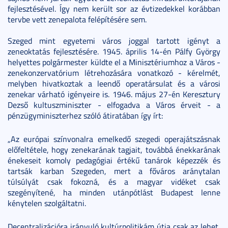
fejlesztésével. Így nem került sor az évtizedekkel korábban
tervbe vett zenepalota felépítésére sem.
Szeged mint egyetemi város joggal tartott igényt a
zeneoktatás fejlesztésére. 1945. április 14-én Pálfy György
helyettes polgármester küldte el a Minisztériumhoz a Város -
zenekonzervatórium létrehozására vonatkozó - kérelmét,
melyben hivatkoztak a leendő operatársulat és a városi
zenekar várható igényeire is. 1946. május 27-én Keresztury
Dezső kultuszminiszter - elfogadva a Város érveit - a
pénzügyminiszterhez szóló átiratában így írt:
„Az európai színvonalra emelkedő szegedi operajátszásnak
előfeltétele, hogy zenekarának tagjait, továbbá énekkarának
énekeseit komoly pedagógiai értékű tanárok képezzék és
tartsák karban Szegeden, mert a főváros aránytalan
túlsúlyát csak fokozná, és a magyar vidéket csak
szegényítené, ha minden utánpótlást Budapest lenne
kénytelen szolgáltatni.
Decentralizációra irányuló kultúrpolitikám útja csak az lehet,