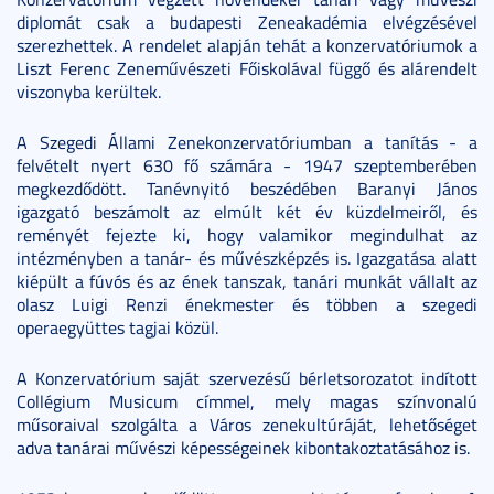
diplomát csak a budapesti Zeneakadémia elvégzésével
szerezhettek. A rendelet alapján tehát a konzervatóriumok a
Liszt Ferenc Zeneművészeti Főiskolával függő és alárendelt
viszonyba kerültek.
A Szegedi Állami Zenekonzervatóriumban a tanítás - a
felvételt nyert 630 fő számára - 1947 szeptemberében
megkezdődött. Tanévnyitó beszédében Baranyi János
igazgató beszámolt az elmúlt két év küzdelmeiről, és
reményét fejezte ki, hogy valamikor megindulhat az
intézményben a tanár- és művészképzés is. Igazgatása alatt
kiépült a fúvós és az ének tanszak, tanári munkát vállalt az
olasz Luigi Renzi énekmester és többen a szegedi
operaegyüttes tagjai közül.
A Konzervatórium saját szervezésű bérletsorozatot indított
Collégium Musicum címmel, mely magas színvonalú
műsoraival szolgálta a Város zenekultúráját, lehetőséget
adva tanárai művészi képességeinek kibontakoztatásához is.