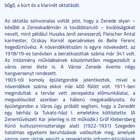
bőgő, a kürt és a klarinét oktatását.
Az oktatás színvonalas voltát jelzi, hogy a Zenede olyan –
később a Zeneakadémián is továbbtanuló – kiválóságokat
nevelt, mint például Huszka Jenő zeneszerző, Fleischer Antal
karmester, Ocskay Kornél operaénekes és Belle Ferenc
hegedűművész. A növendéklétszám is egyre növekedett, az
1918/19-es tanévben a beiratkozottak száma már 341 volt.
Az intézmény működésének köszönhetően megpezsdült a
város zenei élete is. A Városi Zenede évente négy
hangversenyt rendezett.
1903-tól komoly épületgondok jelentkeztek, mivel a
növendékek száma ekkor már 400 fölött volt. 1911-ben
megindultak a tervbe vett zenepalota előmunkálatai, a
megvalósulást azonban a háború megakadályozta. Az
épületgondon a Város úgy próbált segíteni, hogy a Zenedét
egy bérház (a Tukats-ház) I. emeletére költöztette. (A
Zeneművészeti Kar jelenleg is itt működik.) Gróf Klebersberg
Kúnó kultuszminisztersége alatt (1922-1931) Szegeden
hatalmas egyetemi beruházások valósultak meg, amelyek
sajnos nem jártak együtt a zeneoktatás infrastruktúrájának