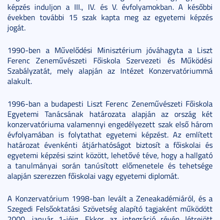
képzés induljon a III., IV. és V. évfolyamokban. A későbbi
években további 15 szak kapta meg az egyetemi képzés
jogát.
1990-ben a Művelődési Minisztérium jóváhagyta a Liszt
Ferenc Zeneművészeti Főiskola Szervezeti és Működési
Szabályzatát, mely alapján az Intézet Konzervatóriummá
alakult.
1996-ban a budapesti Liszt Ferenc Zeneművészeti Főiskola
Egyetemi Tanácsának határozata alapján az ország két
konzervatóriuma valamennyi engedélyezett szak első három
évfolyamában is folytathat egyetemi képzést. Az említett
határozat évenkénti átjárhatóságot biztosít a főiskolai és
egyetemi képzési szint között, lehetővé téve, hogy a hallgató
a tanulmányai során tanúsított előmenetele és tehetsége
alapján szerezzen főiskolai vagy egyetemi diplomát.
A Konzervatórium 1998-ban levált a Zeneakadémiáról, és a
Szegedi Felsőoktatási Szövetség alapító tagjaként működött
2000. január 1-jéig. Ekkor az integráció révén létrejött