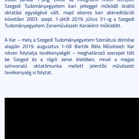
Szegedi Tudományegyetem kari jelleggel működő önálló
oktatási egységévé vált, majd s
ikeres kari akkreditációt
követően 2003. szept. 1-jétől 2019. július 31-ig a Szegedi
Tudományegyetem Zeneművészeti Karaként működött.
A Kar ­– mely a Szegedi Tudományegyetem Szenátusi döntése
alapján 2019. augusztus 1-től Bartók Béla Művészeti Kar
néven folytatja tevékenységét – meghatározó szerepet tölt
be Szeged és a régió zenei életében, mivel a magas
színvonalú oktatómunka mellett jelentős művészeti
tevékenység is folytat.