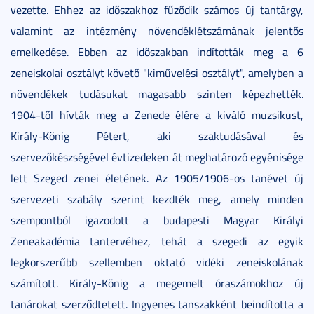
vezette. Ehhez az időszakhoz fűződik számos új tantárgy,
valamint az intézmény növendéklétszámának jelentős
emelkedése. Ebben az időszakban indították meg a 6
zeneiskolai osztályt követő "kiművelési osztályt", amelyben a
növendékek tudásukat magasabb szinten képezhették.
1904-től hívták meg a Zenede élére a kiváló muzsikust,
Király-König Pétert, aki szaktudásával és
szervezőkészségével évtizedeken át meghatározó egyénisége
lett Szeged zenei életének. Az 1905/1906-os tanévet új
szervezeti szabály szerint kezdték meg, amely minden
szempontból igazodott a budapesti Magyar Királyi
Zeneakadémia tantervéhez, tehát a szegedi az egyik
legkorszerűbb szellemben oktató vidéki zeneiskolának
számított. Király-König a megemelt óraszámokhoz új
tanárokat szerződtetett. Ingyenes tanszakként beindította a