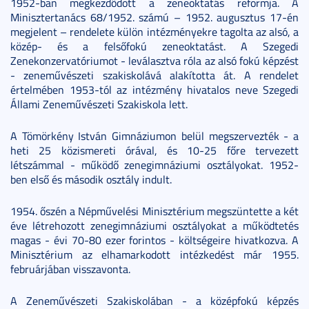
1952-ban megkezdődött a zeneoktatás reformja. A
Minisztertanács 68/1952. számú – 1952. augusztus 17-én
megjelent – rendelete külön intézményekre tagolta az alsó, a
közép- és a felsőfokú zeneoktatást. A Szegedi
Zenekonzervatóriumot - leválasztva róla az alsó fokú képzést
- zeneművészeti szakiskolává alakította át. A rendelet
értelmében 1953-tól az intézmény hivatalos neve Szegedi
Állami Zeneművészeti Szakiskola lett.
A Tömörkény István Gimnáziumon belül megszervezték - a
heti 25 közismereti órával, és 10-25 főre tervezett
létszámmal - működő zenegimnáziumi osztályokat. 1952-
ben első és második osztály indult.
1954. őszén a Népművelési Minisztérium megszüntette a két
éve létrehozott zenegimnáziumi osztályokat a működtetés
magas - évi 70-80 ezer forintos - költségeire hivatkozva. A
Minisztérium az elhamarkodott intézkedést már 1955.
februárjában visszavonta.
A Zeneművészeti Szakiskolában - a középfokú képzés