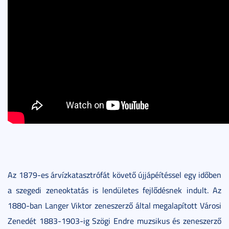
Az 1879-es árvízkatasztrófát követő újjápéítéssel egy időben
a szegedi zeneoktatás is lendületes fejlődésnek indult. Az
1880-ban Langer Viktor zeneszerző által megalapított Városi
Zenedét 1883-1903-ig Szögi Endre muzsikus és zeneszerző