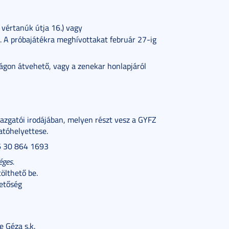
 vértanúk útja 16.) vagy
. A próbajátékra meghívottakat február 27-ig
rságon átvehető, vagy a zenekar honlapjáról
azgatói irodájában, melyen részt vesz a GYFZ
atóhelyettese.
36 30 864 1693
éges.
tölthető be.
hetőség
e Géza s.k.