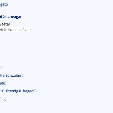
zgató
áték anyaga:
 tétel
tele (kadenciával)
ű)
(felső szólam)
edű)
 18. ütemig (I. hegedű)
7-ig