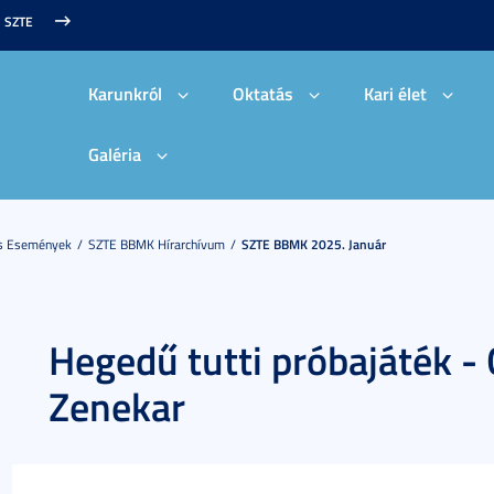
SZTE
Karunkról
Oktatás
Kari élet
Galéria
És Események
SZTE BBMK Hírarchívum
SZTE BBMK 2025. Január
Hegedű tutti próbajáték -
Zenekar