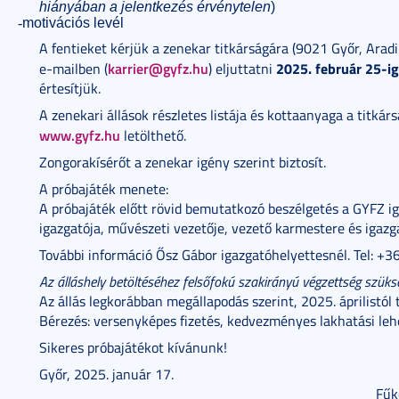
hiányában a jelentkezés érvénytelen
)
-
motivációs levél
A fentieket kérjük a zenekar titkárságára (9021 Győr, Aradi
karrier@gyfz.hu
2025. február 25-ig
e-mailben (
) eljuttatni
értesítjük.
A zenekari állások részletes listája és kottaanyaga a titká
www.gyfz.hu
letölthető.
Zongorakísérőt a zenekar igény szerint biztosít.
A próbajáték menete:
A próbajáték előtt rövid bemutatkozó beszélgetés a GYFZ ig
igazgatója, művészeti vezetője, vezető karmestere és igazg
További információ Ősz Gábor igazgatóhelyettesnél. Tel: +
Az álláshely betöltéséhez felsőfokú szakirányú végzettség szüks
Az állás legkorábban megállapodás szerint, 2025. áprilistól 
Bérezés: versenyképes fizetés, kedvezményes lakhatási le
Sikeres próbajátékot kívánunk!
Győr, 2025. január 17.
Fűk