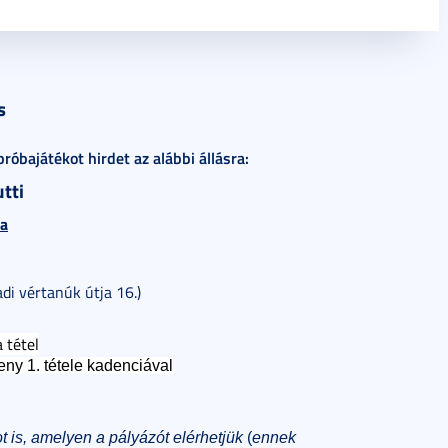
s
óbajátékot hirdet az alábbi állásra:
tti
ra
di vértanúk útja 16.)
 tétel
ny 1. tétele kadenciával
 is, amelyen a pályázót elérhetjük
(
ennek