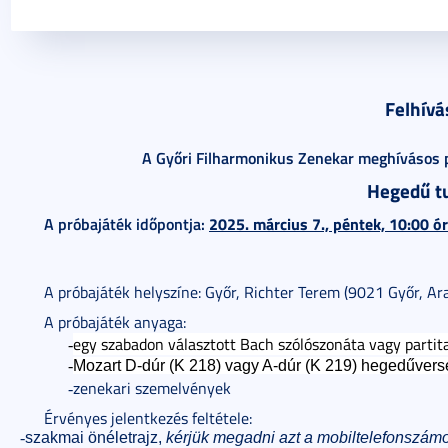
2025. január 20.
2 perc
Felhívá
A Győri Filharmonikus Zenekar meghívásos pr
Hegedű tu
A próbajáték időpontja:
2025. március 7., péntek, 10:00 ó
A próbajáték helyszíne: Győr, Richter Terem (9021 Győr, Ara
A próbajáték anyaga:
egy szabadon választott Bach szólószonáta vagy partita
-
-
Mozart D-dúr (K 218) vagy A-dúr (K 219) hegedűverse
zenekari szemelvények
-
Érvényes jelentkezés feltétele:
-
szakmai önéletrajz,
kérjük megadni azt a mobiltelefonszámot