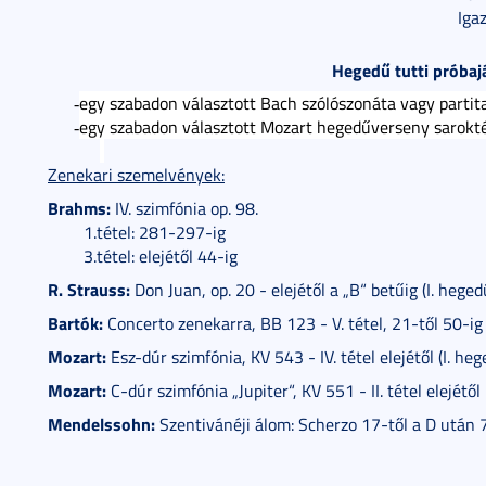
Iga
Hegedű tutti próbaj
egy szabadon választott Bach szólószonáta vagy partita
-
egy szabadon választott Mozart hegedűverseny sarokté
-
Zenekari szemelvények:
Brahms:
IV. szimfónia op. 98.
1.tétel: 281-297-ig
3.tétel: elejétől 44-ig
R. Strauss:
Don Juan, op. 20 - elejétől a „B“ betűig (I. heged
Bartók:
Concerto zenekarra, BB 123 - V. tétel, 21-től 50-ig 
Mozart:
Esz-dúr szimfónia, KV 543 - IV. tétel elejétől (I. heg
Mozart:
C-dúr szimfónia „Jupiter“, KV 551 - II. tétel elejétől
Mendelssohn:
Szentivánéji álom: Scherzo 17-től a D után 