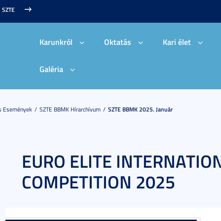
SZTE
Karunkról
Oktatás
Kari élet
Galéria
És Események
SZTE BBMK Hírarchívum
SZTE BBMK 2025. Január
EURO ELITE ​INTERNATIO
COMPETITION 2025