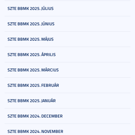
SZTE BBMK 2025. JÚLIUS
SZTE BBMK 2025. JÚNIUS
SZTE BBMK 2025. MÁJUS
SZTE BBMK 2025. ÁPRILIS
SZTE BBMK 2025. MÁRCIUS
SZTE BBMK 2025. FEBRUÁR
SZTE BBMK 2025. JANUÁR
SZTE BBMK 2024. DECEMBER
SZTE BBMK 2024. NOVEMBER