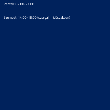
Péntek: 07:00-21:00
Szombat: 14:00-18:00 (szorgalmi időszakban)