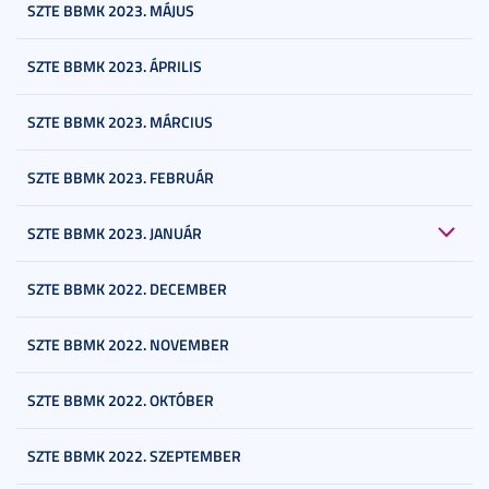
SZTE BBMK 2023. MÁJUS
SZTE BBMK 2023. ÁPRILIS
SZTE BBMK 2023. MÁRCIUS
SZTE BBMK 2023. FEBRUÁR
SZTE BBMK 2023. JANUÁR
SZTE BBMK 2022. DECEMBER
SZTE BBMK 2022. NOVEMBER
SZTE BBMK 2022. OKTÓBER
SZTE BBMK 2022. SZEPTEMBER