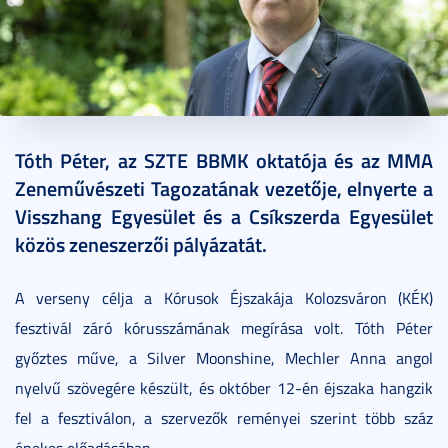
2024. október 07.
1 perc
Tóth Péter, az SZTE BBMK oktatója és az MMA
Zeneművészeti Tagozatának vezetője, elnyerte a
Visszhang Egyesület és a Csíkszerda Egyesület
közös zeneszerzői pályázatát.
A verseny célja a Kórusok Éjszakája Kolozsváron (KÉK)
fesztivál záró kórusszámának megírása volt. Tóth Péter
győztes műve, a Silver Moonshine, Mechler Anna angol
nyelvű szövegére készült, és október 12-én éjszaka hangzik
fel a fesztiválon, a szervezők reményei szerint több száz