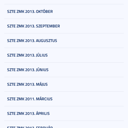
SZTE ZMK 2013. OKTÓBER
SZTE ZMK 2013. SZEPTEMBER
SZTE ZMK 2013. AUGUSZTUS
SZTE ZMK 2013. JÚLIUS
SZTE ZMK 2013. JÚNIUS
SZTE ZMK 2013. MÁJUS
SZTE ZMK 2011. MÁRCIUS
SZTE ZMK 2013. ÁPRILIS
SZTE ZMK 2013. FEBRUÁR