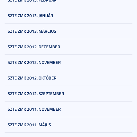
SZTE ZMK 2013. JANUÁR
SZTE ZMK 2013. MÁRCIUS
SZTE ZMK 2012. DECEMBER
SZTE ZMK 2012. NOVEMBER
SZTE ZMK 2012. OKTÓBER
SZTE ZMK 2012. SZEPTEMBER
SZTE ZMK 2011. NOVEMBER
SZTE ZMK 2011. MÁJUS