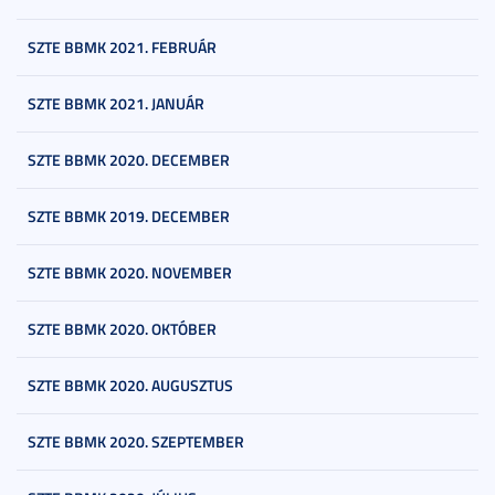
SZTE BBMK 2021. FEBRUÁR
SZTE BBMK 2021. JANUÁR
SZTE BBMK 2020. DECEMBER
SZTE BBMK 2019. DECEMBER
SZTE BBMK 2020. NOVEMBER
SZTE BBMK 2020. OKTÓBER
SZTE BBMK 2020. AUGUSZTUS
SZTE BBMK 2020. SZEPTEMBER