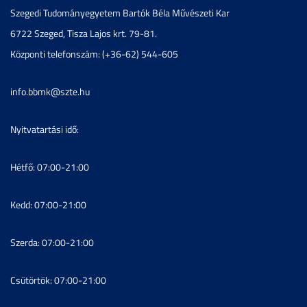
Szegedi Tudományegyetem Bartók Béla Művészeti Kar
6722 Szeged, Tisza Lajos krt. 79-81.
Központi telefonszám: (+36-62) 544-605
info.bbmk@szte.hu
Nyitvatartási idő:
Hétfő: 07:00-21:00
Kedd: 07:00-21:00
Szerda: 07:00-21:00
Csütörtök: 07:00-21:00