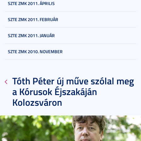
SZTE ZMK 2011. ÁPRILIS
SZTE ZMK 2011. FEBRUÁR
SZTE ZMK 2011. JANUÁR
SZTE ZMK 2010. NOVEMBER
Tóth Péter új műve szólal meg
a Kórusok Éjszakáján
Kolozsváron