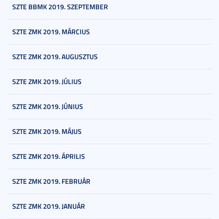
SZTE BBMK 2019. SZEPTEMBER
SZTE ZMK 2019. MÁRCIUS
SZTE ZMK 2019. AUGUSZTUS
SZTE ZMK 2019. JÚLIUS
SZTE ZMK 2019. JÚNIUS
SZTE ZMK 2019. MÁJUS
SZTE ZMK 2019. ÁPRILIS
SZTE ZMK 2019. FEBRUÁR
SZTE ZMK 2019. JANUÁR