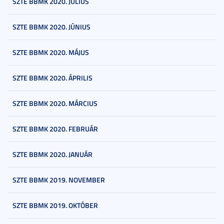
SZTE BBMK 2020. JÚLIUS
SZTE BBMK 2020. JÚNIUS
SZTE BBMK 2020. MÁJUS
SZTE BBMK 2020. ÁPRILIS
SZTE BBMK 2020. MÁRCIUS
SZTE BBMK 2020. FEBRUÁR
SZTE BBMK 2020. JANUÁR
SZTE BBMK 2019. NOVEMBER
SZTE BBMK 2019. OKTÓBER