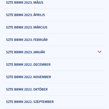
SZTE BBMK 2023. MÁJUS
SZTE BBMK 2023. ÁPRILIS
SZTE BBMK 2023. MÁRCIUS
SZTE BBMK 2023. FEBRUÁR
SZTE BBMK 2023. JANUÁR
SZTE BBMK 2022. DECEMBER
SZTE BBMK 2022. NOVEMBER
SZTE BBMK 2022. OKTÓBER
SZTE BBMK 2022. SZEPTEMBER