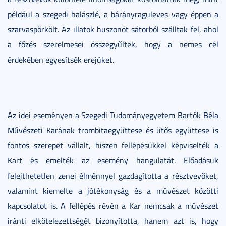
például a szegedi halászlé, a bárányraguleves vagy éppen a
szarvaspörkölt. Az illatok huszonöt sátorból szálltak fel, ahol
a főzés szerelmesei összegyűltek, hogy a nemes cél
érdekében egyesítsék erejüket.
Az idei eseményen a Szegedi Tudományegyetem Bartók Béla
Művészeti Karának trombitaegyüttese és ütős együttese is
fontos szerepet vállalt, hiszen fellépésükkel képviselték a
Kart és emelték az esemény hangulatát. Előadásuk
felejthetetlen zenei élménnyel gazdagította a résztvevőket,
valamint kiemelte a jótékonyság és a művészet közötti
kapcsolatot is. A fellépés révén a Kar nemcsak a művészet
iránti elkötelezettségét bizonyította, hanem azt is, hogy