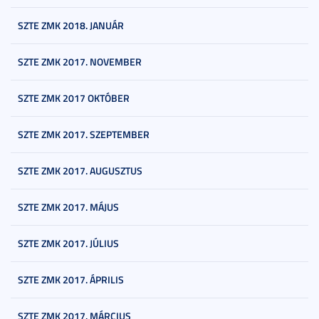
SZTE ZMK 2018. JANUÁR
SZTE ZMK 2017. NOVEMBER
SZTE ZMK 2017 OKTÓBER
SZTE ZMK 2017. SZEPTEMBER
SZTE ZMK 2017. AUGUSZTUS
SZTE ZMK 2017. MÁJUS
SZTE ZMK 2017. JÚLIUS
SZTE ZMK 2017. ÁPRILIS
SZTE ZMK 2017. MÁRCIUS