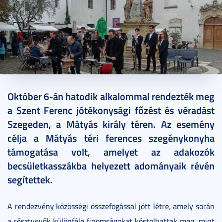
2024. október 08.
1 perc
Október 6-án hatodik alkalommal rendezték meg
a Szent Ferenc jótékonysági főzést és véradást
Szegeden, a Mátyás király téren. Az esemény
célja a Mátyás téri ferences szegénykonyha
támogatása volt, amelyet az adakozók
becsületkasszákba helyezett adományaik révén
segítettek.
A rendezvény közösségi összefogással jött létre, amely során
a résztvevők különféle finomságokat kóstolhattak meg, mint