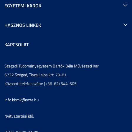
EGYETEMI KAROK
HASZNOS LINKEK
KAPCSOLAT
Szegedi Tudományegyetem Bartók Béla Művészeti Kar
6722 Szeged, Tisza Lajos krt. 79-81.
Központi telefonszám: (+36-62) 544-605
info.bbmk@szte.hu
Nyitvatartási idő: