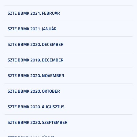
SZTE BBMK 2021. FEBRUÁR
SZTE BBMK 2021. JANUÁR
SZTE BBMK 2020. DECEMBER
SZTE BBMK 2019. DECEMBER
SZTE BBMK 2020. NOVEMBER
SZTE BBMK 2020. OKTÓBER
SZTE BBMK 2020. AUGUSZTUS
SZTE BBMK 2020. SZEPTEMBER