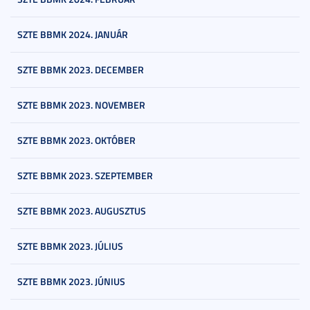
SZTE BBMK 2024. JANUÁR
SZTE BBMK 2023. DECEMBER
SZTE BBMK 2023. NOVEMBER
SZTE BBMK 2023. OKTÓBER
SZTE BBMK 2023. SZEPTEMBER
SZTE BBMK 2023. AUGUSZTUS
SZTE BBMK 2023. JÚLIUS
SZTE BBMK 2023. JÚNIUS