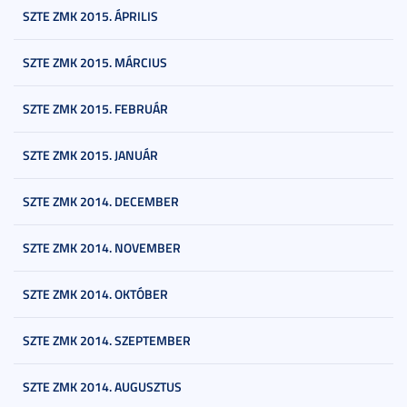
SZTE ZMK 2015. ÁPRILIS
SZTE ZMK 2015. MÁRCIUS
SZTE ZMK 2015. FEBRUÁR
SZTE ZMK 2015. JANUÁR
SZTE ZMK 2014. DECEMBER
SZTE ZMK 2014. NOVEMBER
SZTE ZMK 2014. OKTÓBER
SZTE ZMK 2014. SZEPTEMBER
SZTE ZMK 2014. AUGUSZTUS