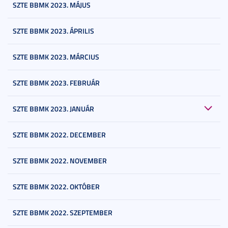
SZTE BBMK 2023. MÁJUS
SZTE BBMK 2023. ÁPRILIS
SZTE BBMK 2023. MÁRCIUS
SZTE BBMK 2023. FEBRUÁR
SZTE BBMK 2023. JANUÁR
SZTE BBMK 2022. DECEMBER
SZTE BBMK 2022. NOVEMBER
SZTE BBMK 2022. OKTÓBER
SZTE BBMK 2022. SZEPTEMBER