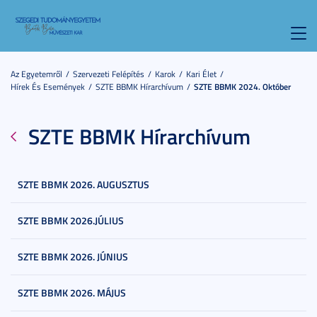
Toggl
navig
Az Egyetemről
Szervezeti Felépítés
Karok
Kari Élet
Hírek És Események
SZTE BBMK Hírarchívum
SZTE BBMK 2024. Október
SZTE BBMK Hírarchívum
SZTE BBMK 2026. AUGUSZTUS
SZTE BBMK 2026.JÚLIUS
SZTE BBMK 2026. JÚNIUS
SZTE BBMK 2026. MÁJUS