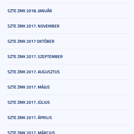
SZTE ZMK 2018. JANUÁR
SZTE ZMK 2017. NOVEMBER
SZTE ZMK 2017 OKTÓBER
SZTE ZMK 2017. SZEPTEMBER
SZTE ZMK 2017. AUGUSZTUS
SZTE ZMK 2017. MÁJUS
SZTE ZMK 2017. JÚLIUS
SZTE ZMK 2017. ÁPRILIS
SZTE ZMK 2017. MÁRCIUS