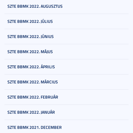
SZTE BBMK 2022. AUGUSZTUS
SZTE BBMK 2022. JÚLIUS
SZTE BBMK 2022. JÚNIUS
SZTE BBMK 2022. MÁJUS
SZTE BBMK 2022. ÁPRILIS
SZTE BBMK 2022. MÁRCIUS
SZTE BBMK 2022. FEBRUÁR
SZTE BBMK 2022. JANUÁR
SZTE BBMK 2021. DECEMBER