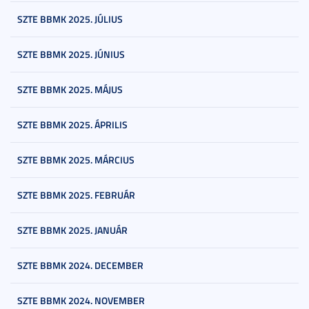
SZTE BBMK 2025. JÚLIUS
SZTE BBMK 2025. JÚNIUS
SZTE BBMK 2025. MÁJUS
SZTE BBMK 2025. ÁPRILIS
SZTE BBMK 2025. MÁRCIUS
SZTE BBMK 2025. FEBRUÁR
SZTE BBMK 2025. JANUÁR
SZTE BBMK 2024. DECEMBER
SZTE BBMK 2024. NOVEMBER