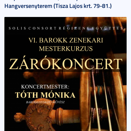
Hangversenyterem (Tisza Lajos krt. 79-81.)