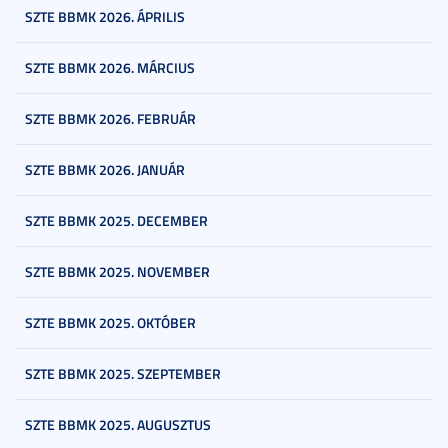
SZTE BBMK 2026. ÁPRILIS
SZTE BBMK 2026. MÁRCIUS
SZTE BBMK 2026. FEBRUÁR
SZTE BBMK 2026. JANUÁR
SZTE BBMK 2025. DECEMBER
SZTE BBMK 2025. NOVEMBER
SZTE BBMK 2025. OKTÓBER
SZTE BBMK 2025. SZEPTEMBER
SZTE BBMK 2025. AUGUSZTUS