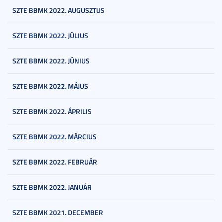
SZTE BBMK 2022. AUGUSZTUS
SZTE BBMK 2022. JÚLIUS
SZTE BBMK 2022. JÚNIUS
SZTE BBMK 2022. MÁJUS
SZTE BBMK 2022. ÁPRILIS
SZTE BBMK 2022. MÁRCIUS
SZTE BBMK 2022. FEBRUÁR
SZTE BBMK 2022. JANUÁR
SZTE BBMK 2021. DECEMBER