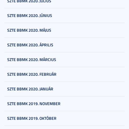
SZTE BBMK 2020. JÚLIUS
SZTE BBMK 2020. JÚNIUS
SZTE BBMK 2020. MÁJUS
SZTE BBMK 2020. ÁPRILIS
SZTE BBMK 2020. MÁRCIUS
SZTE BBMK 2020. FEBRUÁR
SZTE BBMK 2020. JANUÁR
SZTE BBMK 2019. NOVEMBER
SZTE BBMK 2019. OKTÓBER