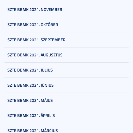
SZTE BBMK 2021. NOVEMBER
SZTE BBMK 2021. OKTÓBER
SZTE BBMK 2021. SZEPTEMBER
SZTE BBMK 2021. AUGUSZTUS
SZTE BBMK 2021. JÚLIUS
SZTE BBMK 2021. JÚNIUS
SZTE BBMK 2021. MÁJUS
SZTE BBMK 2021. ÁPRILIS
SZTE BBMK 2021. MÁRCIUS