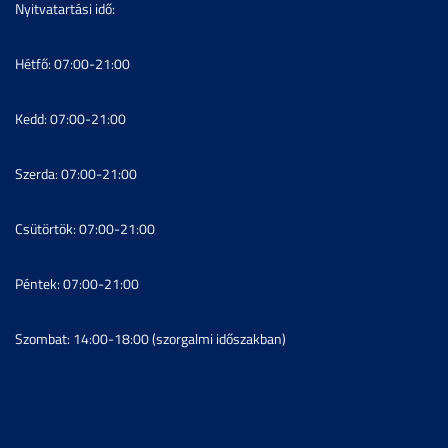
Nyitvatartási idő:
Hétfő: 07:00-21:00
Kedd: 07:00-21:00
Szerda: 07:00-21:00
Csütörtök: 07:00-21:00
Péntek: 07:00-21:00
Szombat: 14:00-18:00 (szorgalmi időszakban)