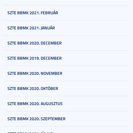
SZTE BBMK 2021. FEBRUÁR
SZTE BBMK 2021. JANUÁR
SZTE BBMK 2020. DECEMBER
SZTE BBMK 2019. DECEMBER
SZTE BBMK 2020. NOVEMBER
SZTE BBMK 2020. OKTÓBER
SZTE BBMK 2020. AUGUSZTUS
SZTE BBMK 2020. SZEPTEMBER