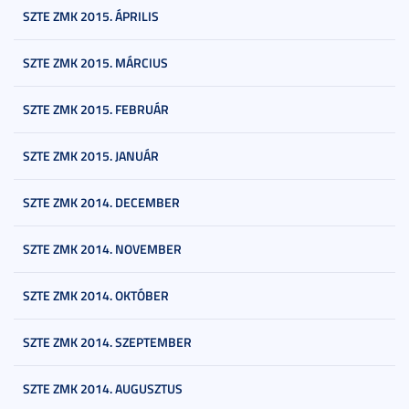
SZTE ZMK 2015. ÁPRILIS
SZTE ZMK 2015. MÁRCIUS
SZTE ZMK 2015. FEBRUÁR
SZTE ZMK 2015. JANUÁR
SZTE ZMK 2014. DECEMBER
SZTE ZMK 2014. NOVEMBER
SZTE ZMK 2014. OKTÓBER
SZTE ZMK 2014. SZEPTEMBER
SZTE ZMK 2014. AUGUSZTUS