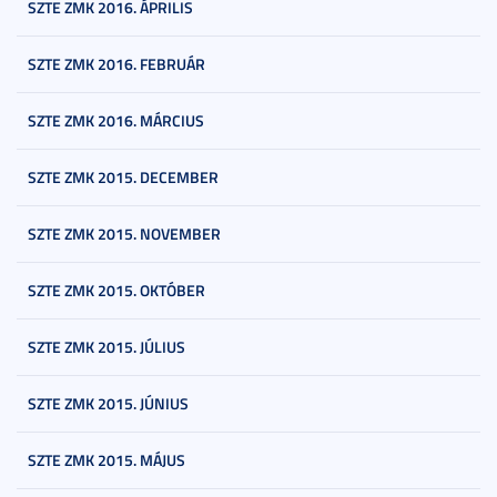
SZTE ZMK 2016. ÁPRILIS
SZTE ZMK 2016. FEBRUÁR
SZTE ZMK 2016. MÁRCIUS
SZTE ZMK 2015. DECEMBER
SZTE ZMK 2015. NOVEMBER
SZTE ZMK 2015. OKTÓBER
SZTE ZMK 2015. JÚLIUS
SZTE ZMK 2015. JÚNIUS
SZTE ZMK 2015. MÁJUS