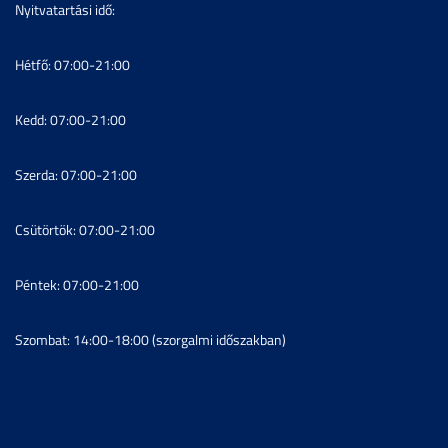
Nyitvatartási idő:
Hétfő: 07:00-21:00
Kedd: 07:00-21:00
Szerda: 07:00-21:00
Csütörtök: 07:00-21:00
Péntek: 07:00-21:00
Szombat: 14:00-18:00 (szorgalmi időszakban)