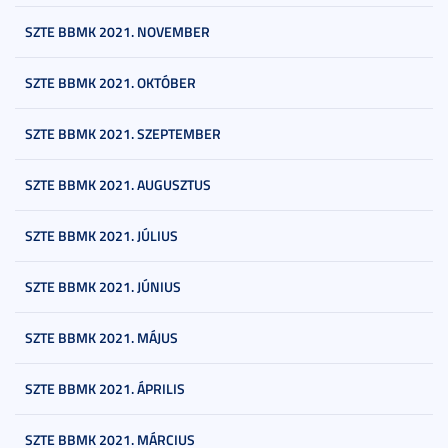
SZTE BBMK 2021. NOVEMBER
SZTE BBMK 2021. OKTÓBER
SZTE BBMK 2021. SZEPTEMBER
SZTE BBMK 2021. AUGUSZTUS
SZTE BBMK 2021. JÚLIUS
SZTE BBMK 2021. JÚNIUS
SZTE BBMK 2021. MÁJUS
SZTE BBMK 2021. ÁPRILIS
SZTE BBMK 2021. MÁRCIUS