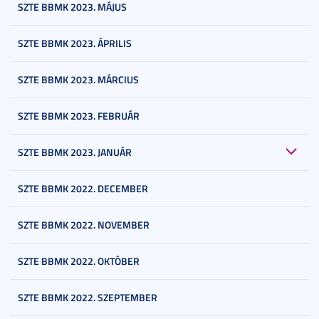
SZTE BBMK 2023. MÁJUS
SZTE BBMK 2023. ÁPRILIS
SZTE BBMK 2023. MÁRCIUS
SZTE BBMK 2023. FEBRUÁR
SZTE BBMK 2023. JANUÁR
SZTE BBMK 2022. DECEMBER
SZTE BBMK 2022. NOVEMBER
SZTE BBMK 2022. OKTÓBER
SZTE BBMK 2022. SZEPTEMBER