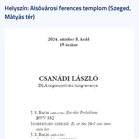
Helyszín: Alsóvárosi ferences templom (Szeged,
Mátyás tér)