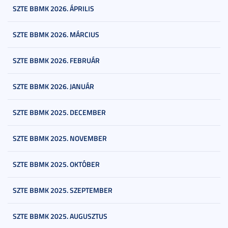
SZTE BBMK 2026. ÁPRILIS
SZTE BBMK 2026. MÁRCIUS
SZTE BBMK 2026. FEBRUÁR
SZTE BBMK 2026. JANUÁR
SZTE BBMK 2025. DECEMBER
SZTE BBMK 2025. NOVEMBER
SZTE BBMK 2025. OKTÓBER
SZTE BBMK 2025. SZEPTEMBER
SZTE BBMK 2025. AUGUSZTUS