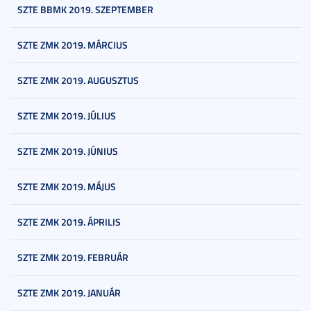
SZTE BBMK 2019. SZEPTEMBER
SZTE ZMK 2019. MÁRCIUS
SZTE ZMK 2019. AUGUSZTUS
SZTE ZMK 2019. JÚLIUS
SZTE ZMK 2019. JÚNIUS
SZTE ZMK 2019. MÁJUS
SZTE ZMK 2019. ÁPRILIS
SZTE ZMK 2019. FEBRUÁR
SZTE ZMK 2019. JANUÁR