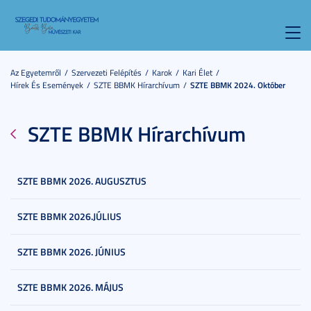
Toggl
navig
Az Egyetemről
Szervezeti Felépítés
Karok
Kari Élet
Hírek És Események
SZTE BBMK Hírarchívum
SZTE BBMK 2024. Október
SZTE BBMK Hírarchívum
SZTE BBMK 2026. AUGUSZTUS
SZTE BBMK 2026.JÚLIUS
SZTE BBMK 2026. JÚNIUS
SZTE BBMK 2026. MÁJUS