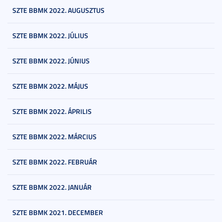
SZTE BBMK 2022. AUGUSZTUS
SZTE BBMK 2022. JÚLIUS
SZTE BBMK 2022. JÚNIUS
SZTE BBMK 2022. MÁJUS
SZTE BBMK 2022. ÁPRILIS
SZTE BBMK 2022. MÁRCIUS
SZTE BBMK 2022. FEBRUÁR
SZTE BBMK 2022. JANUÁR
SZTE BBMK 2021. DECEMBER