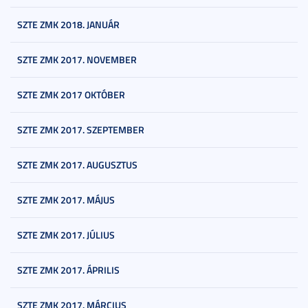
SZTE ZMK 2018. JANUÁR
SZTE ZMK 2017. NOVEMBER
SZTE ZMK 2017 OKTÓBER
SZTE ZMK 2017. SZEPTEMBER
SZTE ZMK 2017. AUGUSZTUS
SZTE ZMK 2017. MÁJUS
SZTE ZMK 2017. JÚLIUS
SZTE ZMK 2017. ÁPRILIS
SZTE ZMK 2017. MÁRCIUS