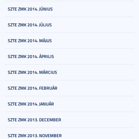
SZTE ZMK 2014. JÚNIUS
SZTE ZMK 2014. JÚLIUS
SZTE ZMK 2014. MÁJUS
SZTE ZMK 2014. ÁPRILIS
SZTE ZMK 2014. MÁRCIUS
SZTE ZMK 2014. FEBRUÁR
SZTE ZMK 2014. JANUÁR
SZTE ZMK 2013. DECEMBER
SZTE ZMK 2013. NOVEMBER