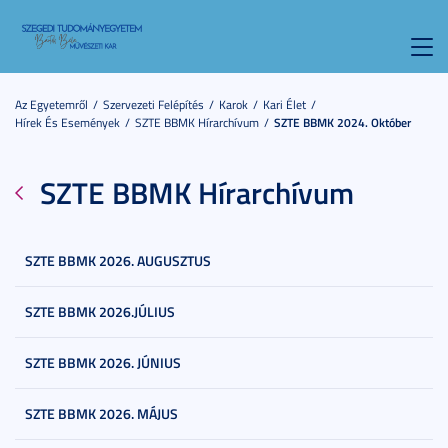
Toggl
navig
Az Egyetemről
Szervezeti Felépítés
Karok
Kari Élet
Hírek És Események
SZTE BBMK Hírarchívum
SZTE BBMK 2024. Október
SZTE BBMK Hírarchívum
SZTE BBMK 2026. AUGUSZTUS
SZTE BBMK 2026.JÚLIUS
SZTE BBMK 2026. JÚNIUS
SZTE BBMK 2026. MÁJUS