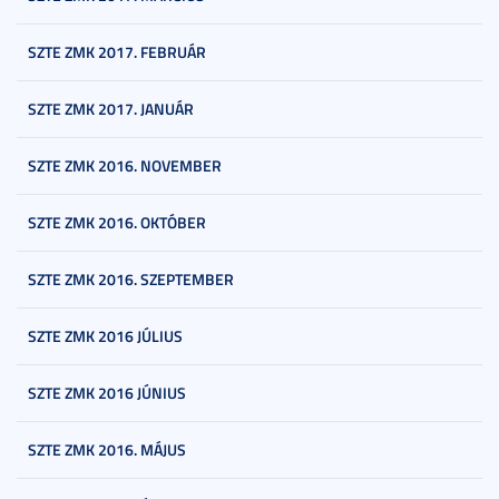
SZTE ZMK 2017. FEBRUÁR
SZTE ZMK 2017. JANUÁR
SZTE ZMK 2016. NOVEMBER
SZTE ZMK 2016. OKTÓBER
SZTE ZMK 2016. SZEPTEMBER
SZTE ZMK 2016 JÚLIUS
SZTE ZMK 2016 JÚNIUS
SZTE ZMK 2016. MÁJUS