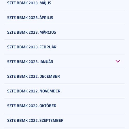
SZTE BBMK 2023. MÁJUS
SZTE BBMK 2023. ÁPRILIS
SZTE BBMK 2023. MÁRCIUS
SZTE BBMK 2023. FEBRUÁR
SZTE BBMK 2023. JANUÁR
SZTE BBMK 2022. DECEMBER
SZTE BBMK 2022. NOVEMBER
SZTE BBMK 2022. OKTÓBER
SZTE BBMK 2022. SZEPTEMBER