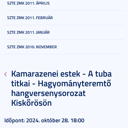
SZTE ZMK 2011. ÁPRILIS
SZTE ZMK 2011. FEBRUÁR
SZTE ZMK 2011. JANUÁR
SZTE ZMK 2010. NOVEMBER
Kamarazenei estek - A tuba
titkai - Hagyományteremtő
hangversenysorozat
Kiskőrösön
Időpont: 2024. október 28. 18:00