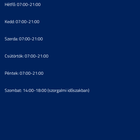
Hétfő: 07:00-21:00
Kedd: 07:00-21:00
Szerda: 07:00-21:00
Csütörtök: 07:00-21:00
Péntek: 07:00-21:00
Szombat: 14:00-18:00 (szorgalmi időszakban)