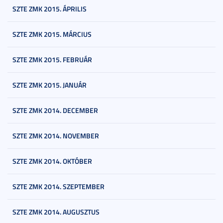
SZTE ZMK 2015. ÁPRILIS
SZTE ZMK 2015. MÁRCIUS
SZTE ZMK 2015. FEBRUÁR
SZTE ZMK 2015. JANUÁR
SZTE ZMK 2014. DECEMBER
SZTE ZMK 2014. NOVEMBER
SZTE ZMK 2014. OKTÓBER
SZTE ZMK 2014. SZEPTEMBER
SZTE ZMK 2014. AUGUSZTUS