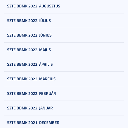
SZTE BBMK 2022. AUGUSZTUS
SZTE BBMK 2022. JÚLIUS
SZTE BBMK 2022. JÚNIUS
SZTE BBMK 2022. MÁJUS
SZTE BBMK 2022. ÁPRILIS
SZTE BBMK 2022. MÁRCIUS
SZTE BBMK 2022. FEBRUÁR
SZTE BBMK 2022. JANUÁR
SZTE BBMK 2021. DECEMBER