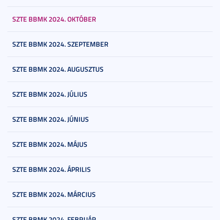
SZTE BBMK 2024. OKTÓBER
SZTE BBMK 2024. SZEPTEMBER
SZTE BBMK 2024. AUGUSZTUS
SZTE BBMK 2024. JÚLIUS
SZTE BBMK 2024. JÚNIUS
SZTE BBMK 2024. MÁJUS
SZTE BBMK 2024. ÁPRILIS
SZTE BBMK 2024. MÁRCIUS
SZTE BBMK 2024. FEBRUÁR