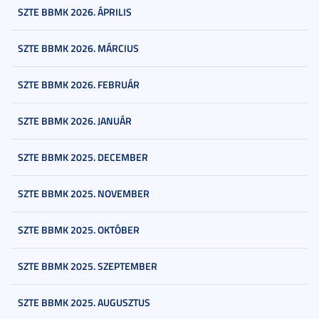
SZTE BBMK 2026. ÁPRILIS
SZTE BBMK 2026. MÁRCIUS
SZTE BBMK 2026. FEBRUÁR
SZTE BBMK 2026. JANUÁR
SZTE BBMK 2025. DECEMBER
SZTE BBMK 2025. NOVEMBER
SZTE BBMK 2025. OKTÓBER
SZTE BBMK 2025. SZEPTEMBER
SZTE BBMK 2025. AUGUSZTUS