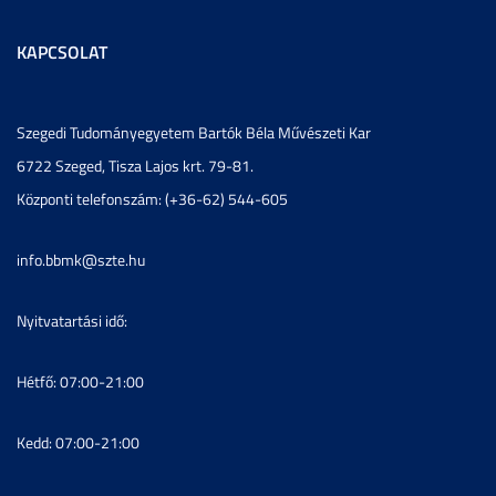
KAPCSOLAT
Szegedi Tudományegyetem Bartók Béla Művészeti Kar
6722 Szeged, Tisza Lajos krt. 79-81.
Központi telefonszám: (+36-62) 544-605
info.bbmk@szte.hu
Nyitvatartási idő:
Hétfő: 07:00-21:00
Kedd: 07:00-21:00