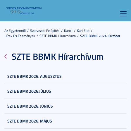
Toggl
navig
Az Egyetemről
Szervezeti Felépítés
Karok
Kari Élet
Hírek És Események
SZTE BBMK Hírarchívum
SZTE BBMK 2024. Október
SZTE BBMK Hírarchívum
SZTE BBMK 2026. AUGUSZTUS
SZTE BBMK 2026.JÚLIUS
SZTE BBMK 2026. JÚNIUS
SZTE BBMK 2026. MÁJUS