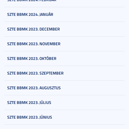
SZTE BBMK 2024. JANUÁR
SZTE BBMK 2023. DECEMBER
SZTE BBMK 2023. NOVEMBER
SZTE BBMK 2023. OKTÓBER
SZTE BBMK 2023. SZEPTEMBER
SZTE BBMK 2023. AUGUSZTUS
SZTE BBMK 2023. JÚLIUS
SZTE BBMK 2023. JÚNIUS