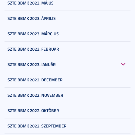
SZTE BBMK 2023. MÁJUS
SZTE BBMK 2023. ÁPRILIS
SZTE BBMK 2023. MÁRCIUS
SZTE BBMK 2023. FEBRUÁR
SZTE BBMK 2023. JANUÁR
SZTE BBMK 2022. DECEMBER
SZTE BBMK 2022. NOVEMBER
SZTE BBMK 2022. OKTÓBER
SZTE BBMK 2022. SZEPTEMBER