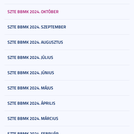
SZTE BBMK 2024. OKTÓBER
SZTE BBMK 2024. SZEPTEMBER
SZTE BBMK 2024. AUGUSZTUS
SZTE BBMK 2024. JÚLIUS
SZTE BBMK 2024. JÚNIUS
SZTE BBMK 2024. MÁJUS
SZTE BBMK 2024. ÁPRILIS
SZTE BBMK 2024. MÁRCIUS
SZTE BBMK 2024. FEBRUÁR