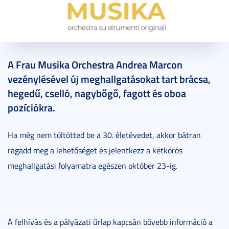
2024. október 08.
1 perc
A Frau Musika Orchestra Andrea Marcon
vezénylésével új meghallgatásokat tart brácsa,
hegedű, cselló, nagybőgő, fagott és oboa
pozíciókra.
Ha még nem töltötted be a 30. életévedet, akkor bátran
ragadd meg a lehetőséget és jelentkezz a kétkörös
meghallgatási folyamatra egészen október 23-ig.
A felhívás és a pályázati űrlap kapcsán bővebb információ a