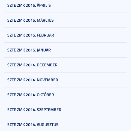
SZTE ZMK 2015. ÁPRILIS
SZTE ZMK 2015. MÁRCIUS
SZTE ZMK 2015. FEBRUÁR
SZTE ZMK 2015. JANUÁR
SZTE ZMK 2014. DECEMBER
SZTE ZMK 2014. NOVEMBER
SZTE ZMK 2014. OKTÓBER
SZTE ZMK 2014. SZEPTEMBER
SZTE ZMK 2014. AUGUSZTUS