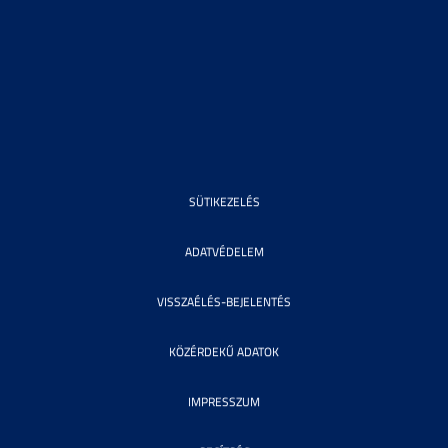
SÜTIKEZELÉS
ADATVÉDELEM
VISSZAÉLÉS-BEJELENTÉS
KÖZÉRDEKŰ ADATOK
IMPRESSZUM