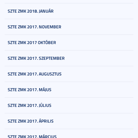
SZTE ZMK 2018. JANUÁR
SZTE ZMK 2017. NOVEMBER
SZTE ZMK 2017 OKTÓBER
SZTE ZMK 2017. SZEPTEMBER
SZTE ZMK 2017. AUGUSZTUS
SZTE ZMK 2017. MÁJUS
SZTE ZMK 2017. JÚLIUS
SZTE ZMK 2017. ÁPRILIS
SZTE ZMK 2017. MÁRCIUS