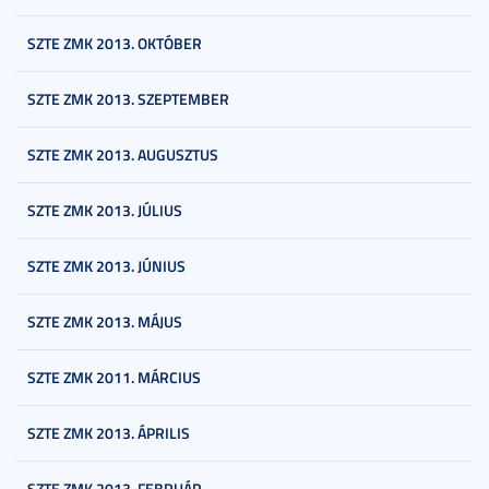
SZTE ZMK 2013. OKTÓBER
SZTE ZMK 2013. SZEPTEMBER
SZTE ZMK 2013. AUGUSZTUS
SZTE ZMK 2013. JÚLIUS
SZTE ZMK 2013. JÚNIUS
SZTE ZMK 2013. MÁJUS
SZTE ZMK 2011. MÁRCIUS
SZTE ZMK 2013. ÁPRILIS
SZTE ZMK 2013. FEBRUÁR