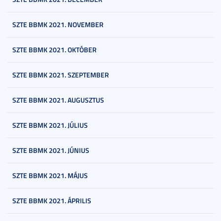
SZTE BBMK 2021. NOVEMBER
SZTE BBMK 2021. OKTÓBER
SZTE BBMK 2021. SZEPTEMBER
SZTE BBMK 2021. AUGUSZTUS
SZTE BBMK 2021. JÚLIUS
SZTE BBMK 2021. JÚNIUS
SZTE BBMK 2021. MÁJUS
SZTE BBMK 2021. ÁPRILIS