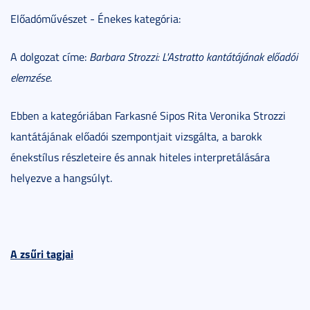
Előadóművészet - Énekes kategória:
A dolgozat címe:
Barbara Strozzi: L'Astratto kantátájának előadói
elemzése
.
Ebben a kategóriában Farkasné Sipos Rita Veronika Strozzi
kantátájának előadói szempontjait vizsgálta, a barokk
énekstílus részleteire és annak hiteles interpretálására
helyezve a hangsúlyt.
A zsűri tagjai