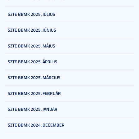
SZTE BBMK 2025. JÚLIUS
SZTE BBMK 2025. JÚNIUS
SZTE BBMK 2025. MÁJUS
SZTE BBMK 2025. ÁPRILIS
SZTE BBMK 2025. MÁRCIUS
SZTE BBMK 2025. FEBRUÁR
SZTE BBMK 2025. JANUÁR
SZTE BBMK 2024. DECEMBER