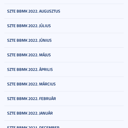
SZTE BBMK 2022. AUGUSZTUS
SZTE BBMK 2022. JÚLIUS
SZTE BBMK 2022. JÚNIUS
SZTE BBMK 2022. MÁJUS
SZTE BBMK 2022. ÁPRILIS
SZTE BBMK 2022. MÁRCIUS
SZTE BBMK 2022. FEBRUÁR
SZTE BBMK 2022. JANUÁR
SZTE BBMK 2021. DECEMBER