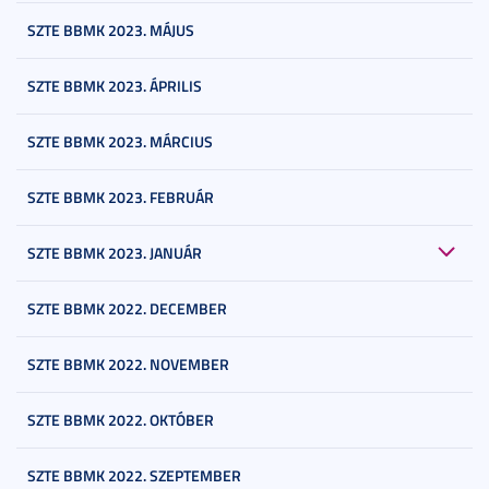
SZTE BBMK 2023. MÁJUS
SZTE BBMK 2023. ÁPRILIS
SZTE BBMK 2023. MÁRCIUS
SZTE BBMK 2023. FEBRUÁR
SZTE BBMK 2023. JANUÁR
SZTE BBMK 2022. DECEMBER
SZTE BBMK 2022. NOVEMBER
SZTE BBMK 2022. OKTÓBER
SZTE BBMK 2022. SZEPTEMBER