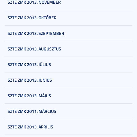
SZTE ZMK 2013. NOVEMBER
SZTE ZMK 2013. OKTÓBER
SZTE ZMK 2013. SZEPTEMBER
SZTE ZMK 2013. AUGUSZTUS
SZTE ZMK 2013. JÚLIUS
SZTE ZMK 2013. JÚNIUS
SZTE ZMK 2013. MÁJUS
SZTE ZMK 2011. MÁRCIUS
SZTE ZMK 2013. ÁPRILIS