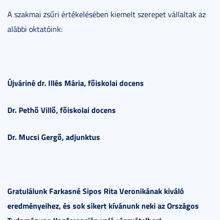
A szakmai zsűri értékelésében kiemelt szerepet vállaltak az
alábbi oktatóink:
Újváriné dr. Illés Mária, főiskolai docens
Dr. Pethő Villő, főiskolai docens
Dr. Mucsi Gergő, adjunktus
Gratulálunk Farkasné Sipos Rita Veronikának kiváló
eredményeihez, és sok sikert kívánunk neki az Országos