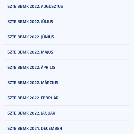
SZTE BBMK 2022. AUGUSZTUS
SZTE BBMK 2022. JÚLIUS
SZTE BBMK 2022. JÚNIUS
SZTE BBMK 2022. MÁJUS
SZTE BBMK 2022. ÁPRILIS
SZTE BBMK 2022. MÁRCIUS
SZTE BBMK 2022. FEBRUÁR
SZTE BBMK 2022. JANUÁR
SZTE BBMK 2021. DECEMBER