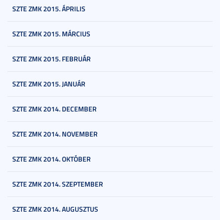
SZTE ZMK 2015. ÁPRILIS
SZTE ZMK 2015. MÁRCIUS
SZTE ZMK 2015. FEBRUÁR
SZTE ZMK 2015. JANUÁR
SZTE ZMK 2014. DECEMBER
SZTE ZMK 2014. NOVEMBER
SZTE ZMK 2014. OKTÓBER
SZTE ZMK 2014. SZEPTEMBER
SZTE ZMK 2014. AUGUSZTUS