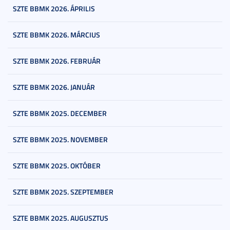
SZTE BBMK 2026. ÁPRILIS
SZTE BBMK 2026. MÁRCIUS
SZTE BBMK 2026. FEBRUÁR
SZTE BBMK 2026. JANUÁR
SZTE BBMK 2025. DECEMBER
SZTE BBMK 2025. NOVEMBER
SZTE BBMK 2025. OKTÓBER
SZTE BBMK 2025. SZEPTEMBER
SZTE BBMK 2025. AUGUSZTUS