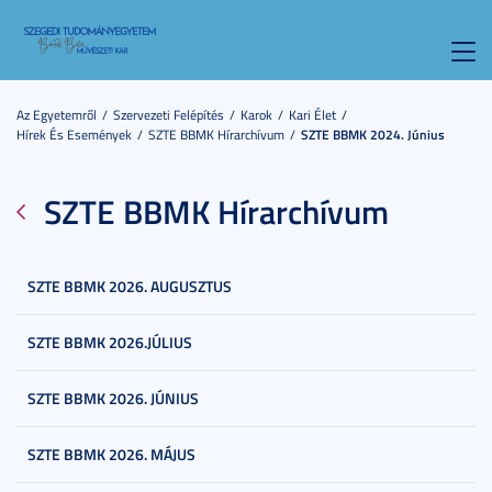
Toggl
navig
Az Egyetemről
Szervezeti Felépítés
Karok
Kari Élet
Hírek És Események
SZTE BBMK Hírarchívum
SZTE BBMK 2024. Június
SZTE BBMK Hírarchívum
SZTE BBMK 2026. AUGUSZTUS
SZTE BBMK 2026.JÚLIUS
SZTE BBMK 2026. JÚNIUS
SZTE BBMK 2026. MÁJUS