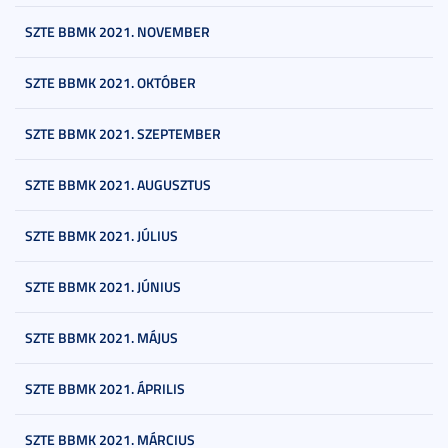
SZTE BBMK 2021. NOVEMBER
SZTE BBMK 2021. OKTÓBER
SZTE BBMK 2021. SZEPTEMBER
SZTE BBMK 2021. AUGUSZTUS
SZTE BBMK 2021. JÚLIUS
SZTE BBMK 2021. JÚNIUS
SZTE BBMK 2021. MÁJUS
SZTE BBMK 2021. ÁPRILIS
SZTE BBMK 2021. MÁRCIUS