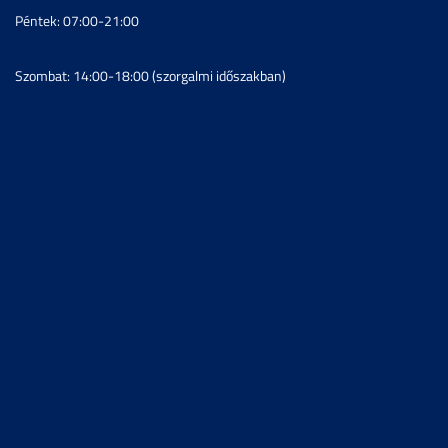
Péntek: 07:00-21:00
Szombat: 14:00-18:00 (szorgalmi időszakban)