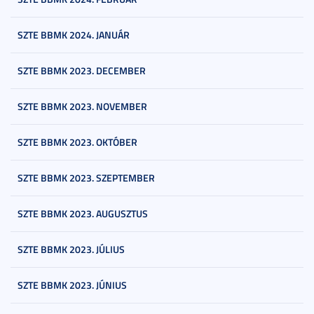
SZTE BBMK 2024. JANUÁR
SZTE BBMK 2023. DECEMBER
SZTE BBMK 2023. NOVEMBER
SZTE BBMK 2023. OKTÓBER
SZTE BBMK 2023. SZEPTEMBER
SZTE BBMK 2023. AUGUSZTUS
SZTE BBMK 2023. JÚLIUS
SZTE BBMK 2023. JÚNIUS