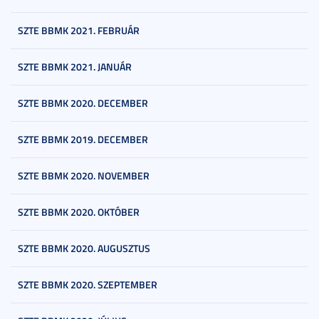
SZTE BBMK 2021. FEBRUÁR
SZTE BBMK 2021. JANUÁR
SZTE BBMK 2020. DECEMBER
SZTE BBMK 2019. DECEMBER
SZTE BBMK 2020. NOVEMBER
SZTE BBMK 2020. OKTÓBER
SZTE BBMK 2020. AUGUSZTUS
SZTE BBMK 2020. SZEPTEMBER