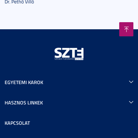
Dr. Pethő Villő
EGYETEMI KAROK
HASZNOS LINKEK
KAPCSOLAT