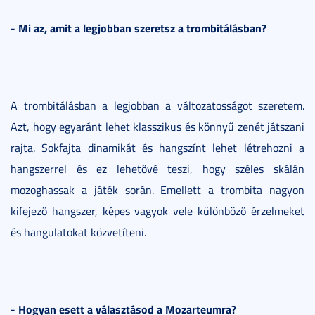
- Mi az, amit a legjobban szeretsz a trombitálásban?
A trombitálásban a legjobban a változatosságot szeretem.
Azt, hogy egyaránt lehet klasszikus és könnyű zenét játszani
rajta. Sokfajta dinamikát és hangszínt lehet létrehozni a
hangszerrel és ez lehetővé teszi, hogy széles skálán
mozoghassak a játék során. Emellett a trombita nagyon
kifejező hangszer, képes vagyok vele különböző érzelmeket
és hangulatokat közvetíteni.
- Hogyan esett a választásod a Mozarteumra?