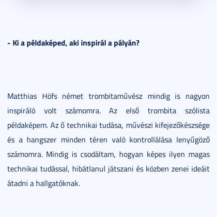
- Ki a példaképed, aki inspirál a pályán?
Matthias Höfs német trombitaművész mindig is nagyon
inspiráló volt számomra. Az első trombita szólista
példaképem. Az ő technikai tudása, művészi kifejezőkészsége
és a hangszer minden téren való kontrollálása lenyűgöző
számomra. Mindig is csodáltam, hogyan képes ilyen magas
technikai tudással, hibátlanul játszani és közben zenei ideáit
átadni a hallgatóknak.