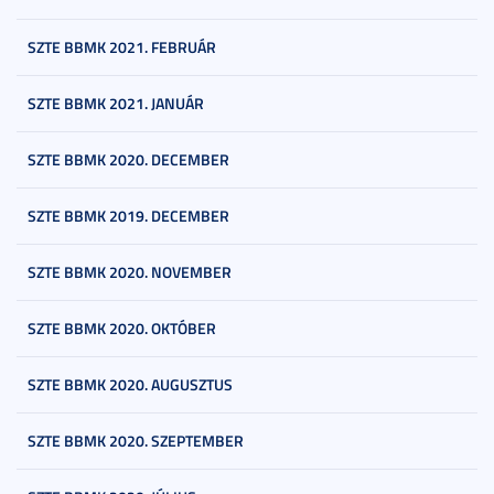
SZTE BBMK 2021. FEBRUÁR
SZTE BBMK 2021. JANUÁR
SZTE BBMK 2020. DECEMBER
SZTE BBMK 2019. DECEMBER
SZTE BBMK 2020. NOVEMBER
SZTE BBMK 2020. OKTÓBER
SZTE BBMK 2020. AUGUSZTUS
SZTE BBMK 2020. SZEPTEMBER