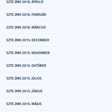
SZTE ZMK 2016. ÁPRILIS
SZTE ZMK 2016. FEBRUÁR
SZTE ZMK 2016. MÁRCIUS
SZTE ZMK 2015. DECEMBER
SZTE ZMK 2015. NOVEMBER
SZTE ZMK 2015. OKTÓBER
SZTE ZMK 2015. JÚLIUS
SZTE ZMK 2015. JÚNIUS
SZTE ZMK 2015. MÁJUS