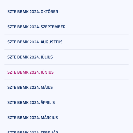
SZTE BBMK 2024. OKTÓBER
SZTE BBMK 2024. SZEPTEMBER
SZTE BBMK 2024. AUGUSZTUS
SZTE BBMK 2024. JÚLIUS
SZTE BBMK 2024. JÚNIUS
SZTE BBMK 2024. MÁJUS
SZTE BBMK 2024. ÁPRILIS
SZTE BBMK 2024. MÁRCIUS
SZTE BBMK 2024. FEBRUÁR