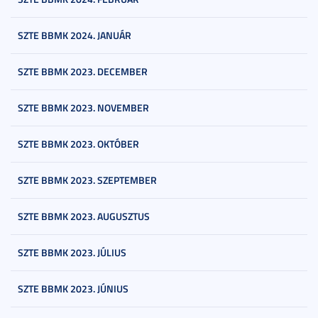
SZTE BBMK 2024. JANUÁR
SZTE BBMK 2023. DECEMBER
SZTE BBMK 2023. NOVEMBER
SZTE BBMK 2023. OKTÓBER
SZTE BBMK 2023. SZEPTEMBER
SZTE BBMK 2023. AUGUSZTUS
SZTE BBMK 2023. JÚLIUS
SZTE BBMK 2023. JÚNIUS