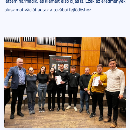
lettem harmadik, és kiemelt első díjas is. Ezek az eredmények
plusz motivációt adtak a további fejlődéshez.