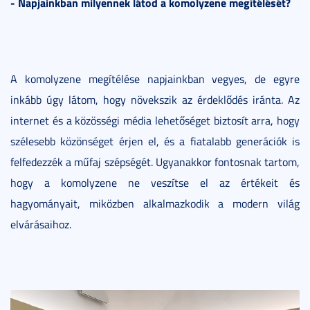
- Napjainkban milyennek látod a komolyzene megítélését?
A komolyzene megítélése napjainkban vegyes, de egyre
inkább úgy látom, hogy növekszik az érdeklődés iránta. Az
internet és a közösségi média lehetőséget biztosít arra, hogy
szélesebb közönséget érjen el, és a fiatalabb generációk is
felfedezzék a műfaj szépségét. Ugyanakkor fontosnak tartom,
hogy a komolyzene ne veszítse el az értékeit és
hagyományait, miközben alkalmazkodik a modern világ
elvárásaihoz.