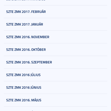
SZTE ZMK 2017. FEBRUÁR
SZTE ZMK 2017. JANUÁR
SZTE ZMK 2016. NOVEMBER
SZTE ZMK 2016. OKTÓBER
SZTE ZMK 2016. SZEPTEMBER
SZTE ZMK 2016 JÚLIUS
SZTE ZMK 2016 JÚNIUS
SZTE ZMK 2016. MÁJUS