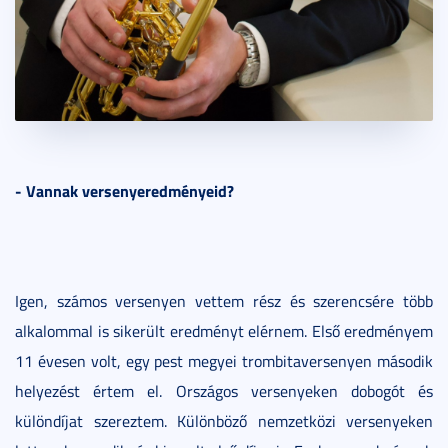
- Vannak versenyeredményeid?
Igen, számos versenyen vettem rész és szerencsére több
alkalommal is sikerült eredményt elérnem. Első eredményem
11 évesen volt, egy pest megyei trombitaversenyen második
helyezést értem el. Országos versenyeken dobogót és
különdíjat szereztem. Különböző nemzetközi versenyeken