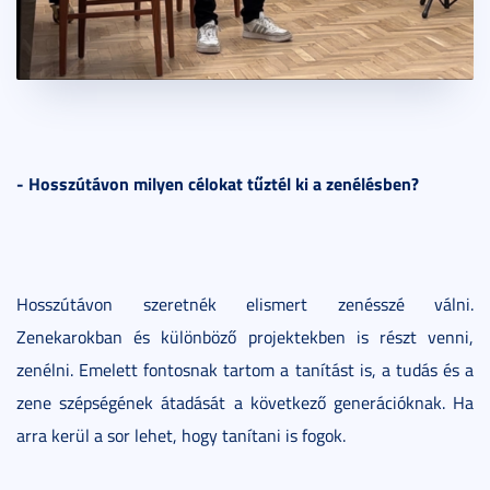
- Hosszútávon milyen célokat tűztél ki a zenélésben?
Hosszútávon szeretnék elismert zenésszé válni.
Zenekarokban és különböző projektekben is részt venni,
zenélni. Emelett fontosnak tartom a tanítást is, a tudás és a
zene szépségének átadását a következő generációknak. Ha
arra kerül a sor lehet, hogy tanítani is fogok.