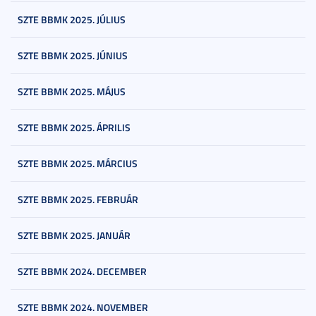
SZTE BBMK 2025. JÚLIUS
SZTE BBMK 2025. JÚNIUS
SZTE BBMK 2025. MÁJUS
SZTE BBMK 2025. ÁPRILIS
SZTE BBMK 2025. MÁRCIUS
SZTE BBMK 2025. FEBRUÁR
SZTE BBMK 2025. JANUÁR
SZTE BBMK 2024. DECEMBER
SZTE BBMK 2024. NOVEMBER