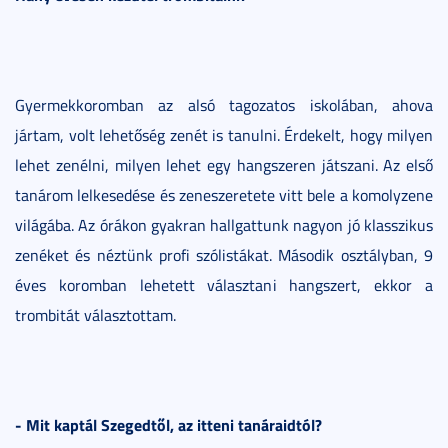
Gyermekkoromban az alsó tagozatos iskolában, ahova
jártam, volt lehetőség zenét is tanulni. Érdekelt, hogy milyen
lehet zenélni, milyen lehet egy hangszeren játszani. Az első
tanárom lelkesedése és zeneszeretete vitt bele a komolyzene
világába. Az órákon gyakran hallgattunk nagyon jó klasszikus
zenéket és néztünk profi szólistákat. Második osztályban, 9
éves koromban lehetett választani hangszert, ekkor a
trombitát választottam.
- Mit kaptál Szegedtől, az itteni tanáraidtól?