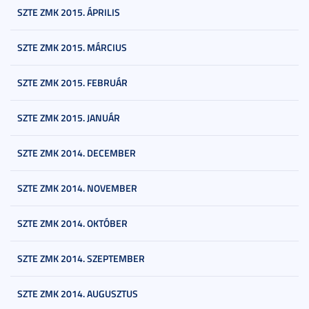
SZTE ZMK 2015. ÁPRILIS
SZTE ZMK 2015. MÁRCIUS
SZTE ZMK 2015. FEBRUÁR
SZTE ZMK 2015. JANUÁR
SZTE ZMK 2014. DECEMBER
SZTE ZMK 2014. NOVEMBER
SZTE ZMK 2014. OKTÓBER
SZTE ZMK 2014. SZEPTEMBER
SZTE ZMK 2014. AUGUSZTUS