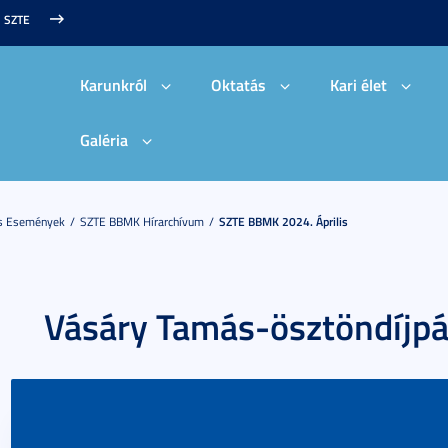
SZTE
Karunkról
Oktatás
Kari élet
Galéria
És Események
SZTE BBMK Hírarchívum
SZTE BBMK 2024. Április
Vásáry Tamás-ösztöndíjpá