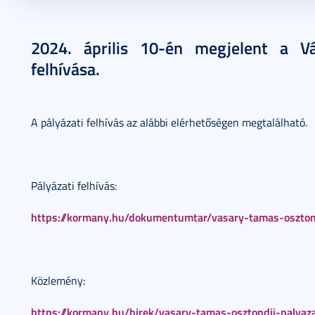
2024. április 17.
1 perc
2024. április 10-én megjelent a Vá
felhívása.
A pályázati felhívás az alábbi elérhetőségen megtalálható.
Pályázati felhívás:
https://kormany.hu/dokumentumtar/vasary-tamas-osztond
Közlemény:
https://kormany.hu/hirek/vasary-tamas-osztondij-palyaz