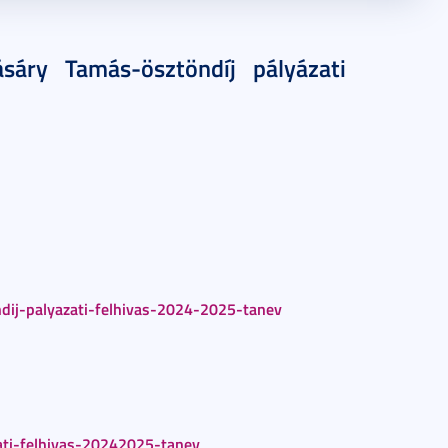
sáry Tamás-ösztöndíj pályázati
ij-palyazati-felhivas-2024-2025-tanev
ati-felhivas-20242025-tanev