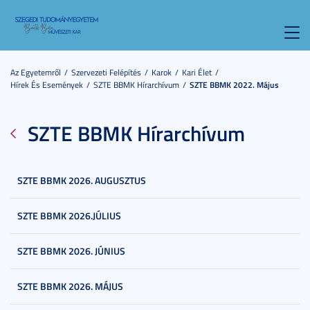
Toggl
navig
Az Egyetemről
Szervezeti Felépítés
Karok
Kari Élet
Hírek És Események
SZTE BBMK Hírarchívum
SZTE BBMK 2022. Május
SZTE BBMK Hírarchívum
SZTE BBMK 2026. AUGUSZTUS
SZTE BBMK 2026.JÚLIUS
SZTE BBMK 2026. JÚNIUS
SZTE BBMK 2026. MÁJUS