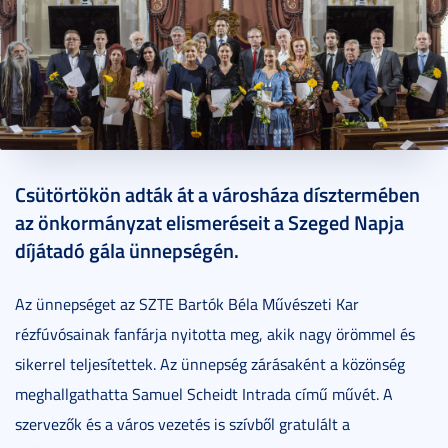
2022. május 20.
1 perc
Csütörtökön adták át a városháza dísztermében
az önkormányzat elismeréseit a Szeged Napja
díjátadó gála ünnepségén.
Az ünnepséget az SZTE Bartók Béla Művészeti Kar
rézfúvósainak fanfárja nyitotta meg, akik nagy örömmel és
sikerrel teljesítettek. Az ünnepség zárásaként a közönség
meghallgathatta Samuel Scheidt Intrada című művét. A
szervezők és a város vezetés is szívből gratulált a