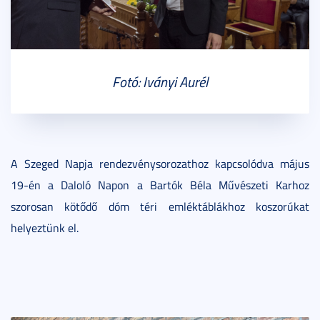
Fotó: Iványi Aurél
A Szeged Napja rendezvénysorozathoz kapcsolódva május
19-én a Daloló Napon a Bartók Béla Művészeti Karhoz
szorosan kötődő dóm téri emléktáblákhoz koszorúkat
helyeztünk el.