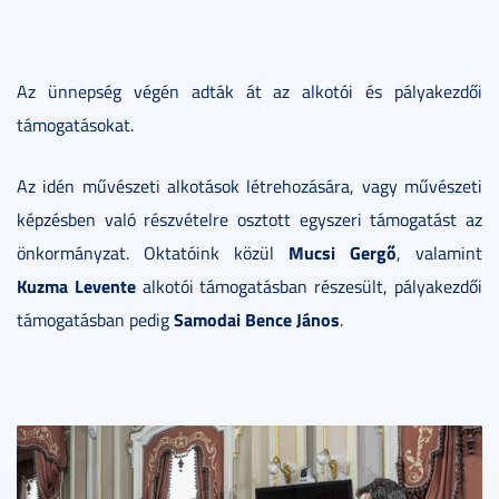
Az ünnepség végén adták át az alkotói és pályakezdői
támogatásokat.
Az idén művészeti alkotások létrehozására, vagy művészeti
képzésben való részvételre osztott egyszeri támogatást az
Mucsi Gergő
önkormányzat. Oktatóink közül
, valamint
Kuzma Levente
alkotói támogatásban részesült, pályakezdői
Samodai Bence János
támogatásban pedig
.