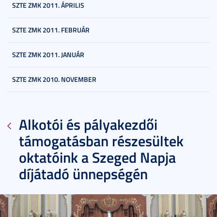
SZTE ZMK 2011. ÁPRILIS
SZTE ZMK 2011. FEBRUÁR
SZTE ZMK 2011. JANUÁR
SZTE ZMK 2010. NOVEMBER
Alkotói és pályakezdői
támogatásban részesültek
oktatóink a Szeged Napja
díjátadó ünnepségén