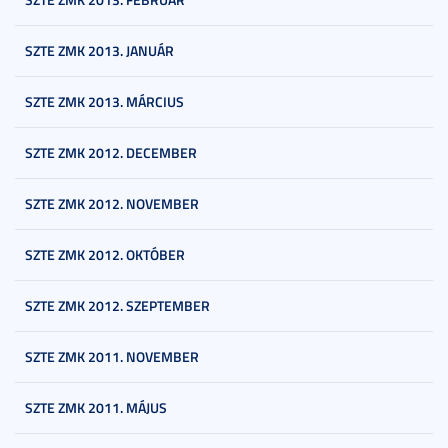
SZTE ZMK 2013. JANUÁR
SZTE ZMK 2013. MÁRCIUS
SZTE ZMK 2012. DECEMBER
SZTE ZMK 2012. NOVEMBER
SZTE ZMK 2012. OKTÓBER
SZTE ZMK 2012. SZEPTEMBER
SZTE ZMK 2011. NOVEMBER
SZTE ZMK 2011. MÁJUS