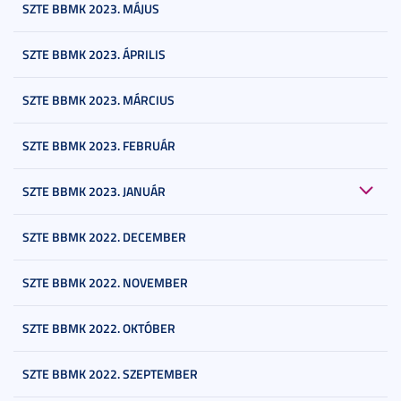
SZTE BBMK 2023. MÁJUS
SZTE BBMK 2023. ÁPRILIS
SZTE BBMK 2023. MÁRCIUS
SZTE BBMK 2023. FEBRUÁR
SZTE BBMK 2023. JANUÁR
SZTE BBMK 2022. DECEMBER
SZTE BBMK 2022. NOVEMBER
SZTE BBMK 2022. OKTÓBER
SZTE BBMK 2022. SZEPTEMBER