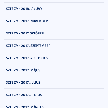
SZTE ZMK 2018. JANUÁR
SZTE ZMK 2017. NOVEMBER
SZTE ZMK 2017 OKTÓBER
SZTE ZMK 2017. SZEPTEMBER
SZTE ZMK 2017. AUGUSZTUS
SZTE ZMK 2017. MÁJUS
SZTE ZMK 2017. JÚLIUS
SZTE ZMK 2017. ÁPRILIS
SZTE ZMK 2017. MÁRCIUS