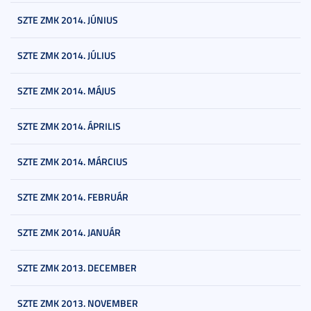
SZTE ZMK 2014. JÚNIUS
SZTE ZMK 2014. JÚLIUS
SZTE ZMK 2014. MÁJUS
SZTE ZMK 2014. ÁPRILIS
SZTE ZMK 2014. MÁRCIUS
SZTE ZMK 2014. FEBRUÁR
SZTE ZMK 2014. JANUÁR
SZTE ZMK 2013. DECEMBER
SZTE ZMK 2013. NOVEMBER