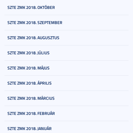
SZTE ZMK 2018. OKTÓBER
SZTE ZMK 2018. SZEPTEMBER
SZTE ZMK 2018. AUGUSZTUS
SZTE ZMK 2018. JÚLIUS
SZTE ZMK 2018. MÁJUS
SZTE ZMK 2018. ÁPRILIS
SZTE ZMK 2018. MÁRCIUS
SZTE ZMK 2018. FEBRUÁR
SZTE ZMK 2018. JANUÁR