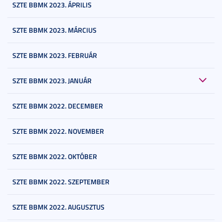
SZTE BBMK 2023. ÁPRILIS
SZTE BBMK 2023. MÁRCIUS
SZTE BBMK 2023. FEBRUÁR
SZTE BBMK 2023. JANUÁR
SZTE BBMK 2022. DECEMBER
SZTE BBMK 2022. NOVEMBER
SZTE BBMK 2022. OKTÓBER
SZTE BBMK 2022. SZEPTEMBER
SZTE BBMK 2022. AUGUSZTUS