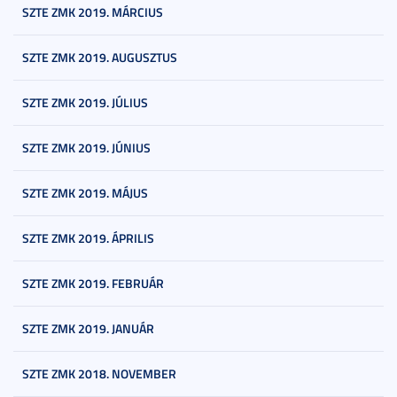
SZTE ZMK 2019. MÁRCIUS
SZTE ZMK 2019. AUGUSZTUS
SZTE ZMK 2019. JÚLIUS
SZTE ZMK 2019. JÚNIUS
SZTE ZMK 2019. MÁJUS
SZTE ZMK 2019. ÁPRILIS
SZTE ZMK 2019. FEBRUÁR
SZTE ZMK 2019. JANUÁR
SZTE ZMK 2018. NOVEMBER