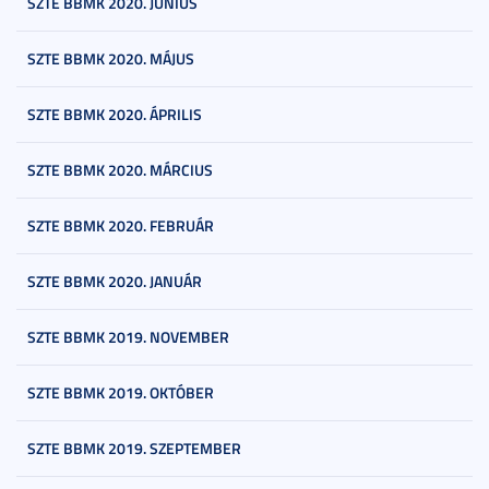
SZTE BBMK 2020. JÚNIUS
SZTE BBMK 2020. MÁJUS
SZTE BBMK 2020. ÁPRILIS
SZTE BBMK 2020. MÁRCIUS
SZTE BBMK 2020. FEBRUÁR
SZTE BBMK 2020. JANUÁR
SZTE BBMK 2019. NOVEMBER
SZTE BBMK 2019. OKTÓBER
SZTE BBMK 2019. SZEPTEMBER