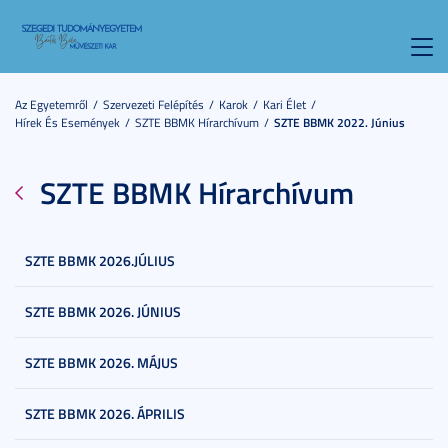
Toggl
navig
Az Egyetemről
Szervezeti Felépítés
Karok
Kari Élet
Hírek És Események
SZTE BBMK Hírarchívum
SZTE BBMK 2022. Június
SZTE BBMK Hírarchívum
SZTE BBMK 2026.JÚLIUS
SZTE BBMK 2026. JÚNIUS
SZTE BBMK 2026. MÁJUS
SZTE BBMK 2026. ÁPRILIS