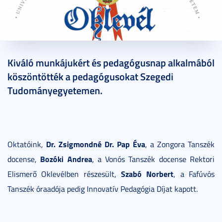
2022. június 13.
1 perc
Kiváló munkájukért és pedagógusnap alkalmából
köszöntötték a pedagógusokat Szegedi
Tudományegyetemen.
Dr. Zsigmondné Dr. Pap Éva
Oktatóink,
, a Zongora Tanszék
Bozóki Andrea
docense,
, a Vonós Tanszék docense Rektori
Szabó Norbert
Elismerő Oklevélben részesült,
, a Fafúvós
Tanszék óraadója pedig Innovatív Pedagógia Díjat kapott.