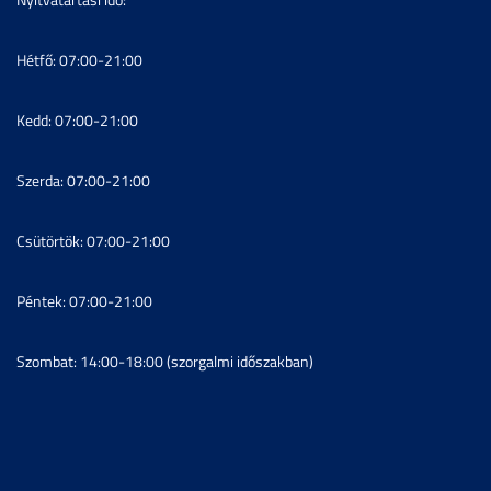
Hétfő: 07:00-21:00
Kedd: 07:00-21:00
Szerda: 07:00-21:00
Csütörtök: 07:00-21:00
Péntek: 07:00-21:00
Szombat: 14:00-18:00 (szorgalmi időszakban)