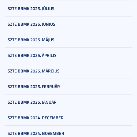
SZTE BBMK 2025. JÚLIUS
SZTE BBMK 2025. JÚNIUS
SZTE BBMK 2025. MÁJUS
SZTE BBMK 2025. ÁPRILIS
SZTE BBMK 2025. MÁRCIUS
SZTE BBMK 2025. FEBRUÁR
SZTE BBMK 2025. JANUÁR
SZTE BBMK 2024. DECEMBER
SZTE BBMK 2024. NOVEMBER