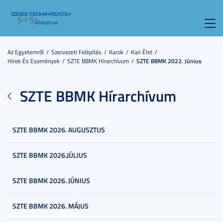
Toggl
navig
Az Egyetemről
Szervezeti Felépítés
Karok
Kari Élet
Hírek És Események
SZTE BBMK Hírarchívum
SZTE BBMK 2022. Június
SZTE BBMK Hírarchívum
SZTE BBMK 2026. AUGUSZTUS
SZTE BBMK 2026.JÚLIUS
SZTE BBMK 2026. JÚNIUS
SZTE BBMK 2026. MÁJUS