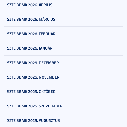
SZTE BBMK 2026. ÁPRILIS
SZTE BBMK 2026. MÁRCIUS
SZTE BBMK 2026. FEBRUÁR
SZTE BBMK 2026. JANUÁR
SZTE BBMK 2025. DECEMBER
SZTE BBMK 2025. NOVEMBER
SZTE BBMK 2025. OKTÓBER
SZTE BBMK 2025. SZEPTEMBER
SZTE BBMK 2025. AUGUSZTUS