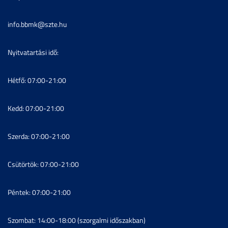
info.bbmk@szte.hu
Nyitvatartási idő:
Hétfő: 07:00-21:00
Kedd: 07:00-21:00
Szerda: 07:00-21:00
Csütörtök: 07:00-21:00
Péntek: 07:00-21:00
Szombat: 14:00-18:00 (szorgalmi időszakban)