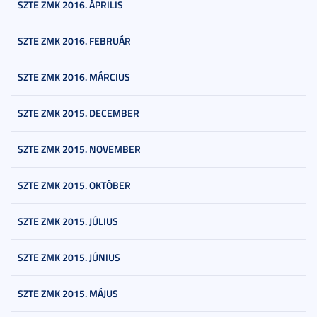
SZTE ZMK 2016. ÁPRILIS
SZTE ZMK 2016. FEBRUÁR
SZTE ZMK 2016. MÁRCIUS
SZTE ZMK 2015. DECEMBER
SZTE ZMK 2015. NOVEMBER
SZTE ZMK 2015. OKTÓBER
SZTE ZMK 2015. JÚLIUS
SZTE ZMK 2015. JÚNIUS
SZTE ZMK 2015. MÁJUS