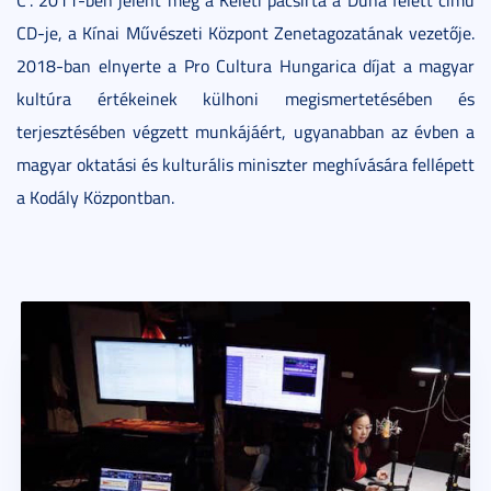
C”. 2011-ben jelent meg a Keleti pacsirta a Duna felett című
CD-je, a Kínai Művészeti Központ Zenetagozatának vezetője.
2018-ban elnyerte a Pro Cultura Hungarica díjat a magyar
kultúra értékeinek külhoni megismertetésében és
terjesztésében végzett munkájáért, ugyanabban az évben a
magyar oktatási és kulturális miniszter meghívására fellépett
a Kodály Központban.