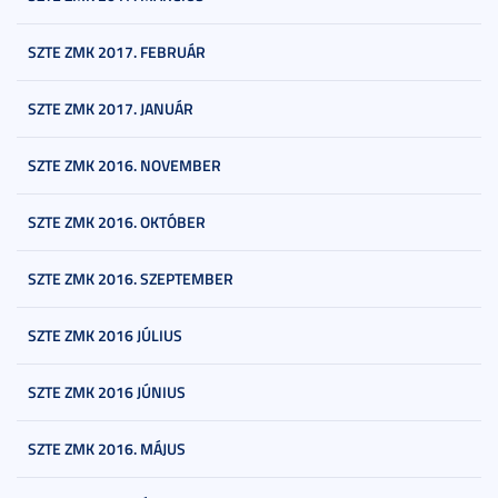
SZTE ZMK 2017. FEBRUÁR
SZTE ZMK 2017. JANUÁR
SZTE ZMK 2016. NOVEMBER
SZTE ZMK 2016. OKTÓBER
SZTE ZMK 2016. SZEPTEMBER
SZTE ZMK 2016 JÚLIUS
SZTE ZMK 2016 JÚNIUS
SZTE ZMK 2016. MÁJUS