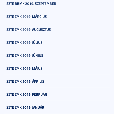
SZTE BBMK 2019. SZEPTEMBER
SZTE ZMK 2019. MÁRCIUS
SZTE ZMK 2019. AUGUSZTUS
SZTE ZMK 2019. JÚLIUS
SZTE ZMK 2019. JÚNIUS
SZTE ZMK 2019. MÁJUS
SZTE ZMK 2019. ÁPRILIS
SZTE ZMK 2019. FEBRUÁR
SZTE ZMK 2019. JANUÁR