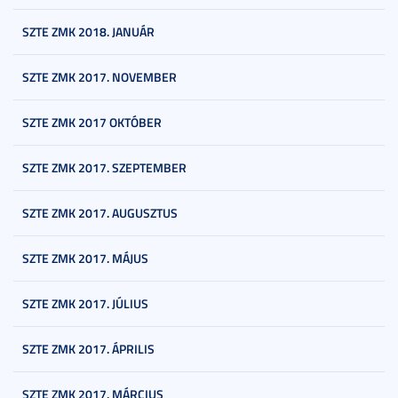
SZTE ZMK 2018. JANUÁR
SZTE ZMK 2017. NOVEMBER
SZTE ZMK 2017 OKTÓBER
SZTE ZMK 2017. SZEPTEMBER
SZTE ZMK 2017. AUGUSZTUS
SZTE ZMK 2017. MÁJUS
SZTE ZMK 2017. JÚLIUS
SZTE ZMK 2017. ÁPRILIS
SZTE ZMK 2017. MÁRCIUS