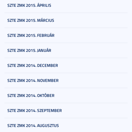
SZTE ZMK 2015. ÁPRILIS
SZTE ZMK 2015. MÁRCIUS
SZTE ZMK 2015. FEBRUÁR
SZTE ZMK 2015. JANUÁR
SZTE ZMK 2014. DECEMBER
SZTE ZMK 2014. NOVEMBER
SZTE ZMK 2014. OKTÓBER
SZTE ZMK 2014. SZEPTEMBER
SZTE ZMK 2014. AUGUSZTUS