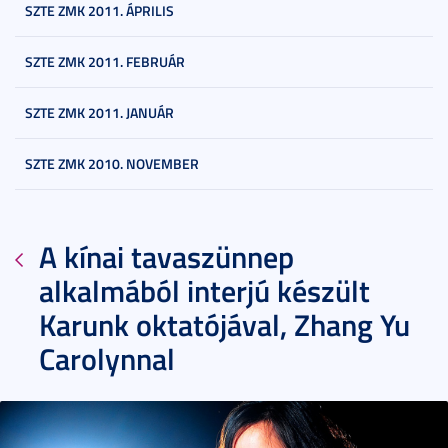
SZTE ZMK 2011. ÁPRILIS
SZTE ZMK 2011. FEBRUÁR
SZTE ZMK 2011. JANUÁR
SZTE ZMK 2010. NOVEMBER
A kínai tavaszünnep
alkalmából interjú készült
Karunk oktatójával, Zhang Yu
Carolynnal