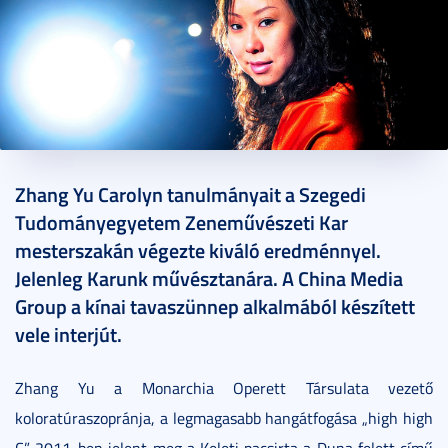
2021. február 09.
1 perc
Zhang Yu Carolyn tanulmányait a Szegedi
Tudományegyetem Zeneművészeti Kar
mesterszakán végezte kiváló eredménnyel.
Jelenleg Karunk művésztanára. A China Media
Group a kínai tavaszünnep alkalmából készített
vele interjút.
Zhang Yu a Monarchia Operett Társulata vezető
koloratúraszopránja, a legmagasabb hangátfogása „high high