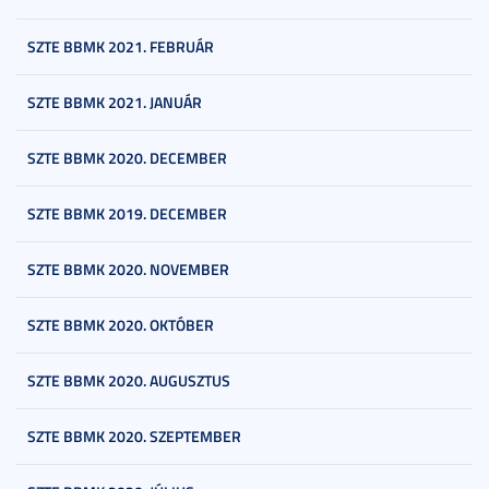
SZTE BBMK 2021. FEBRUÁR
SZTE BBMK 2021. JANUÁR
SZTE BBMK 2020. DECEMBER
SZTE BBMK 2019. DECEMBER
SZTE BBMK 2020. NOVEMBER
SZTE BBMK 2020. OKTÓBER
SZTE BBMK 2020. AUGUSZTUS
SZTE BBMK 2020. SZEPTEMBER