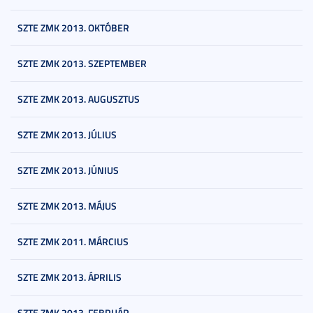
SZTE ZMK 2013. OKTÓBER
SZTE ZMK 2013. SZEPTEMBER
SZTE ZMK 2013. AUGUSZTUS
SZTE ZMK 2013. JÚLIUS
SZTE ZMK 2013. JÚNIUS
SZTE ZMK 2013. MÁJUS
SZTE ZMK 2011. MÁRCIUS
SZTE ZMK 2013. ÁPRILIS
SZTE ZMK 2013. FEBRUÁR