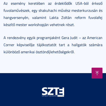
Az esemény keretében az érdeklődők USA-ból érkező
fuvolaművészek, egy shakuhachi művész mesterkurzusán és
hangversenyén, valamint Lakta Zoltán reform fuvolafej
készítő mester workshopján vehetnek részt.
A rendezvény egyik programjaként Gera Judit – az American
Corner képviselője tájékoztatót tart a hallgatók számára
különböző amerikai ösztöndíjlehetőségekről.