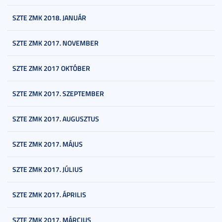
SZTE ZMK 2018. JANUÁR
SZTE ZMK 2017. NOVEMBER
SZTE ZMK 2017 OKTÓBER
SZTE ZMK 2017. SZEPTEMBER
SZTE ZMK 2017. AUGUSZTUS
SZTE ZMK 2017. MÁJUS
SZTE ZMK 2017. JÚLIUS
SZTE ZMK 2017. ÁPRILIS
SZTE ZMK 2017. MÁRCIUS