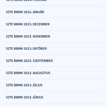
SZTE BBMK 2024. JANUÁR
SZTE BBMK 2023. DECEMBER
SZTE BBMK 2023. NOVEMBER
SZTE BBMK 2023. OKTÓBER
SZTE BBMK 2023. SZEPTEMBER
SZTE BBMK 2023. AUGUSZTUS
SZTE BBMK 2023. JÚLIUS
SZTE BBMK 2023. JÚNIUS