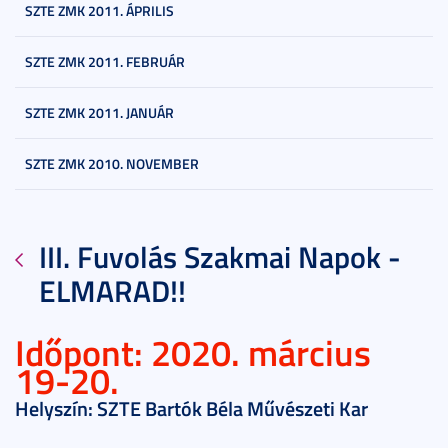
SZTE ZMK 2011. ÁPRILIS
SZTE ZMK 2011. FEBRUÁR
SZTE ZMK 2011. JANUÁR
SZTE ZMK 2010. NOVEMBER
III. Fuvolás Szakmai Napok -
ELMARAD!!
Időpont: 2020. március
19-20.
Helyszín: SZTE Bartók Béla Művészeti Kar