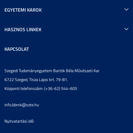
EGYETEMI KAROK
HASZNOS LINKEK
KAPCSOLAT
Szegedi Tudományegyetem Bartók Béla Művészeti Kar
6722 Szeged, Tisza Lajos krt. 79-81.
Központi telefonszám: (+36-62) 544-605
info.bbmk@szte.hu
Nyitvatartási idő: