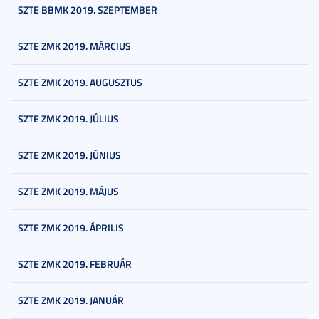
SZTE BBMK 2019. SZEPTEMBER
SZTE ZMK 2019. MÁRCIUS
SZTE ZMK 2019. AUGUSZTUS
SZTE ZMK 2019. JÚLIUS
SZTE ZMK 2019. JÚNIUS
SZTE ZMK 2019. MÁJUS
SZTE ZMK 2019. ÁPRILIS
SZTE ZMK 2019. FEBRUÁR
SZTE ZMK 2019. JANUÁR