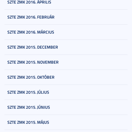
SZTE ZMK 2016. ÁPRILIS
SZTE ZMK 2016. FEBRUÁR
SZTE ZMK 2016. MÁRCIUS
SZTE ZMK 2015. DECEMBER
SZTE ZMK 2015. NOVEMBER
SZTE ZMK 2015. OKTÓBER
SZTE ZMK 2015. JÚLIUS
SZTE ZMK 2015. JÚNIUS
SZTE ZMK 2015. MÁJUS