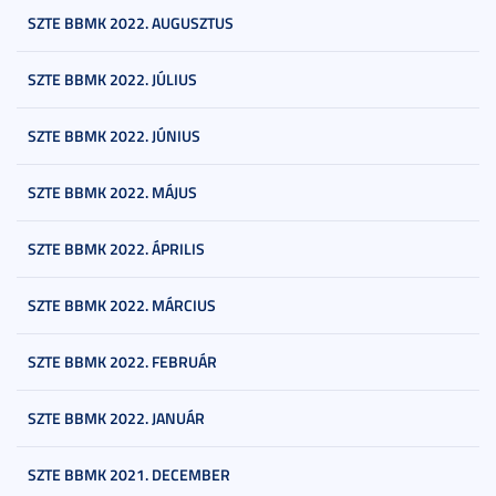
SZTE BBMK 2022. AUGUSZTUS
SZTE BBMK 2022. JÚLIUS
SZTE BBMK 2022. JÚNIUS
SZTE BBMK 2022. MÁJUS
SZTE BBMK 2022. ÁPRILIS
SZTE BBMK 2022. MÁRCIUS
SZTE BBMK 2022. FEBRUÁR
SZTE BBMK 2022. JANUÁR
SZTE BBMK 2021. DECEMBER