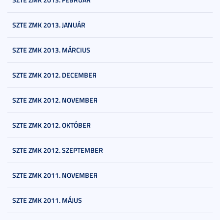
SZTE ZMK 2013. JANUÁR
SZTE ZMK 2013. MÁRCIUS
SZTE ZMK 2012. DECEMBER
SZTE ZMK 2012. NOVEMBER
SZTE ZMK 2012. OKTÓBER
SZTE ZMK 2012. SZEPTEMBER
SZTE ZMK 2011. NOVEMBER
SZTE ZMK 2011. MÁJUS