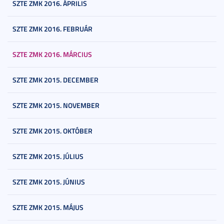
SZTE ZMK 2016. ÁPRILIS
SZTE ZMK 2016. FEBRUÁR
SZTE ZMK 2016. MÁRCIUS
SZTE ZMK 2015. DECEMBER
SZTE ZMK 2015. NOVEMBER
SZTE ZMK 2015. OKTÓBER
SZTE ZMK 2015. JÚLIUS
SZTE ZMK 2015. JÚNIUS
SZTE ZMK 2015. MÁJUS