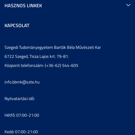
HASZNOS LINKEK
KAPCSOLAT
Szegedi Tudományegyetem Bartók Béla Művészeti Kar
6722 Szeged, Tisza Lajos krt. 79-81.
Központi telefonszám: (+36-62) 544-605
info.bbmk@szte.hu
Nyitvatartási idő:
Hétfő: 07:00-21:00
Kedd: 07:00-21:00