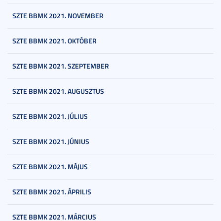
SZTE BBMK 2021. NOVEMBER
SZTE BBMK 2021. OKTÓBER
SZTE BBMK 2021. SZEPTEMBER
SZTE BBMK 2021. AUGUSZTUS
SZTE BBMK 2021. JÚLIUS
SZTE BBMK 2021. JÚNIUS
SZTE BBMK 2021. MÁJUS
SZTE BBMK 2021. ÁPRILIS
SZTE BBMK 2021. MÁRCIUS