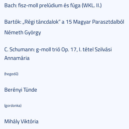
Bach: fisz-moll prelúdium és fúga (WKL. II.)
Bartók: „Régi táncdalok” a 15 Magyar Parasztdalból
Németh György
C. Schumann: g-moll trió Op. 17, I. tétel Szilvási
Annamária
(hegedű)
Berényi Tünde
(gordonka)
Mihály Viktória