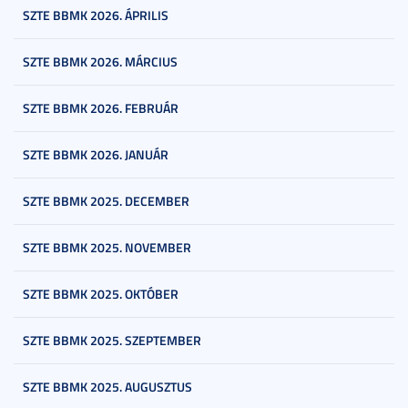
SZTE BBMK 2026. ÁPRILIS
SZTE BBMK 2026. MÁRCIUS
SZTE BBMK 2026. FEBRUÁR
SZTE BBMK 2026. JANUÁR
SZTE BBMK 2025. DECEMBER
SZTE BBMK 2025. NOVEMBER
SZTE BBMK 2025. OKTÓBER
SZTE BBMK 2025. SZEPTEMBER
SZTE BBMK 2025. AUGUSZTUS