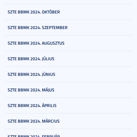
SZTE BBMK 2024. OKTÓBER
SZTE BBMK 2024. SZEPTEMBER
SZTE BBMK 2024. AUGUSZTUS
SZTE BBMK 2024. JÚLIUS
SZTE BBMK 2024. JÚNIUS
SZTE BBMK 2024. MÁJUS
SZTE BBMK 2024. ÁPRILIS
SZTE BBMK 2024. MÁRCIUS
SZTE BBMK 2024. FEBRUÁR