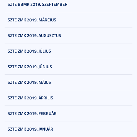
SZTE BBMK 2019. SZEPTEMBER
SZTE ZMK 2019. MÁRCIUS
SZTE ZMK 2019. AUGUSZTUS
SZTE ZMK 2019. JÚLIUS
SZTE ZMK 2019. JÚNIUS
SZTE ZMK 2019. MÁJUS
SZTE ZMK 2019. ÁPRILIS
SZTE ZMK 2019. FEBRUÁR
SZTE ZMK 2019. JANUÁR