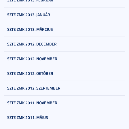
SZTE ZMK 2013. JANUÁR
SZTE ZMK 2013. MÁRCIUS
SZTE ZMK 2012. DECEMBER
SZTE ZMK 2012. NOVEMBER
SZTE ZMK 2012. OKTÓBER
SZTE ZMK 2012. SZEPTEMBER
SZTE ZMK 2011. NOVEMBER
SZTE ZMK 2011. MÁJUS