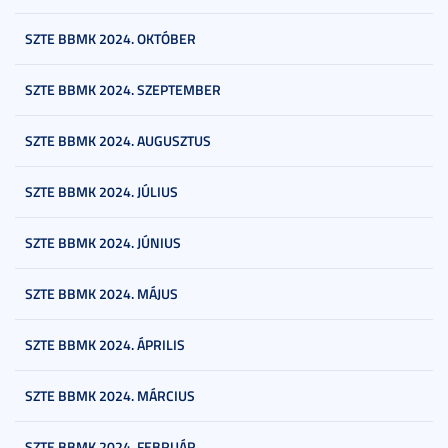
SZTE BBMK 2024. OKTÓBER
SZTE BBMK 2024. SZEPTEMBER
SZTE BBMK 2024. AUGUSZTUS
SZTE BBMK 2024. JÚLIUS
SZTE BBMK 2024. JÚNIUS
SZTE BBMK 2024. MÁJUS
SZTE BBMK 2024. ÁPRILIS
SZTE BBMK 2024. MÁRCIUS
SZTE BBMK 2024. FEBRUÁR