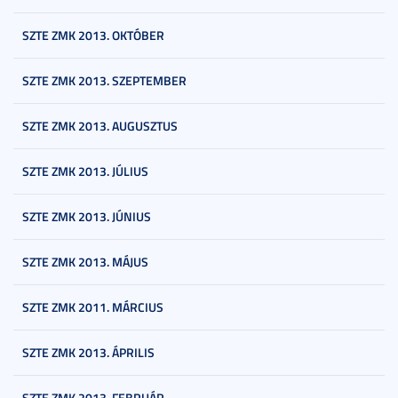
SZTE ZMK 2013. OKTÓBER
SZTE ZMK 2013. SZEPTEMBER
SZTE ZMK 2013. AUGUSZTUS
SZTE ZMK 2013. JÚLIUS
SZTE ZMK 2013. JÚNIUS
SZTE ZMK 2013. MÁJUS
SZTE ZMK 2011. MÁRCIUS
SZTE ZMK 2013. ÁPRILIS
SZTE ZMK 2013. FEBRUÁR