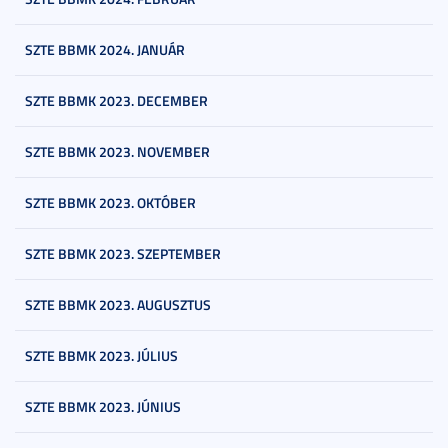
SZTE BBMK 2024. JANUÁR
SZTE BBMK 2023. DECEMBER
SZTE BBMK 2023. NOVEMBER
SZTE BBMK 2023. OKTÓBER
SZTE BBMK 2023. SZEPTEMBER
SZTE BBMK 2023. AUGUSZTUS
SZTE BBMK 2023. JÚLIUS
SZTE BBMK 2023. JÚNIUS