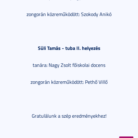
zongorán közreműködött: Szokody Anikó
Süli Tamás - tuba II. helyezés
tanára: Nagy Zsolt főiskolai docens
zongorán közreműködött: Pethő Villő
Gratulálunk a szép eredményekhez!