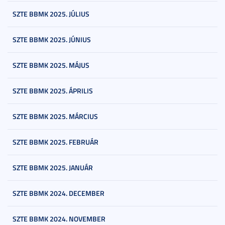
SZTE BBMK 2025. JÚLIUS
SZTE BBMK 2025. JÚNIUS
SZTE BBMK 2025. MÁJUS
SZTE BBMK 2025. ÁPRILIS
SZTE BBMK 2025. MÁRCIUS
SZTE BBMK 2025. FEBRUÁR
SZTE BBMK 2025. JANUÁR
SZTE BBMK 2024. DECEMBER
SZTE BBMK 2024. NOVEMBER