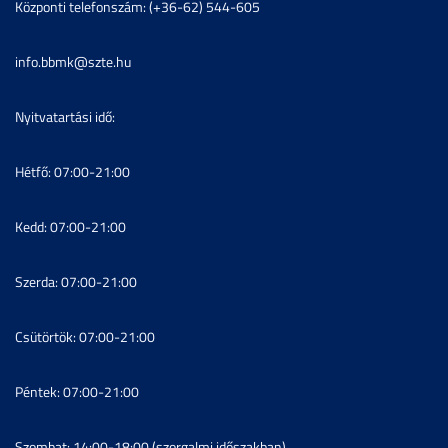
Központi telefonszám: (+36-62) 544-605
info.bbmk@szte.hu
Nyitvatartási idő:
Hétfő: 07:00-21:00
Kedd: 07:00-21:00
Szerda: 07:00-21:00
Csütörtök: 07:00-21:00
Péntek: 07:00-21:00
Szombat: 14:00-18:00 (szorgalmi időszakban)