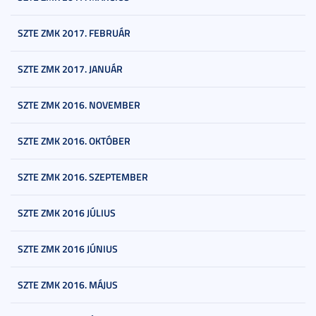
SZTE ZMK 2017. FEBRUÁR
SZTE ZMK 2017. JANUÁR
SZTE ZMK 2016. NOVEMBER
SZTE ZMK 2016. OKTÓBER
SZTE ZMK 2016. SZEPTEMBER
SZTE ZMK 2016 JÚLIUS
SZTE ZMK 2016 JÚNIUS
SZTE ZMK 2016. MÁJUS