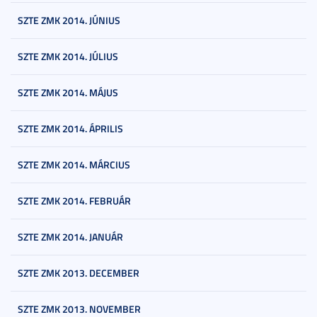
SZTE ZMK 2014. JÚNIUS
SZTE ZMK 2014. JÚLIUS
SZTE ZMK 2014. MÁJUS
SZTE ZMK 2014. ÁPRILIS
SZTE ZMK 2014. MÁRCIUS
SZTE ZMK 2014. FEBRUÁR
SZTE ZMK 2014. JANUÁR
SZTE ZMK 2013. DECEMBER
SZTE ZMK 2013. NOVEMBER