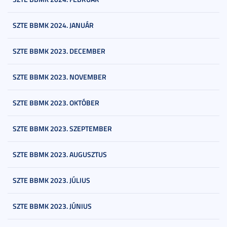
SZTE BBMK 2024. JANUÁR
SZTE BBMK 2023. DECEMBER
SZTE BBMK 2023. NOVEMBER
SZTE BBMK 2023. OKTÓBER
SZTE BBMK 2023. SZEPTEMBER
SZTE BBMK 2023. AUGUSZTUS
SZTE BBMK 2023. JÚLIUS
SZTE BBMK 2023. JÚNIUS