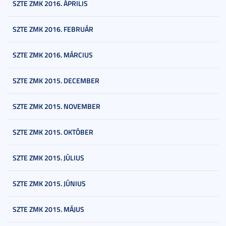
SZTE ZMK 2016. ÁPRILIS
SZTE ZMK 2016. FEBRUÁR
SZTE ZMK 2016. MÁRCIUS
SZTE ZMK 2015. DECEMBER
SZTE ZMK 2015. NOVEMBER
SZTE ZMK 2015. OKTÓBER
SZTE ZMK 2015. JÚLIUS
SZTE ZMK 2015. JÚNIUS
SZTE ZMK 2015. MÁJUS