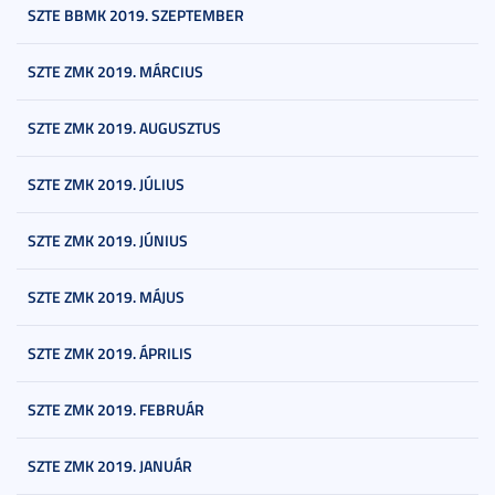
SZTE BBMK 2019. SZEPTEMBER
SZTE ZMK 2019. MÁRCIUS
SZTE ZMK 2019. AUGUSZTUS
SZTE ZMK 2019. JÚLIUS
SZTE ZMK 2019. JÚNIUS
SZTE ZMK 2019. MÁJUS
SZTE ZMK 2019. ÁPRILIS
SZTE ZMK 2019. FEBRUÁR
SZTE ZMK 2019. JANUÁR