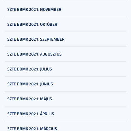
SZTE BBMK 2021. NOVEMBER
SZTE BBMK 2021. OKTÓBER
SZTE BBMK 2021. SZEPTEMBER
SZTE BBMK 2021. AUGUSZTUS
SZTE BBMK 2021. JÚLIUS
SZTE BBMK 2021. JÚNIUS
SZTE BBMK 2021. MÁJUS
SZTE BBMK 2021. ÁPRILIS
SZTE BBMK 2021. MÁRCIUS