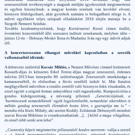
zeneszerzőink tevékenységét a magunk módján igyekezzünk megismertetni
és egyben bizonyítsuk: a magyar kortárs zenének van kevésbé elvont,
könnyen feldolgozható, akár gyerekek számára is befogadható rétege is. A
művet egyébként teljes színpadi előadásként 2016 elején mutatja be a
Szegedi Nemzeti Színház.
További kezdeményezésünk, hogy
Kortárszenei Korzó
címen önálló,
évenkénti koncertekből álló sorozatot indított zenekarunk, melyben idén –
június 12-én – Dobszay-Meskó Ilona és Madarász Iván egy-egy művét adjuk
elő.
A koncertsorozaton elhangzó művekkel kapcsolatban a szerzők
vallomásaiból idézünk:
A debreceni születésű
Kocsár Miklós,
a Nemzet Művésze címmel kitüntetett
Kossuth-díjas és kétszeres Erkel Ferenc-díjas magyar zeneszerző, érdemes
művész 2013-ban ünnepelte 80. születésnapját. Zeneszerzői munkássága a
kamarazenéből, és elsősorban a fúvós zenéből indult ki. Már fiatalon
megfigyelhető műveiben a tonális zenétől való bizonyos fokú elszakadás, és
ezzel együtt a szigorú formai arányokhoz való ragaszkodás. Kompozícióira a
gondos kidolgozottság, a mívesség jellemző. „G
enerációjának, a
’harmincasok nemzedékének’ egyik legjelentősebb, nemzetközi sikerekben is
méltán gazdag zeneszerzői életművét hozta létre, s gyarapítja ma is.”
–
mondta róla Ittzés Mihály, aki szerint Kodály Zoltánnak Debussyről mondott
szavai Kocsár Miklósra is vonatkoztathatóak: „[…]
költő a maga világában,
és ennél több senki sem lehet
”.
„Csontváry képeit megismerése pillanatától kezdve szeretem
– vallja a szerző
–,
a képek monumentalitása, nagyvonalúsága, színeinek harsánysága,