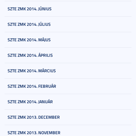
SZTE ZMK 2014. JÚNIUS
SZTE ZMK 2014. JÚLIUS
SZTE ZMK 2014. MÁJUS
SZTE ZMK 2014. ÁPRILIS
SZTE ZMK 2014. MÁRCIUS
SZTE ZMK 2014. FEBRUÁR
SZTE ZMK 2014. JANUÁR
SZTE ZMK 2013. DECEMBER
SZTE ZMK 2013. NOVEMBER