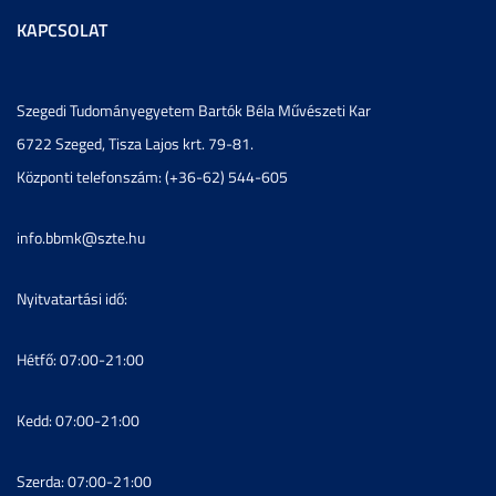
KAPCSOLAT
Szegedi Tudományegyetem Bartók Béla Művészeti Kar
6722 Szeged, Tisza Lajos krt. 79-81.
Központi telefonszám: (+36-62) 544-605
info.bbmk@szte.hu
Nyitvatartási idő:
Hétfő: 07:00-21:00
Kedd: 07:00-21:00
Szerda: 07:00-21:00