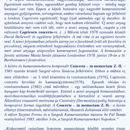
figuráinak esetlen bája, ugyanakkor gazdag kifejező ereje – mindig nagy
hatással van rám. Éppen a képek hatására egy nagyobb kamarazenemű
anyagait gyűjtögettem, tervezgettem, amikor váratlanul kaptam egy felkérést
a londoni Capricorn együttestől, hogy írjak számukra egy új darabot. Az
ajánlatuk annyira csábító volt, hogy nem tudtam ellenállni. Új zenei anyag
kitalálására már nem volt idő, ezért a zenei anyag maradt, csupán a cím
változott
Capricorn concerto
-ra. (…) Művem tehát 1978 tavaszán készült
David Hellewell és együttese felkérésére. A mű címe is az együttes nevére
utal. A zenei folyamatban jelentős szerep jut a fuvolának (vált alt fuvolára és
piccolóra), mégsem tekinthető hagyományos értelemben vett versenyműnek,
mert zenei anyaga alapvetően kamarazenei fogantatású. A bemutatón a
fuvola szólamot Matúz István játszotta Londonban 1978. június 18-án a St.
Bartholomew’s fesztiválon.
A kürtre és kamarazenekarra komponált
Concerto – in memoriam Z. H.
–
1983 nyarán készült Szeged város Tanácsa felkérésére. Ebben a műben is,
mint elődeiben – az
5 tétel klarinétra és vonószenekarra
(1976),
Capricorn
concerto fuvolára és kamaraegyüttesre
(1978),
Episodi oboára és
vonószenekarra
(1982) című művekben – egy szólisztikusan kezelt fúvós
hangszer kap kiemelkedő szerepet. Ezúttal a zenei anyagok bemutatásában,
motivikus-tematikus továbbfejlesztésében a kürtszólóé a vezető szerep.
Állandóan visszatérő motívuma (a Csontváry film mottója) pedig biztosítja a
kompozíció formai tagolását. A
Concerto – in memoriam Z. H.
– a korán
elhunyt filmrendezőnek, művészbarátnak, Huszárik Zoltánnak állít emléket.
A művet Tarjáni Ferenc és a Szegedi Kamarazenekar mutatta be Pál Tamás
vezényletével 1983. október 3-án, a Szegedi Kamarazenekari Napokon.”
„Kiskoromtól rajzoltam, festettem, zongoráztam, később verseket írtam.