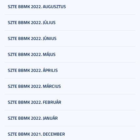
SZTE BBMK 2022. AUGUSZTUS
SZTE BBMK 2022. JÚLIUS
SZTE BBMK 2022. JÚNIUS
SZTE BBMK 2022. MÁJUS
SZTE BBMK 2022. ÁPRILIS
SZTE BBMK 2022. MÁRCIUS
SZTE BBMK 2022. FEBRUÁR
SZTE BBMK 2022. JANUÁR
SZTE BBMK 2021. DECEMBER