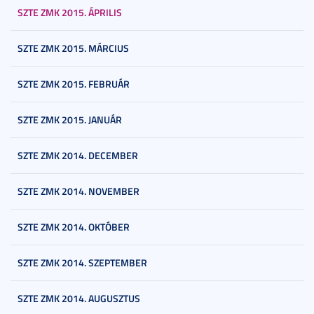
SZTE ZMK 2015. ÁPRILIS
SZTE ZMK 2015. MÁRCIUS
SZTE ZMK 2015. FEBRUÁR
SZTE ZMK 2015. JANUÁR
SZTE ZMK 2014. DECEMBER
SZTE ZMK 2014. NOVEMBER
SZTE ZMK 2014. OKTÓBER
SZTE ZMK 2014. SZEPTEMBER
SZTE ZMK 2014. AUGUSZTUS