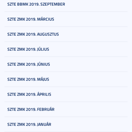
SZTE BBMK 2019. SZEPTEMBER
SZTE ZMK 2019. MÁRCIUS
SZTE ZMK 2019. AUGUSZTUS
SZTE ZMK 2019. JÚLIUS
SZTE ZMK 2019. JÚNIUS
SZTE ZMK 2019. MÁJUS
SZTE ZMK 2019. ÁPRILIS
SZTE ZMK 2019. FEBRUÁR
SZTE ZMK 2019. JANUÁR