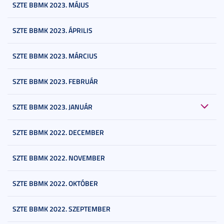
SZTE BBMK 2023. MÁJUS
SZTE BBMK 2023. ÁPRILIS
SZTE BBMK 2023. MÁRCIUS
SZTE BBMK 2023. FEBRUÁR
SZTE BBMK 2023. JANUÁR
SZTE BBMK 2022. DECEMBER
SZTE BBMK 2022. NOVEMBER
SZTE BBMK 2022. OKTÓBER
SZTE BBMK 2022. SZEPTEMBER