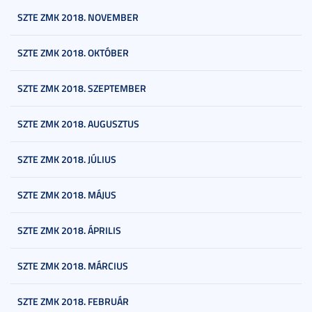
SZTE ZMK 2018. NOVEMBER
SZTE ZMK 2018. OKTÓBER
SZTE ZMK 2018. SZEPTEMBER
SZTE ZMK 2018. AUGUSZTUS
SZTE ZMK 2018. JÚLIUS
SZTE ZMK 2018. MÁJUS
SZTE ZMK 2018. ÁPRILIS
SZTE ZMK 2018. MÁRCIUS
SZTE ZMK 2018. FEBRUÁR