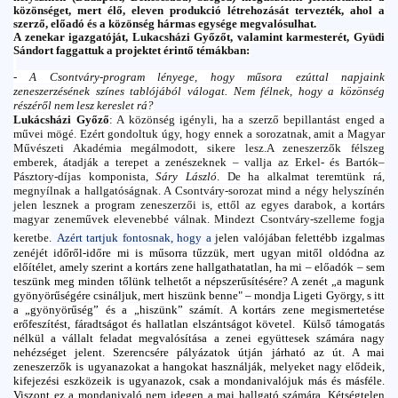
közönséget, mert élő, eleven produkció létrehozását tervezték, ahol a
szerző, előadó és a közönség hármas egysége megvalósulhat.
A zenekar igazgatóját, Lukacsházi Győzőt, valamint karmesterét, Gyüdi
Sándort faggattuk a projektet érintő témákban:
- A Csontváry-program lényege, hogy műsora ezúttal napjaink
zeneszerzésének színes tablójából válogat. Nem félnek, hogy a közönség
részéről nem lesz kereslet rá?
Lukácsházi Győző
: A közönség igényli, ha a szerző bepillantást enged a
művei mögé. Ezért gondoltuk úgy, hogy ennek a sorozatnak, amit a Magyar
Művészeti Akadémia megálmodott, sikere lesz.
A zeneszerzők félszeg
emberek, átadják a terepet a zenészeknek – vallja az Erkel- és Bartók–
Pásztory-díjas komponista,
Sáry László
. De ha alkalmat teremtünk rá,
megnyílnak a hallgatóságnak. A Csontváry-sorozat mind a négy helyszínén
jelen lesznek a program zeneszerzői is, ettől az egyes darabok, a kortárs
magyar zeneművek elevenebbé válnak. Mindezt Csontváry-szelleme fogja
keretbe.
Azért tartjuk fontosnak, hogy a
jelen valójában felettébb izgalmas
zenéjét időről-időre mi is műsorra tűzzük, mert ugyan mitől oldódna az
előítélet, amely szerint a kortárs zene hallgathatatlan, ha mi – előadók – sem
teszünk meg minden tőlünk telhetőt a népszerűsítésére? A zenét „a magunk
gyönyörűségére csináljuk, mert hiszünk benne" – mondja Ligeti György, s itt
a „gyönyörűség” és a „hiszünk” számít. A kortárs zene megismertetése
erőfeszítést, fáradtságot és hallatlan elszántságot követel.
Külső támogatás
nélkül a vállalt feladat megvalósítása a zenei együttesek számára nagy
nehézséget jelent. Szerencsére pályázatok útján járható az út. A mai
zeneszerzők is ugyanazokat a hangokat használják, melyeket nagy elődeik,
kifejezési eszközeik is ugyanazok, csak a mondanivalójuk más és másféle.
Viszont ez a mondanivaló nem idegen a mai hallgató számára. Kétségtelen