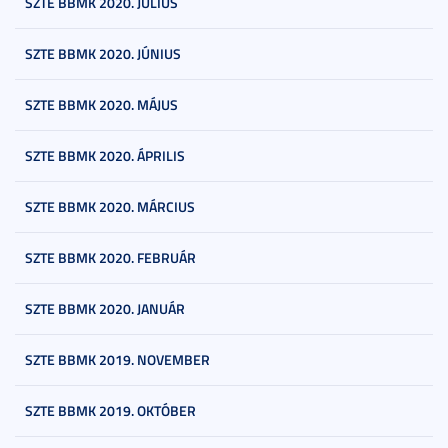
SZTE BBMK 2020. JÚLIUS
SZTE BBMK 2020. JÚNIUS
SZTE BBMK 2020. MÁJUS
SZTE BBMK 2020. ÁPRILIS
SZTE BBMK 2020. MÁRCIUS
SZTE BBMK 2020. FEBRUÁR
SZTE BBMK 2020. JANUÁR
SZTE BBMK 2019. NOVEMBER
SZTE BBMK 2019. OKTÓBER