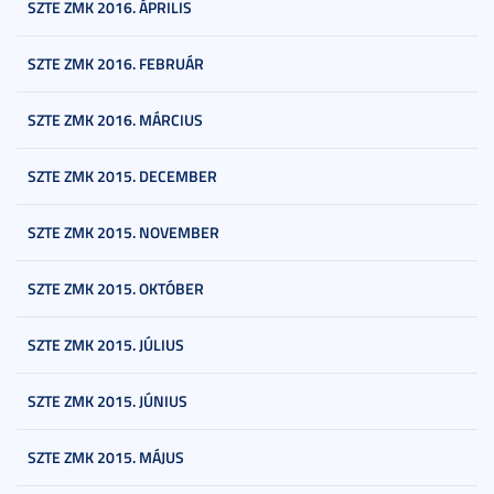
SZTE ZMK 2016. ÁPRILIS
SZTE ZMK 2016. FEBRUÁR
SZTE ZMK 2016. MÁRCIUS
SZTE ZMK 2015. DECEMBER
SZTE ZMK 2015. NOVEMBER
SZTE ZMK 2015. OKTÓBER
SZTE ZMK 2015. JÚLIUS
SZTE ZMK 2015. JÚNIUS
SZTE ZMK 2015. MÁJUS