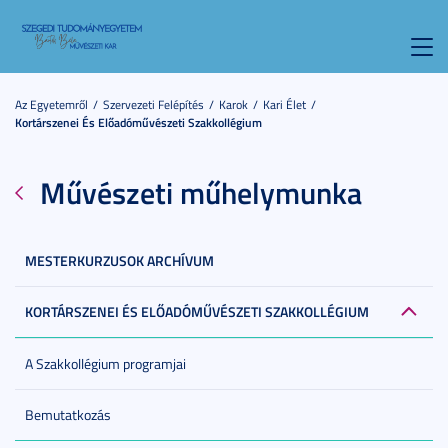
Toggl
navig
Az Egyetemről
Szervezeti Felépítés
Karok
Kari Élet
Kortárszenei És Előadóművészeti Szakkollégium
Művészeti műhelymunka
MESTERKURZUSOK ARCHÍVUM
KORTÁRSZENEI ÉS ELŐADÓMŰVÉSZETI SZAKKOLLÉGIUM
A Szakkollégium programjai
Bemutatkozás