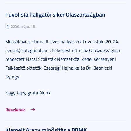
Fuvolista hallgatói siker Olaszországban
2026. május 15.
Milosákovics Hanna II. éves hallgatónk Fuvolisták (20-24
évesek) kategóriában I. helyezést ért el az Olaszországban
rendezett Fiatal Szólisták Nemzetközi Zenei Versenyén!
Felkészítő oktatók: Csepregi Hajnalka és Dr. Klebniczki
György
Nagy taps, gratulálunk!
Részletek
Kiemelt Arany minősítés a BBMK