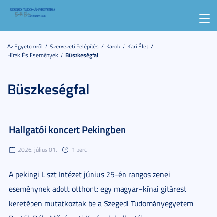
Toggl
navig
Az Egyetemről
Szervezeti Felépítés
Karok
Kari Élet
Hírek És Események
Büszkeségfal
Büszkeségfal
Hallgatói koncert Pekingben
2026. július 01.
1 perc
A pekingi Liszt Intézet június 25-én rangos zenei
eseménynek adott otthont: egy magyar–kínai gitárest
keretében mutatkoztak be a Szegedi Tudományegyetem