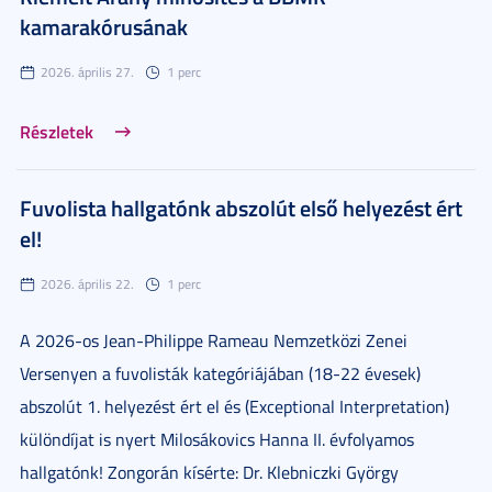
kamarakórusának
2026. április 27.
1 perc
Részletek
Fuvolista hallgatónk abszolút első helyezést ért
el!
2026. április 22.
1 perc
A 2026-os Jean-Philippe Rameau Nemzetközi Zenei
Versenyen a fuvolisták kategóriájában (18-22 évesek)
abszolút 1. helyezést ért el és (Exceptional Interpretation)
különdíjat is nyert Milosákovics Hanna II. évfolyamos
hallgatónk! Zongorán kísérte: Dr. Klebniczki György