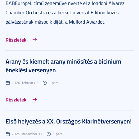
BABEuropeL című zeneműve nyerte el a londoni Alvarez
Chamber Orchestra és a bécsi Universal Edition közös
pályázatának második díját, a Mullord Awardot.
Részletek
Arany és kiemelt arany minősítés a bicinium
éneklési versenyen
2026. február 02.
1 perc
Részletek
Első helyezés a XX. Országos Klarinétversenyen!
2025. december 11.
1 perc