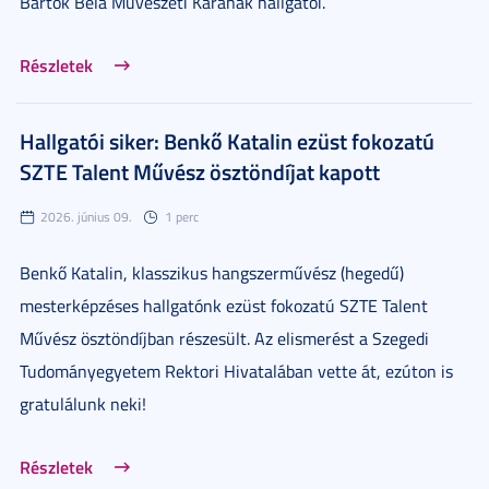
Bartók Béla Művészeti Karának hallgatói.
Részletek
Hallgatói siker: Benkő Katalin ezüst fokozatú
SZTE Talent Művész ösztöndíjat kapott
2026. június 09.
1 perc
Benkő Katalin, klasszikus hangszerművész (hegedű)
mesterképzéses hallgatónk ezüst fokozatú SZTE Talent
Művész ösztöndíjban részesült. Az elismerést a Szegedi
Tudományegyetem Rektori Hivatalában vette át, ezúton is
gratulálunk neki!
Részletek