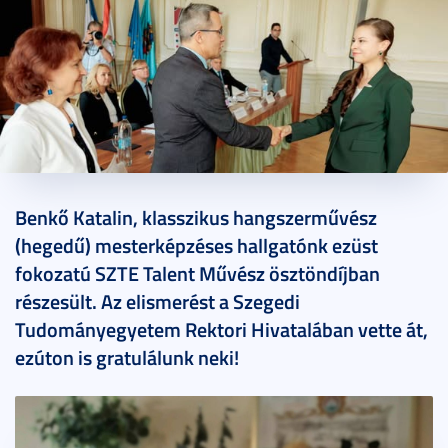
2026. június 09.
1 perc
Benkő Katalin, klasszikus hangszerművész
(hegedű) mesterképzéses hallgatónk ezüst
fokozatú SZTE Talent Művész ösztöndíjban
részesült. Az elismerést a Szegedi
Tudományegyetem Rektori Hivatalában vette át,
ezúton is gratulálunk neki!