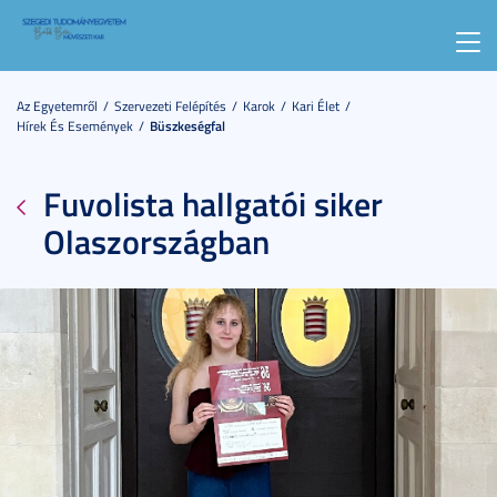
Toggl
navig
Az Egyetemről
Szervezeti Felépítés
Karok
Kari Élet
Hírek És Események
Büszkeségfal
Fuvolista hallgatói siker
Olaszországban