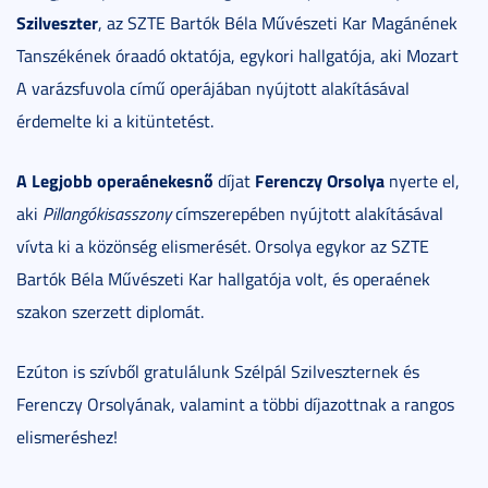
Szilveszter
, az SZTE Bartók Béla Művészeti Kar Magánének
Tanszékének óraadó oktatója, egykori hallgatója, aki Mozart
A varázsfuvola című operájában nyújtott alakításával
érdemelte ki a kitüntetést.
A Legjobb operaénekesnő
Ferenczy Orsolya
díjat
nyerte el,
aki
Pillangókisasszony
címszerepében nyújtott alakításával
vívta ki a közönség elismerését. Orsolya egykor az SZTE
Bartók Béla Művészeti Kar hallgatója volt, és operaének
szakon szerzett diplomát.
Ezúton is szívből gratulálunk Szélpál Szilveszternek és
Ferenczy Orsolyának, valamint a többi díjazottnak a rangos
elismeréshez!