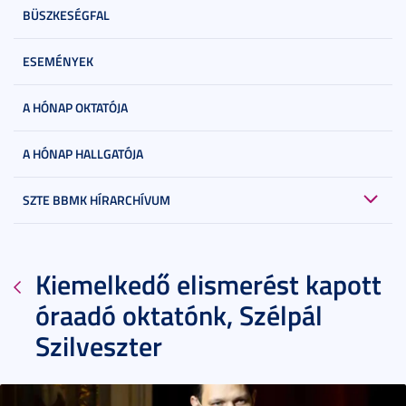
BÜSZKESÉGFAL
ESEMÉNYEK
A HÓNAP OKTATÓJA
A HÓNAP HALLGATÓJA
SZTE BBMK HÍRARCHÍVUM
Kiemelkedő elismerést kapott
óraadó oktatónk, Szélpál
Szilveszter