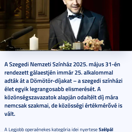
2025. június 02.
1 perc
A Szegedi Nemzeti Színház 2025. május 31-én
rendezett gálaestjén immár 25. alkalommal
adták át a Dömötör-díjakat – a szegedi színházi
élet egyik legrangosabb elismerését. A
közönségszavazatok alapján odaítélt díj mára
nemcsak szakmai, de közösségi értékmérővé is
vált.
Szélpál
A Legjobb operaénekes kategória idei nyertese