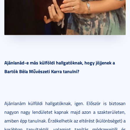
Ajánlanád-e más külföldi hallgatóknak, hogy jöjjenek a
Bartók Béla Művészeti Karra tanulni?
Ajánlanám külföldi hallgatóknak, igen. Először is biztosan
nagyon nagy lendületet kapnak majd azon a szakterületen,
amiben épp tanulnak. Érzékelhetik az eltérést (különbséget) a
korábban tanultaktól, valamint tanítás módszereitől és