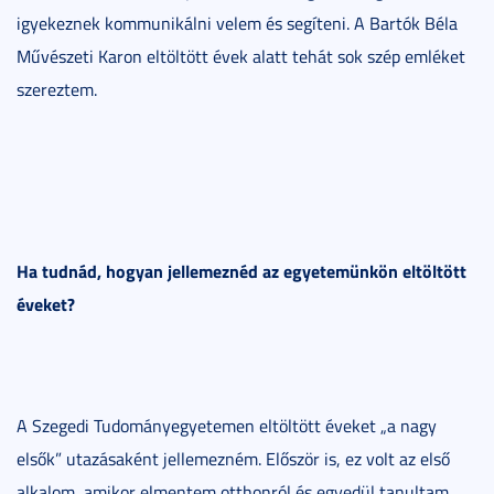
igyekeznek kommunikálni velem és segíteni. A Bartók Béla
Művészeti Karon eltöltött évek alatt tehát sok szép emléket
szereztem.
Ha tudnád, hogyan jellemeznéd az egyetemünkön eltöltött
éveket?
A Szegedi Tudományegyetemen eltöltött éveket „a nagy
elsők” utazásaként jellemezném. Először is, ez volt az első
alkalom, amikor elmentem otthonról és egyedül tanultam,