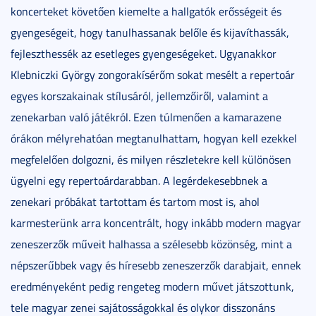
koncerteket követően kiemelte a hallgatók erősségeit és
gyengeségeit, hogy tanulhassanak belőle és kijavíthassák,
fejleszthessék az esetleges gyengeségeket. Ugyanakkor
Klebniczki György zongorakísérőm sokat mesélt a repertoár
egyes korszakainak stílusáról, jellemzőiről, valamint a
zenekarban való játékról. Ezen túlmenően a kamarazene
órákon mélyrehatóan megtanulhattam, hogyan kell ezekkel
megfelelően dolgozni, és milyen részletekre kell különösen
ügyelni egy repertoárdarabban. A legérdekesebbnek a
zenekari próbákat tartottam és tartom most is, ahol
karmesterünk arra koncentrált, hogy inkább modern magyar
zeneszerzők műveit halhassa a szélesebb közönség, mint a
népszerűbbek vagy és híresebb zeneszerzők darabjait, ennek
eredményeként pedig rengeteg modern művet játszottunk,
tele magyar zenei sajátosságokkal és olykor disszonáns