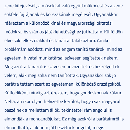
zene kifejezését, a másokkal való együttműködést és a zene
sokféle fajtájának és korszakának megélését. Ugyanakkor
ráéreztem a különböző kínai és magyarországi oktatási
módokra, és számos játéklehetőséghez juthattam. Külföldön
élve sok lelkes diákkal és tanárral találkoztam. Amikor
problémám adódott, mind az engem tanító tanárok, mind az
egyetemi hivatal munkatársai szívesen segítettek nekem.
Még azok a tanárok is szívesen üdvözöltek és beszélgettek
velem, akik még soha nem tanítottak. Ugyanakkor sok jó
barátra tettem szert az egyetemen, különböző országokból.
Külföldiként mindig azt éreztem, hogy gondoskodnak rólam.
Néha, amikor olyan helyzetbe kerülök, hogy csak magyarul
beszélnek a mellettem állók, tekintettel rám angolul is
elmondják a mondandójukat. Ez még azokról a barátaimról is
elmondható, akik nem jól beszélnek angolul, mégis