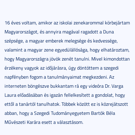
16 éves voltam, amikor az iskolai zenekarommal körbejártam
Magyarországot, és annyira magával ragadott a Duna
szépsége, a magyar emberek melegsége és kedvessége,
valamint a magyar zene egyedülállósága, hogy elhatároztam,
hogy Magyarországra jövök zenét tanulni. Mivel kimondottan
érzékeny vagyok az időjárásra, úgy döntöttem a szegedi
napfényben fogom a tanulmányaimat megkezdeni. Az
interneten böngészve bukkantam rá egy videóra Dr. Varga
Laura előadásában és igazán fellelkesített a gondolat, hogy
ettől a tanártól tanulhatok. Többek között ez is közrejátszott
abban, hogy a Szegedi Tudományegyetem Bartók Béla
Művészeti Karára esett a választásom.