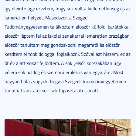
így eleinte úgy éreztem, hogy sok volt a kellemetlenség és az
ismeretlen helyzet. Másodszor, a Szegedi
Tudományegyetemen találkoztam először külföldi barátokkal,
először léptem fel az iskolai zenekarral ismeretlen országban,
először tanultam meg gondoskodni magamról és először
kezdtem el több dologgal foglalkozni. Szóval azt hiszem, ez az
öt év alatt sokat fejlődtem. A sok „első” korszakában úgy
vélem sok boldog és szomorú emlék is van egyaránt. Most
nagyon hálás vagyok, hogy a Szegedi Tudományegyetemen
tanulhattam, ami sok-sok tapasztalatot adott.