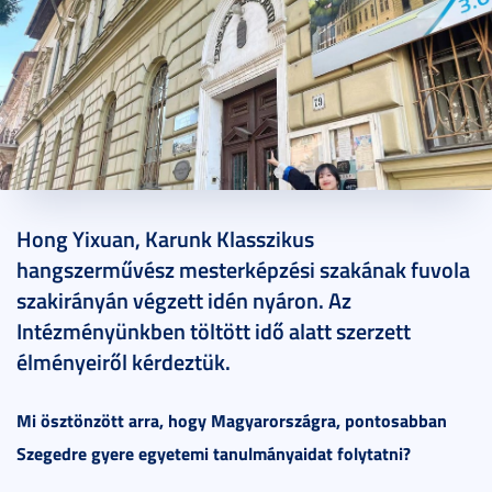
2022. szeptember 28.
5 perc
Hong Yixuan, Karunk Klasszikus
hangszerművész mesterképzési szakának fuvola
szakirányán végzett idén nyáron. Az
Intézményünkben töltött idő alatt szerzett
élményeiről kérdeztük.
Mi ösztönzött arra, hogy Magyarországra, pontosabban
Szegedre gyere egyetemi tanulmányaidat folytatni?