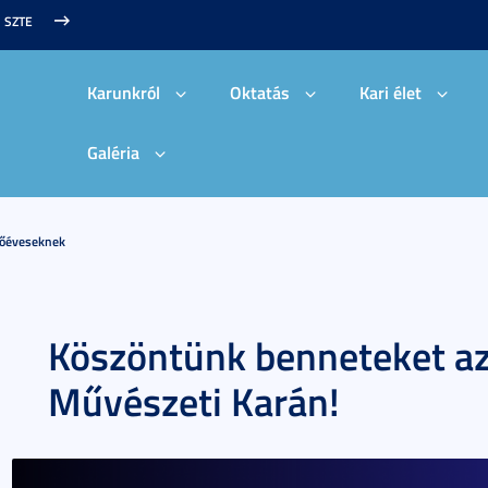
SZTE
Karunkról
Oktatás
Kari élet
Galéria
sőéveseknek
Köszöntünk benneteket az
Művészeti Karán!