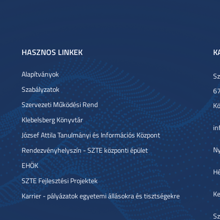
HASZNOS LINKEK
K
Alapítványok
Sz
Szabályzatok
67
Szervezeti Működési Rend
Kö
Klebelsberg Könyvtár
in
József Attila Tanulmányi és Információs Központ
Ny
Rendezvényhelyszín - SZTE központi épület
EHÖK
Hé
SZTE Fejlesztési Projektek
Ke
Karrier - pályázatok egyetemi állásokra és tisztségekre
Sz