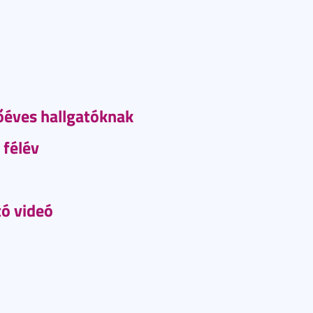
sőéves hallgatóknak
 félév
tó videó