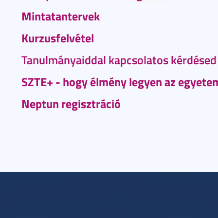
Mintatantervek
Kurzusfelvétel
Tanulmányaiddal kapcsol
atos kérdésed
SZTE+ - hogy élmény legyen az egyetem
Neptun regisztráció