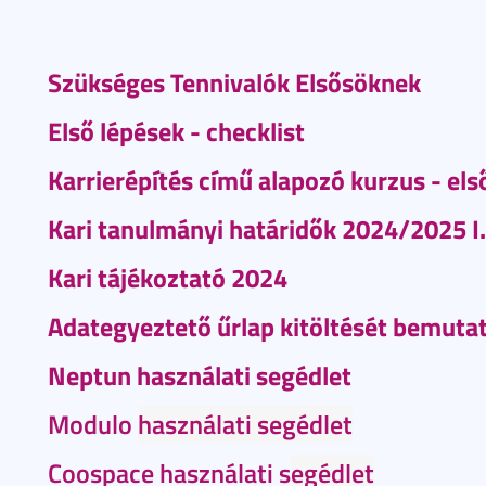
Szükséges Tennivalók Elsősöknek
Első lépések - checklist
Karrierépítés című alapozó kurzus - el
Kari tanulmányi határidők 2024/2025 I.
Kari tájékoztató 2024
Adategyeztető űrlap kitöltését bemuta
Neptun használati segédlet
Modulo
használati segédlet
Coospace használati s
egédlet