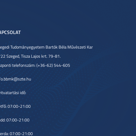
APCSOLAT
egedi Tudományegyetem Bartók Béla Művészeti Kar
22 Szeged, Tisza Lajos krt. 79-81.
zponti telefonszám: (+36-62) 544-605
fo.bbmk@szte.hu
itvatartási idő:
tfő: 07:00-21:00
dd: 07:00-21:00
erda: 07:00-21:00