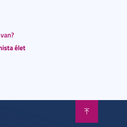
 van?
ista élet