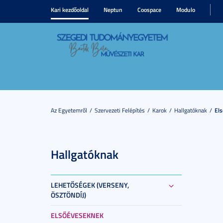
Kari kezdőoldal
Neptun
Coospace
Modulo
Az Egyetemről
Szervezeti Felépítés
Karok
Hallgatóknak
El
Hallgatóknak
LEHETŐSÉGEK (VERSENY,
ÖSZTÖNDÍJ)
ELSŐÉVESEKNEK