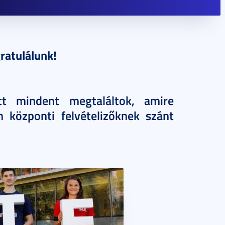
ratulálunk!
tt mindent megtaláltok, amire
m központi felvételizőknek szánt