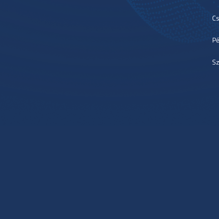
Cs
Pé
Sz