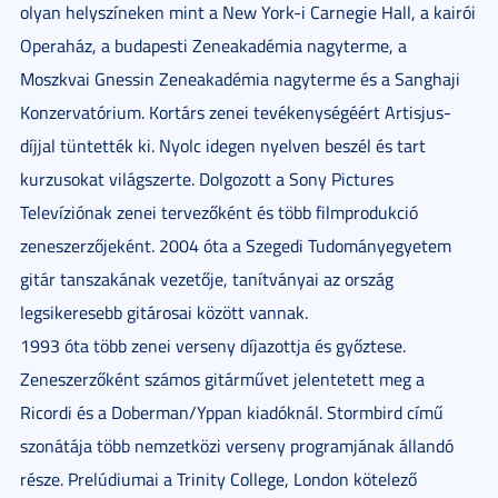
olyan helyszíneken mint a New York-i Carnegie Hall, a kairói
Operaház, a budapesti Zeneakadémia nagyterme, a
Moszkvai Gnessin Zeneakadémia nagyterme és a Sanghaji
Konzervatórium. Kortárs zenei tevékenységéért Artisjus-
díjjal tüntették ki. Nyolc idegen nyelven beszél és tart
kurzusokat világszerte. Dolgozott a Sony Pictures
Televíziónak zenei tervezőként és több filmprodukció
zeneszerzőjeként. 2004 óta a Szegedi Tudományegyetem
gitár tanszakának vezetője, tanítványai az ország
legsikeresebb gitárosai között vannak.
1993 óta több zenei verseny díjazottja és győztese.
Zeneszerzőként számos gitárművet jelentetett meg a
Ricordi és a Doberman/Yppan kiadóknál. Stormbird című
szonátája több nemzetközi verseny programjának állandó
része. Prelúdiumai a Trinity College, London kötelező