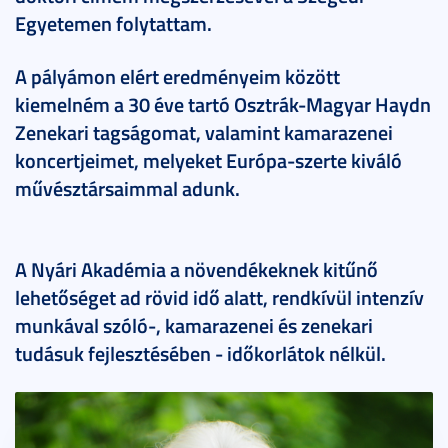
Egyetemen folytattam.
A pályámon elért eredményeim között
kiemelném a 30 éve tartó Osztrák-Magyar Haydn
Zenekari tagságomat, valamint kamarazenei
koncertjeimet, melyeket Európa-szerte kiváló
művésztársaimmal adunk.
A Nyári Akadémia a növendékeknek kitűnő
lehetőséget ad rövid idő alatt, rendkívül intenzív
munkával szóló-, kamarazenei és zenekari
tudásuk fejlesztésében - időkorlátok nélkül.