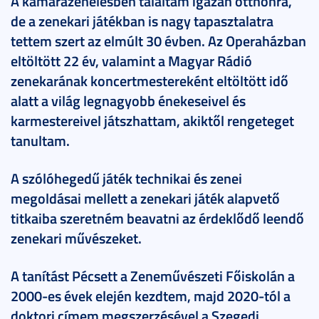
A kamarazenélésben találtam igazán otthonra,
de a zenekari játékban is nagy tapasztalatra
tettem szert az elmúlt 30 évben. Az Operaházban
eltöltött 22 év, valamint a Magyar Rádió
zenekarának koncertmestereként eltöltött idő
alatt a világ legnagyobb énekeseivel és
karmestereivel játszhattam, akiktől rengeteget
tanultam.
A szólóhegedű játék technikai és zenei
megoldásai mellett a zenekari játék alapvető
titkaiba szeretném beavatni az érdeklődő leendő
zenekari művészeket.
A tanítást Pécsett a Zeneművészeti Főiskolán a
2000-es évek elején kezdtem, majd 2020-tól a
doktori címem megszerzésével a Szegedi