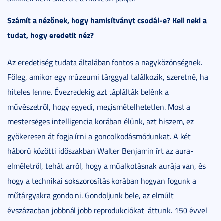
Számít a nézőnek, hogy hamisítványt csodál-e? Kell neki a
tudat, hogy eredetit néz?
Az eredetiség tudata általában fontos a nagyközönségnek.
Főleg, amikor egy múzeumi tárggyal találkozik, szeretné, ha
hiteles lenne. Évezredekig azt táplálták belénk a
művészetről, hogy egyedi, megismételhetetlen. Most a
mesterséges intelligencia korában élünk, azt hiszem, ez
gyökeresen át fogja írni a gondolkodásmódunkat. A két
háború közötti időszakban Walter Benjamin írt az aura-
elméletről, tehát arról, hogy a műalkotásnak aurája van, és
hogy a technikai sokszorosítás korában hogyan fogunk a
műtárgyakra gondolni. Gondoljunk bele, az elmúlt
évszázadban jobbnál jobb reprodukciókat láttunk. 150 évvel