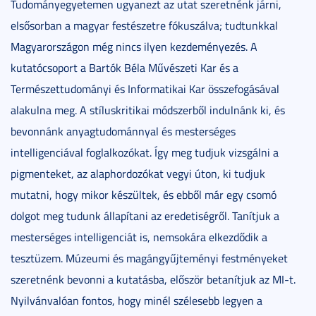
Tudományegyetemen ugyanezt az utat szeretnénk járni,
elsősorban a magyar festészetre fókuszálva; tudtunkkal
Magyarországon még nincs ilyen kezdeményezés. A
kutatócsoport a Bartók Béla Művészeti Kar és a
Természettudományi és Informatikai Kar összefogásával
alakulna meg. A stíluskritikai módszerből indulnánk ki, és
bevonnánk anyagtudománnyal és mesterséges
intelligenciával foglalkozókat. Így meg tudjuk vizsgálni a
pigmenteket, az alaphordozókat vegyi úton, ki tudjuk
mutatni, hogy mikor készültek, és ebből már egy csomó
dolgot meg tudunk állapítani az eredetiségről. Tanítjuk a
mesterséges intelligenciát is, nemsokára elkezdődik a
tesztüzem. Múzeumi és magángyűjteményi festményeket
szeretnénk bevonni a kutatásba, először betanítjuk az MI-t.
Nyilvánvalóan fontos, hogy minél szélesebb legyen a