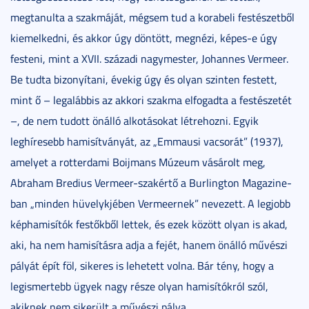
megtanulta a szakmáját, mégsem tud a korabeli festészetből
kiemelkedni, és akkor úgy döntött, megnézi, képes-e úgy
festeni, mint a XVII. századi nagymester, Johannes Vermeer.
Be tudta bizonyítani, évekig úgy és olyan szinten festett,
mint ő – legalábbis az akkori szakma elfogadta a festészetét
–, de nem tudott önálló alkotásokat létrehozni. Egyik
leghíresebb hamisítványát, az „Emmausi vacsorát” (1937),
amelyet a rotterdami Boijmans Múzeum vásárolt meg,
Abraham Bredius Vermeer-szakértő a Burlington Magazine-
ban „minden hüvelykjében Vermeernek” nevezett. A legjobb
képhamisítók festőkből lettek, és ezek között olyan is akad,
aki, ha nem hamisításra adja a fejét, hanem önálló művészi
pályát épít föl, sikeres is lehetett volna. Bár tény, hogy a
legismertebb ügyek nagy része olyan hamisítókról szól,
akiknek nem sikerült a művészi pálya.