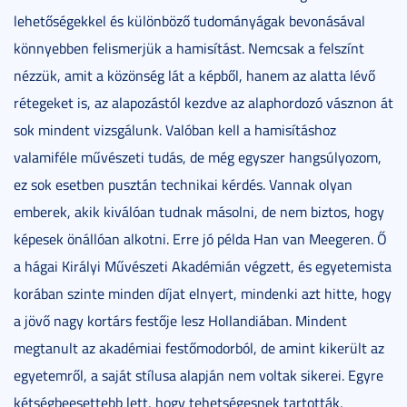
lehetőségekkel és különböző tudományágak bevonásával
könnyebben felismerjük a hamisítást. Nemcsak a felszínt
nézzük, amit a közönség lát a képből, hanem az alatta lévő
rétegeket is, az alapozástól kezdve az alaphordozó vásznon át
sok mindent vizsgálunk. Valóban kell a hamisításhoz
valamiféle művészeti tudás, de még egyszer hangsúlyozom,
ez sok esetben pusztán technikai kérdés. Vannak olyan
emberek, akik kiválóan tudnak másolni, de nem biztos, hogy
képesek önállóan alkotni. Erre jó példa Han van Meegeren. Ő
a hágai Királyi Művészeti Akadémián végzett, és egyetemista
korában szinte minden díjat elnyert, mindenki azt hitte, hogy
a jövő nagy kortárs festője lesz Hollandiában. Mindent
megtanult az akadémiai festőmodorból, de amint kikerült az
egyetemről, a saját stílusa alapján nem voltak sikerei. Egyre
kétségbeesettebb lett, hogy tehetségesnek tartották,