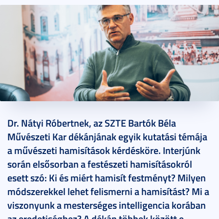
2026. május 29.
11 perc
Dr. Nátyi Róbertnek, az SZTE Bartók Béla
Művészeti Kar dékánjának egyik kutatási témája
a művészeti hamisítások kérdésköre. Interjúnk
során elsősorban a festészeti hamisításokról
esett szó: Ki és miért hamisít festményt? Milyen
módszerekkel lehet felismerni a hamisítást? Mi a
viszonyunk a mesterséges intelligencia korában
az eredetiséghez? A dékán többek között e