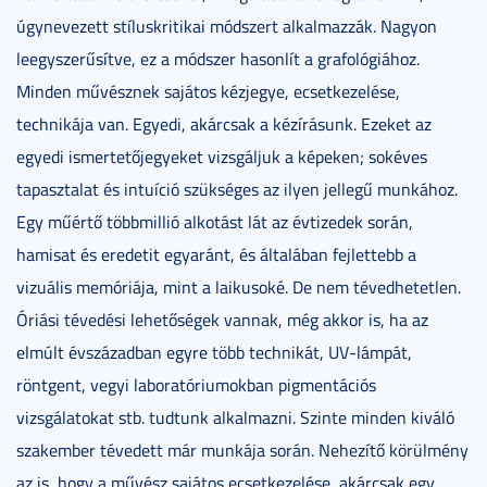
úgynevezett stíluskritikai módszert alkalmazzák. Nagyon
leegyszerűsítve, ez a módszer hasonlít a grafológiához.
Minden művésznek sajátos kézjegye, ecsetkezelése,
technikája van. Egyedi, akárcsak a kézírásunk. Ezeket az
egyedi ismertetőjegyeket vizsgáljuk a képeken; sokéves
tapasztalat és intuíció szükséges az ilyen jellegű munkához.
Egy műértő többmillió alkotást lát az évtizedek során,
hamisat és eredetit egyaránt, és általában fejlettebb a
vizuális memóriája, mint a laikusoké. De nem tévedhetetlen.
Óriási tévedési lehetőségek vannak, még akkor is, ha az
elmúlt évszázadban egyre több technikát, UV-lámpát,
röntgent, vegyi laboratóriumokban pigmentációs
vizsgálatokat stb. tudtunk alkalmazni. Szinte minden kiváló
szakember tévedett már munkája során. Nehezítő körülmény
az is, hogy a művész sajátos ecsetkezelése, akárcsak egy