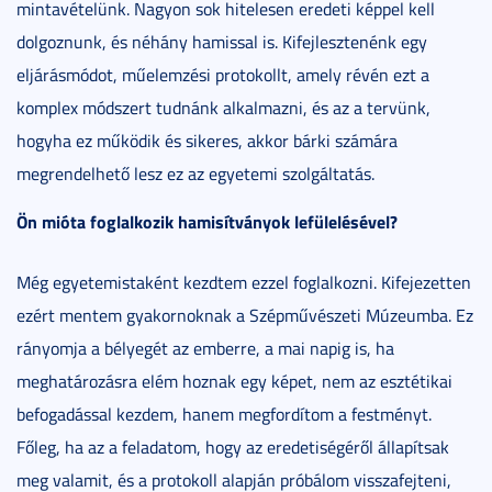
mintavételünk. Nagyon sok hitelesen eredeti képpel kell
dolgoznunk, és néhány hamissal is. Kifejlesztenénk egy
eljárásmódot, műelemzési protokollt, amely révén ezt a
komplex módszert tudnánk alkalmazni, és az a tervünk,
hogyha ez működik és sikeres, akkor bárki számára
megrendelhető lesz ez az egyetemi szolgáltatás.
Ön mióta foglalkozik hamisítványok lefülelésével?
Még egyetemistaként kezdtem ezzel foglalkozni. Kifejezetten
ezért mentem gyakornoknak a Szépművészeti Múzeumba. Ez
rányomja a bélyegét az emberre, a mai napig is, ha
meghatározásra elém hoznak egy képet, nem az esztétikai
befogadással kezdem, hanem megfordítom a festményt.
Főleg, ha az a feladatom, hogy az eredetiségéről állapítsak
meg valamit, és a protokoll alapján próbálom visszafejteni,