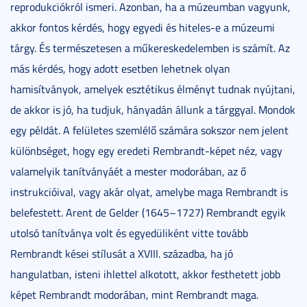
reprodukciókról ismeri. Azonban, ha a múzeumban vagyunk,
akkor fontos kérdés, hogy egyedi és hiteles-e a múzeumi
tárgy. És természetesen a műkereskedelemben is számít. Az
más kérdés, hogy adott esetben lehetnek olyan
hamisítványok, amelyek esztétikus élményt tudnak nyújtani,
de akkor is jó, ha tudjuk, hányadán állunk a tárggyal. Mondok
egy példát. A felületes szemlélő számára sokszor nem jelent
különbséget, hogy egy eredeti Rembrandt-képet néz, vagy
valamelyik tanítványáét a mester modorában, az ő
instrukcióival, vagy akár olyat, amelybe maga Rembrandt is
belefestett. Arent de Gelder (1645–1727) Rembrandt egyik
utolsó tanítványa volt és egyedüliként vitte tovább
Rembrandt kései stílusát a XVIII. századba, ha jó
hangulatban, isteni ihlettel alkotott, akkor festhetett jobb
képet Rembrandt modorában, mint Rembrandt maga.