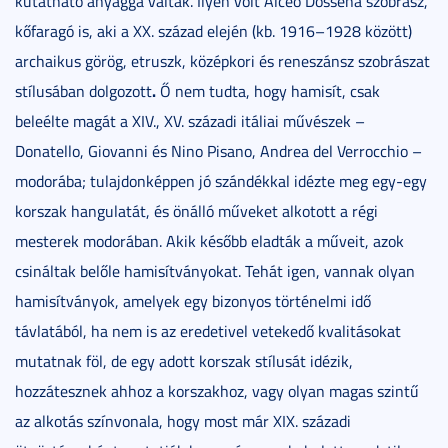
kutatható anyaggá váltak. Ilyen volt Alceo Dossena szobrász,
kőfaragó is, aki a XX. század elején (kb. 1916–1928 között)
archaikus görög, etruszk, középkori és reneszánsz szobrászat
.
stílusában dolgozott
Ő nem tudta, hogy hamisít, csak
beleélte magát a XIV., XV. századi itáliai művészek –
Donatello, Giovanni és Nino Pisano, Andrea del Verrocchio –
modorába; tulajdonképpen jó szándékkal idézte meg egy-egy
korszak hangulatát, és önálló műveket alkotott a régi
mesterek modorában. Akik később eladták a műveit, azok
csináltak belőle hamisítványokat. Tehát igen, vannak olyan
hamisítványok, amelyek egy bizonyos történelmi idő
távlatából, ha nem is az eredetivel vetekedő kvalitásokat
mutatnak föl, de egy adott korszak stílusát idézik,
hozzátesznek ahhoz a korszakhoz, vagy olyan magas szintű
az alkotás színvonala, hogy most már XIX. századi