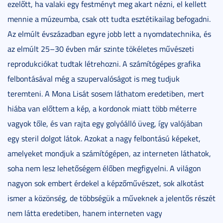
ezelőtt, ha valaki egy festményt meg akart nézni, el kellett
mennie a múzeumba, csak ott tudta esztétikailag befogadni.
Az elmúlt évszázadban egyre jobb lett a nyomdatechnika, és
az elmúlt 25–30 évben már szinte tökéletes művészeti
reprodukciókat tudtak létrehozni. A számítógépes grafika
felbontásával még a szupervalóságot is meg tudjuk
teremteni. A Mona Lisát sosem láthatom eredetiben, mert
hiába van előttem a kép, a kordonok miatt több méterre
vagyok tőle, és van rajta egy golyóálló üveg, így valójában
egy steril dolgot látok. Azokat a nagy felbontású képeket,
amelyeket mondjuk a számítógépen, az interneten láthatok,
soha nem lesz lehetőségem élőben megfigyelni. A világon
nagyon sok embert érdekel a képzőművészet, sok alkotást
ismer a közönség, de többségük a műveknek a jelentős részét
nem látta eredetiben, hanem interneten vagy