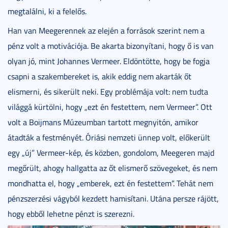
megtalálni, ki a felelős.
Han van Meegerennek az elején a források szerint nem a
pénz volt a motivációja. Be akarta bizonyítani, hogy ő is van
olyan jó, mint Johannes Vermeer. Eldöntötte, hogy be fogja
csapni a szakembereket is, akik eddig nem akarták őt
elismerni, és sikerült neki. Egy problémája volt: nem tudta
világgá kürtölni, hogy „ezt én festettem, nem Vermeer”. Ott
volt a Boijmans Múzeumban tartott megnyitón, amikor
átadták a festményét. Óriási nemzeti ünnep volt, előkerült
egy „új” Vermeer-kép, és közben, gondolom, Meegeren majd
megőrült, ahogy hallgatta az őt elismerő szövegeket, és nem
mondhatta el, hogy „emberek, ezt én festettem”. Tehát nem
pénzszerzési vágyból kezdett hamisítani. Utána persze rájött,
hogy ebből lehetne pénzt is szerezni.