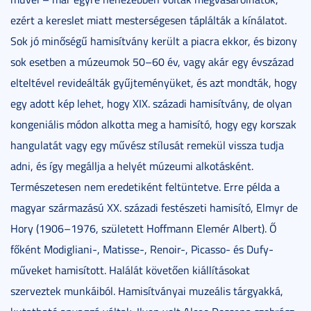
ezért a kereslet miatt mesterségesen táplálták a kínálatot.
Sok jó minőségű hamisítvány került a piacra ekkor, és bizony
sok esetben a múzeumok 50–60 év, vagy akár egy évszázad
elteltével revideálták gyűjteményüket, és azt mondták, hogy
egy adott kép lehet, hogy XIX. századi hamisítvány, de olyan
kongeniális módon alkotta meg a hamisító, hogy egy korszak
hangulatát vagy egy művész stílusát remekül vissza tudja
adni, és így megállja a helyét múzeumi alkotásként.
Természetesen nem eredetiként feltüntetve. Erre példa a
magyar származású XX. századi festészeti hamisító, Elmyr de
Hory (1906–1976, született Hoffmann Elemér Albert). Ő
főként Modigliani-, Matisse-, Renoir-, Picasso- és Dufy-
műveket hamisított. Halálát követően kiállításokat
szerveztek munkáiból. Hamisítványai muzeális tárgyakká,