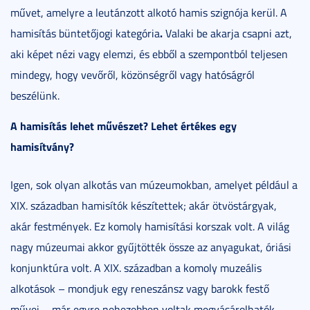
művet, amelyre a leutánzott alkotó hamis szignója kerül. A
.
hamisítás büntetőjogi kategória
Valaki be akarja csapni azt,
aki képet nézi vagy elemzi, és ebből a szempontból teljesen
mindegy, hogy vevőről, közönségről vagy hatóságról
beszélünk.
A hamisítás lehet művészet? Lehet értékes egy
hamisítvány?
Igen, sok olyan alkotás van múzeumokban, amelyet például a
XIX. században hamisítók készítettek; akár ötvöstárgyak,
akár festmények. Ez komoly hamisítási korszak volt. A világ
nagy múzeumai akkor gyűjtötték össze az anyagukat, óriási
konjunktúra volt. A XIX. században a komoly muzeális
alkotások – mondjuk egy reneszánsz vagy barokk festő
művei – már egyre nehezebben voltak megvásárolhatók,