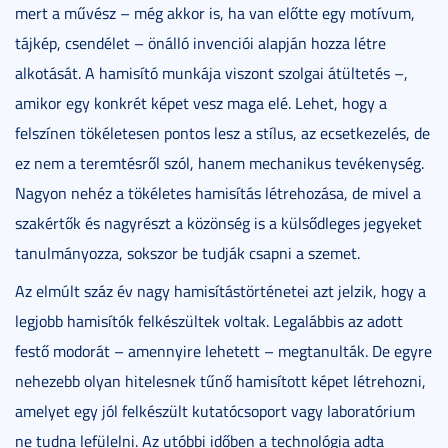
mert a művész – még akkor is, ha van előtte egy motívum,
tájkép, csendélet – önálló invenciói alapján hozza létre
alkotását. A hamisító munkája viszont szolgai átültetés –,
amikor egy konkrét képet vesz maga elé. Lehet, hogy a
felszínen tökéletesen pontos lesz a stílus, az ecsetkezelés, de
ez nem a teremtésről szól, hanem mechanikus tevékenység.
Nagyon nehéz a tökéletes hamisítás létrehozása, de mivel a
szakértők és nagyrészt a közönség is a külsődleges jegyeket
tanulmányozza, sokszor be tudják csapni a szemet.
Az elmúlt száz év nagy hamisítástörténetei azt jelzik, hogy a
legjobb hamisítók felkészültek voltak. Legalábbis az adott
festő modorát – amennyire lehetett – megtanulták. De egyre
nehezebb olyan hitelesnek tűnő hamisított képet létrehozni,
amelyet egy jól felkészült kutatócsoport vagy laboratórium
ne tudna lefülelni. Az utóbbi időben a technológia adta