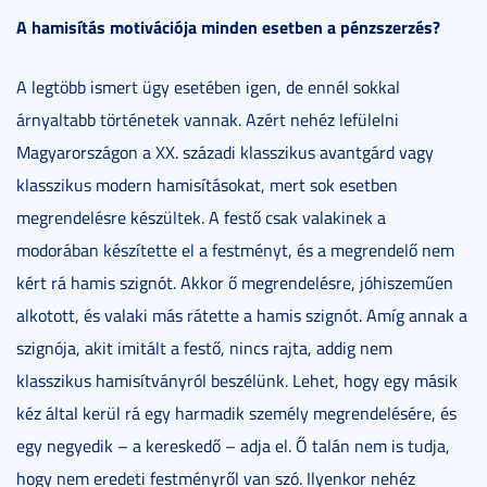
A hamisítás motivációja minden esetben a pénzszerzés?
A legtöbb ismert ügy esetében igen, de ennél sokkal
árnyaltabb történetek vannak. Azért nehéz lefülelni
Magyarországon a XX. századi klasszikus avantgárd vagy
klasszikus modern hamisításokat, mert sok esetben
megrendelésre készültek. A festő csak valakinek a
modorában készítette el a festményt, és a megrendelő nem
kért rá hamis szignót. Akkor ő megrendelésre, jóhiszeműen
alkotott, és valaki más rátette a hamis szignót. Amíg annak a
szignója, akit imitált a festő, nincs rajta, addig nem
klasszikus hamisítványról beszélünk. Lehet, hogy egy másik
kéz által kerül rá egy harmadik személy megrendelésére, és
egy negyedik – a kereskedő – adja el. Ő talán nem is tudja,
hogy nem eredeti festményről van szó. Ilyenkor nehéz