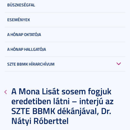
BÜSZKESÉGFAL
ESEMÉNYEK
A HÓNAP OKTATÓJA
A HÓNAP HALLGATÓJA
SZTE BBMK HÍRARCHÍVUM
A Mona Lisát sosem fogjuk
eredetiben látni – interjú az
SZTE BBMK dékánjával, Dr.
Nátyi Róberttel