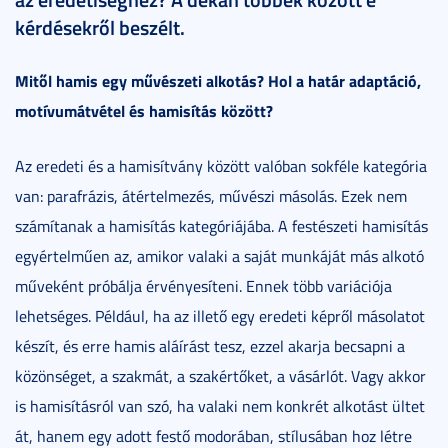
kérdésekről beszélt.
Mitől hamis egy művészeti alkotás? Hol a határ adaptáció,
motívumátvétel és hamisítás között?
Az eredeti és a hamisítvány között valóban sokféle kategória
van: parafrázis, átértelmezés, művészi másolás. Ezek nem
számítanak a hamisítás kategóriájába. A festészeti hamisítás
egyértelműen az, amikor valaki a saját munkáját más alkotó
műveként próbálja érvényesíteni. Ennek több variációja
lehetséges. Például, ha az illető egy eredeti képről másolatot
készít, és erre hamis aláírást tesz, ezzel akarja becsapni a
közönséget, a szakmát, a szakértőket, a vásárlót. Vagy akkor
is hamisításról van szó, ha valaki nem konkrét alkotást ültet
át, hanem egy adott festő modorában, stílusában hoz létre