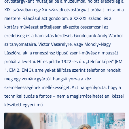
ötvöstárgyként mutatják be a múzeumok, holott eredetileg a
XIX. században egy XV. századi ötvöstárgyat próbált imitálni a
mestere. Ráadásul azt gondolom, a XX-XXI. századi és a
kortárs művészet erőteljesen elkezdte összemosni az
eredetiség és a hamisítás kérdését. Gondoljunk Andy Warhol
szitanyomataira, Victor Vasarelyre, vagy Moholy-Nagy
Lászlóra, aki a reneszánsz típusú zseni-művész nimbuszát
próbálta levetni. Híres példa: 1922-es ún. „telefonképei” (EM
1, EM 2, EM 3), amelyeket állítása szerint telefonon rendelt
meg egy zománcgyártól, hangsúlyozva a kéz
személyességének mellékességét. Azt hangsúlyozta, hogy a
technikai tudás a fontos – nem a megismételhetetlen, kézzel
készített egyedi mű.