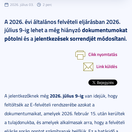
2026. július 03.
2 perc
A 2026. évi általános felvételi eljárásban 2026.
július 9-ig lehet a még hiányzó
dokumentumokat
pótolni
és a
jelentkezések sorrendjét módosítani
.
Cikk nyomtatás
Link küldés
2026. július 9-ig
A jelentkezőknek még
van idejük, hogy
feltöltsék az E-felvételi rendszerébe azokat a
dokumentumaikat, amelyek 2026. február 15. után kerültek
a tulajdonukba, és amelyek alkalmasak arra, hogy a felvételi
eljárás során pontot számítsanak belőlük. Ez a határidő a