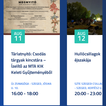
AUG
AUG
11
12
Tárlatnyitó: Csodás
Hullócsillagok
tárgyak kincstára –
éjszakája
Ízelítő az MTA KIK
Keleti Gyűjteményéből
ÚJ ZSINAGÓGA - SZEGED, JÓSIKA
SZTE SZEGEDI CSILLAGV
U. 10.
- SZEGED, KERTÉSZ U. 3.
16:00 - 18:00
20:00 - 23:00