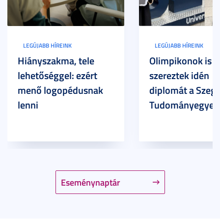
LEGÚJABB HÍREINK
LEGÚJABB HÍREINK
Hiányszakma, tele
Olimpikonok is
lehetőséggel: ezért
szereztek idén
menő logopédusnak
diplomát a Szege
lenni
Tudományegyet
Eseménynaptár