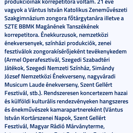
produkcióinak korrepetitora voltam. 21 éve
vagyok a Vántus István Katolikus Zeneművészeti
Szakgimnázium zongora főtárgytanára illetve a
SZTE BBMK Magánének Tanszékének
korrepetitora. Énekkurzusok, nemzetközi
énekversenyek, színházi produkciók, zenei
fesztiválok zongorakísérőjeként tevékenykedem
(Armel Operafesztivál, Szegedi Szabadtéri
Játékok, Szegedi Nemzeti Színház, Simándy
József Nemzetközi Énekverseny, nagyváradi
Musicum Laude énekverseny, Szent Gellért
Fesztivál, stb.). Rendszeresen koncertezem hazai
és külföldi kulturális rendezvényeken hangszeres
és énekművészek kamarapartnereként (Vántus
István Kortárszenei Napok, Szent Gellért
Fesztivál, Magyar Rádió Márványterme,