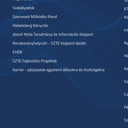
Szabályzatok
67
Szervezeti Működési Rend
Kö
Klebelsberg Könyvtár
in
József Attila Tanulmányi és Információs Központ
Ny
Rendezvényhelyszín - SZTE központi épület
EHÖK
Hé
SZTE Fejlesztési Projektek
Ke
Karrier - pályázatok egyetemi állásokra és tisztségekre
Sz
Cs
Pé
Sz