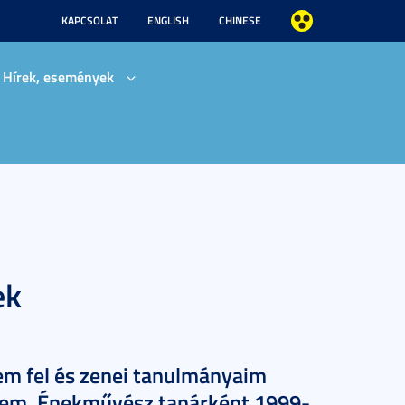
KAPCSOLAT
ENGLISH
CHINESE
Hírek, események
ek
em fel és zenei tanulmányaim
tem. Énekművész tanárként 1999-