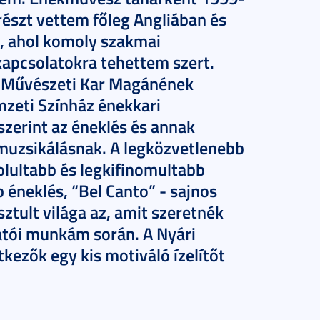
észt vettem főleg Angliában és
, ahol komoly szakmai
kapcsolatokra tehettem szert.
a Művészeti Kar Magánének
mzeti Színház énekkari
erint az éneklés és annak
muzsikálásnak. A legközvetlenebb
lultabb és legkifinomultabb
éneklés, “Bel Canto” - sajnos
sztult világa az, amit szeretnék
atói munkám során. A Nyári
tkezők egy kis motiváló ízelítőt