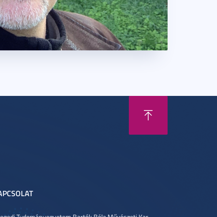
APCSOLAT
egedi Tudományegyetem Bartók Béla Művészeti Kar