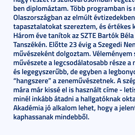
ben diplomáztam. Több programban is r
Olaszországban az elmúlt évtizedekben
tapasztalatokat szereztem, és értékes 
Három éve tanítok az SZTE Bartók Bél
Tanszékén. Előtte 23 évig a Szegedi Ne
művészeként dolgoztam. Véleményem sz
művészete a legcsodálatosabb része a 
és legegyszerűbb, de egyben a legbonyo
“hangszere” a zeneművészetnek. A szép 
mára már kissé el is használt címe - leti
minél inkább átadni a hallgatóknak okt
Akadémia jó alkalom lehet, hogy a jelen
kaphassanak mindebből.