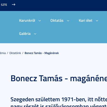
SZTE
Karunkról
Oktatás
Kari élet
Galéria
démia
Oktatóink
Bonecz Tamás - Magánének
Bonecz Tamás - magánén
Szegeden születtem 1971-ben, itt nőtt
nagy részét is szülővárosomban végez